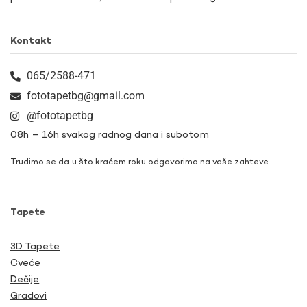
Kontakt
065/2588-471
fototapetbg@gmail.com
@fototapetbg
08h – 16h svakog radnog dana i subotom
Trudimo se da u što kraćem roku odgovorimo na vaše zahteve.
Tapete
3D Tapete
Cveće
Dečije
Gradovi