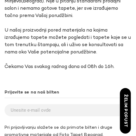
Mirijevo(Beograd). Nije u pitanju standardni prodajni
salon i nemamo gotove tapete, jer sve izrađujemo
tačno prema Vašoj porudžbini.
U našoj proizvodnji pored materijala na kojima
izrađujemo tapete možete pogledati i tapete koje se u
tom trenutku štampaju, ali i uživo se konsultovati sa
nama oko Vaše potencijalne porudžbine.
Čekamo Vas svakog radnog dana od 08h do 16h.
Prijavite se na naš bilten
ŽELIM POPUST
Pri prijavljivanju slažete se da primate bilten i druge
promotivne materijale od Foto Tapet Beograd.