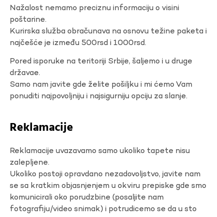
Nažalost nemamo preciznu informaciju o visini
poštarine.
Kurirska služba obračunava na osnovu težine paketa i
najčešće je između 500rsd i 1000rsd.
Pored isporuke na teritoriji Srbije, šaljemo i u druge
državae.
Samo nam javite gde želite pošiljku i mi ćemo Vam
ponuditi najpovoljniju i najsigurniju opciju za slanje.
Reklamacije
Reklamacije uvazavamo samo ukoliko tapete nisu
zalepljene.
Ukoliko postoji opravdano nezadovoljstvo, javite nam
se sa kratkim objasnjenjem u okviru prepiske gde smo
komunicirali oko porudzbine (posaljite nam
fotografiju/video snimak) i potrudicemo se da u sto