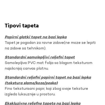
Tipovi tapeta
Papirni glatki tapet na bazi lepka
Tapet je pogodan za ravne zidove(ne moze se lepiti
na zidove sa tehnikom).
Standardni samolepljivi reljefni tapet
Samolepljiva PVC mat folija sa blagom teksturom
najslicnijoj canvas platnu.
Standardni reljefni papirni tapet na bazi lepka
(tekstura slame/koze/peska)
Fino teksturisani papir, koji zbog svoje teksture
izgleda luksuznije u prostoru.
Ekskluzivne reljefne tapete na bazi lepka