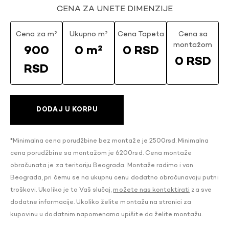
CENA ZA UNETE DIMENZIJE
Cena za m²
Ukupno m²
Cena Tapeta
Cena sa
montažom
900
0 m²
0 RSD
0 RSD
RSD
DODAJ U KORPU
*Minimalna cena porudžbine bez montaže je 2500rsd. Minimalna
cena porudžbine sa montažom je 6200rsd. Cena montaže
obračunata je za teritoriju Beograda. Montaže radimo i van
Beograda, pri čemu se na ukupnu cenu dodatno obračunavaju putni
troškovi. Ukoliko je to Vaš slučaj,
možete nas kontaktirati
za sve
dodatne informacije. Ukoliko želite montažu na stranici za
kupovinu u dodatnim napomenama upišite da želite montažu.