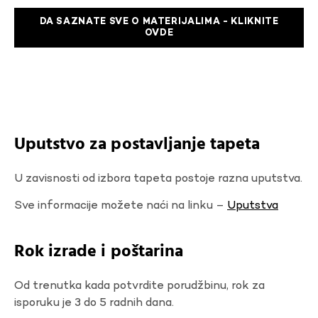
DA SAZNATE SVE O MATERIJALIMA - KLIKNITE
OVDE
Uputstvo za postavljanje tapeta
U zavisnosti od izbora tapeta postoje razna uputstva.
Sve informacije možete naći na linku –
Uputstva
Rok izrade i poštarina
Od trenutka kada potvrdite porudžbinu, rok za
isporuku je 3 do 5 radnih dana.