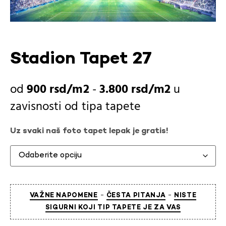
Stadion Tapet 27
900
rsd
-
3.800
rsd
u
zavisnosti od
tipa tapete
Uz svaki naš foto tapet lepak je gratis!
-
-
VAŽNE NAPOMENE
ČESTA PITANJA
NISTE
SIGURNI KOJI TIP TAPETE JE ZA VAS