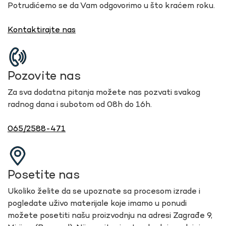
Potrudićemo se da Vam odgovorimo u što kraćem roku.
Kontaktirajte nas
Pozovite nas
Za sva dodatna pitanja možete nas pozvati svakog
radnog dana i subotom od 08h do 16h.
065/2588-471
Posetite nas
Ukoliko želite da se upoznate sa procesom izrade i
pogledate uživo materijale koje imamo u ponudi
možete posetiti našu proizvodnju na adresi Zagrađe 9,