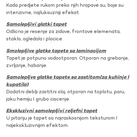
Kada predjete rukom preko njih hrapave su, boje su
intenzivne, najluksuzniji efekat.
Samolepljivi glatki tapet
Odlicno je resenje za zidove, frontove elemenata,
staklo, ogledala i plocice.
Smolepljive glatke tapete sa laminacijom
Tapet je potpuno vodootporan. Otporan na grebanje,
zvrljanje, habanje.
Samolepljve glatke tapete sa zastitom(za kuhinje I
kupatila)
Dodatni deblji zastitni sloj, otporan na toplotu, paru,
jaku hemiju I grubo ciscenje.
Ekskluzivni samolepljivi reljefni tapet
U pitanju je tapet sa najraskosnijom teksturom I
najekskluzivnijim efektom.