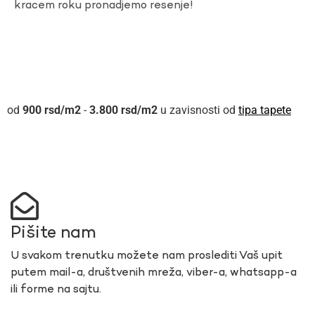
kracem roku pronadjemo resenje!
900
rsd
-
3.800
rsd
u zavisnosti od
tipa tapete
Pišite nam
U svakom trenutku možete nam proslediti Vaš upit
putem mail-a, društvenih mreža, viber-a, whatsapp-a
ili forme na sajtu.