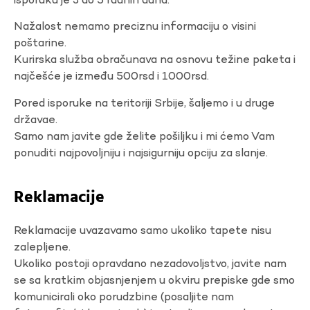
isporuku je 3 do 5 radnih dana.
Nažalost nemamo preciznu informaciju o visini
poštarine.
Kurirska služba obračunava na osnovu težine paketa i
najčešće je između 500rsd i 1000rsd.
Pored isporuke na teritoriji Srbije, šaljemo i u druge
državae.
Samo nam javite gde želite pošiljku i mi ćemo Vam
ponuditi najpovoljniju i najsigurniju opciju za slanje.
Reklamacije
Reklamacije uvazavamo samo ukoliko tapete nisu
zalepljene.
Ukoliko postoji opravdano nezadovoljstvo, javite nam
se sa kratkim objasnjenjem u okviru prepiske gde smo
komunicirali oko porudzbine (posaljite nam