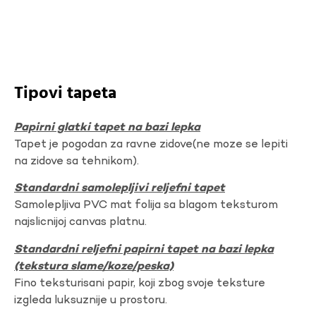
Tipovi tapeta
Papirni glatki tapet na bazi lepka
Tapet je pogodan za ravne zidove(ne moze se lepiti
na zidove sa tehnikom).
Standardni samolepljivi reljefni tapet
Samolepljiva PVC mat folija sa blagom teksturom
najslicnijoj canvas platnu.
Standardni reljefni papirni tapet na bazi lepka
(tekstura slame/koze/peska)
Fino teksturisani papir, koji zbog svoje teksture
izgleda luksuznije u prostoru.