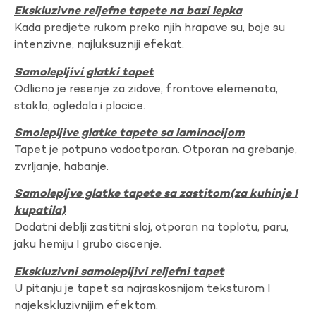
Ekskluzivne reljefne tapete na bazi lepka
Kada predjete rukom preko njih hrapave su, boje su
intenzivne, najluksuzniji efekat.
Samolepljivi glatki tapet
Odlicno je resenje za zidove, frontove elemenata,
staklo, ogledala i plocice.
Smolepljive glatke tapete sa laminacijom
Tapet je potpuno vodootporan. Otporan na grebanje,
zvrljanje, habanje.
Samolepljve glatke tapete sa zastitom(za kuhinje I
kupatila)
Dodatni deblji zastitni sloj, otporan na toplotu, paru,
jaku hemiju I grubo ciscenje.
Ekskluzivni samolepljivi reljefni tapet
U pitanju je tapet sa najraskosnijom teksturom I
najekskluzivnijim efektom.