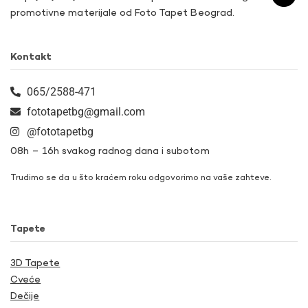
promotivne materijale od Foto Tapet Beograd.
Kontakt
065/2588-471
fototapetbg@gmail.com
@fototapetbg
08h – 16h svakog radnog dana i subotom
Trudimo se da u što kraćem roku odgovorimo na vaše zahteve.
Tapete
3D Tapete
Cveće
Dečije