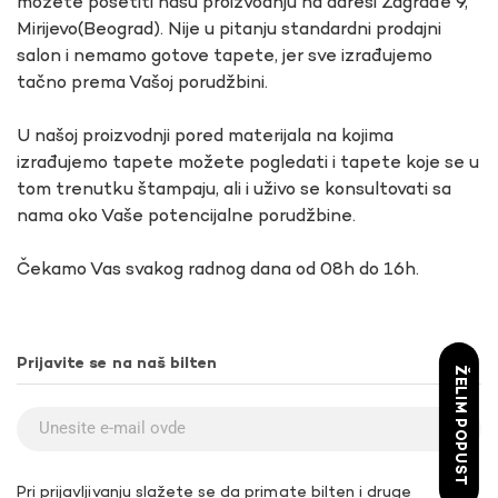
možete posetiti našu proizvodnju na adresi Zagrađe 9,
Mirijevo(Beograd). Nije u pitanju standardni prodajni
salon i nemamo gotove tapete, jer sve izrađujemo
tačno prema Vašoj porudžbini.
U našoj proizvodnji pored materijala na kojima
izrađujemo tapete možete pogledati i tapete koje se u
tom trenutku štampaju, ali i uživo se konsultovati sa
nama oko Vaše potencijalne porudžbine.
Čekamo Vas svakog radnog dana od 08h do 16h.
Prijavite se na naš bilten
ŽELIM POPUST
Pri prijavljivanju slažete se da primate bilten i druge