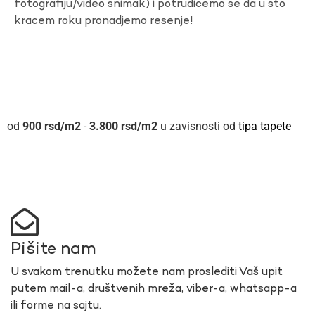
fotografiju/video snimak) i potrudicemo se da u sto
kracem roku pronadjemo resenje!
900
rsd
-
3.800
rsd
u zavisnosti od
tipa tapete
Pišite nam
U svakom trenutku možete nam proslediti Vaš upit
putem mail-a, društvenih mreža, viber-a, whatsapp-a
ili forme na sajtu.