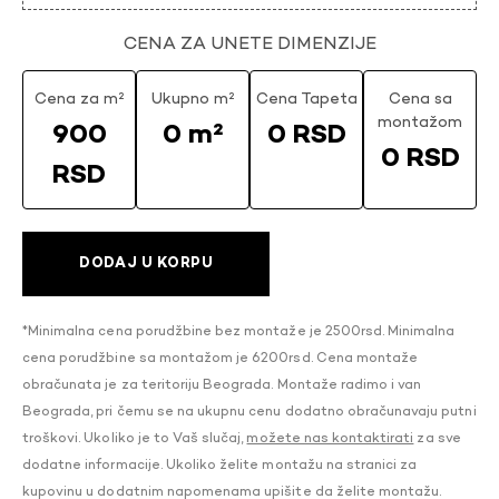
CENA ZA UNETE DIMENZIJE
Cena za m²
Ukupno m²
Cena Tapeta
Cena sa
montažom
900
0 m²
0 RSD
0 RSD
RSD
DODAJ U KORPU
*Minimalna cena porudžbine bez montaže je 2500rsd. Minimalna
cena porudžbine sa montažom je 6200rsd. Cena montaže
obračunata je za teritoriju Beograda. Montaže radimo i van
Beograda, pri čemu se na ukupnu cenu dodatno obračunavaju putni
troškovi. Ukoliko je to Vaš slučaj,
možete nas kontaktirati
za sve
dodatne informacije. Ukoliko želite montažu na stranici za
kupovinu u dodatnim napomenama upišite da želite montažu.