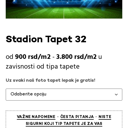
Stadion Tapet 32
900
rsd
-
3.800
rsd
u
zavisnosti od
tipa tapete
Uz svaki naš foto tapet lepak je gratis!
-
-
VAŽNE NAPOMENE
ČESTA PITANJA
NISTE
SIGURNI KOJI TIP TAPETE JE ZA VAS