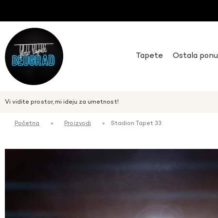
Tapete
Ostala pon
Vi vidite prostor, mi ideju za umetnost!
Početna
»
Proizvodi
»
Stadion Tapet 33