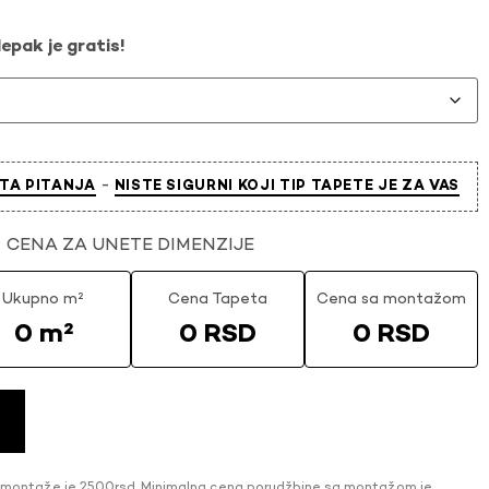
epak je gratis!
-
TA PITANJA
NISTE SIGURNI KOJI TIP TAPETE JE ZA VAS
CENA ZA UNETE DIMENZIJE
Ukupno m²
Cena Tapeta
Cena sa montažom
0 m²
0 RSD
0 RSD
 montaže je 2500rsd. Minimalna cena porudžbine sa montažom je