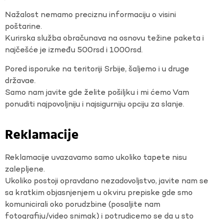
Nažalost nemamo preciznu informaciju o visini
poštarine.
Kurirska služba obračunava na osnovu težine paketa i
najčešće je između 500rsd i 1000rsd.
Pored isporuke na teritoriji Srbije, šaljemo i u druge
državae.
Samo nam javite gde želite pošiljku i mi ćemo Vam
ponuditi najpovoljniju i najsigurniju opciju za slanje.
Reklamacije
Reklamacije uvazavamo samo ukoliko tapete nisu
zalepljene.
Ukoliko postoji opravdano nezadovoljstvo, javite nam se
sa kratkim objasnjenjem u okviru prepiske gde smo
komunicirali oko porudzbine (posaljite nam
fotografiju/video snimak) i potrudicemo se da u sto