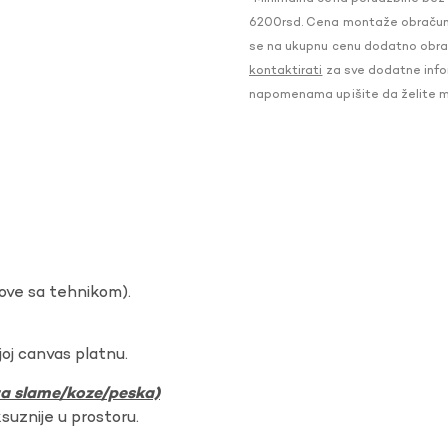
6200rsd. Cena montaže obračunat
se na ukupnu cenu dodatno obraču
kontaktirati
za sve dodatne infor
napomenama upišite da želite 
dove sa tehnikom).
oj canvas platnu.
ura slame/koze/peska)
ksuznije u prostoru.