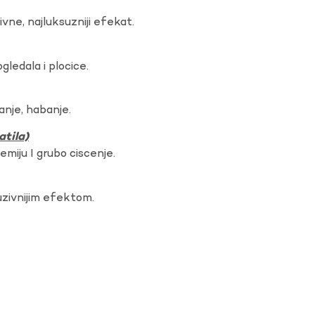
vne, najluksuzniji efekat.
gledala i plocice.
anje, habanje.
atila)
hemiju I grubo ciscenje.
uzivnijim efektom.