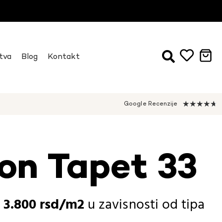
tva
Blog
Kontakt
★
★
★
★
★
Google Recenzije
on Tapet 33
-
3.800
rsd
u zavisnosti od
tipa