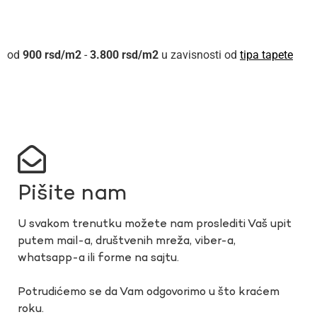
900
rsd
-
3.800
rsd
u zavisnosti od
tipa tapete
Pišite nam
U svakom trenutku možete nam proslediti Vaš upit
putem mail-a, društvenih mreža, viber-a,
whatsapp-a ili forme na sajtu.
Potrudićemo se da Vam odgovorimo u što kraćem
roku.