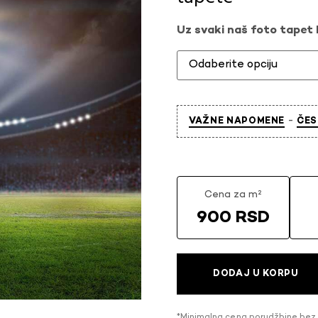
Uz svaki naš foto tapet l
-
VAŽNE NAPOMENE
ČES
Cena za m²
900 RSD
DODAJ U KORPU
*Minimalna cena porudžbine bez