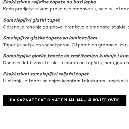
Ekskluzivne reljefne tapete na bazi lepka
Kada predjete rukom preko njih hrapave su, boje su intenzi
Samolepljivi glatki tapet
Odlicno je resenje za zidove, frontove elemenata, staklo, o
Smolepljive glatke tapete sa laminacijom
Tapet je potpuno vodootporan. Otporan na grebanje, zvrlj
Samolepljve glatke tapete sa zastitom(za kuhinje I kup
Dodatni deblji zastitni sloj, otporan na toplotu, paru, jaku 
Ekskluzivni samolepljivi reljefni tapet
U pitanju je tapet sa najraskosnijom teksturom I najekskl
DA SAZNATE SVE O MATERIJALIMA - KLIKNITE OVDE