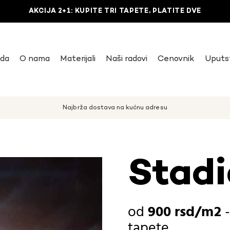
AKCIJA 2+1: KUPITE TRI TAPETE, PLATITE DVE
uda
O nama
Materijali
Naši radovi
Cenovnik
Uputs
Najbrža dostava na kućnu adresu
Stadi
900
rsd
tapete