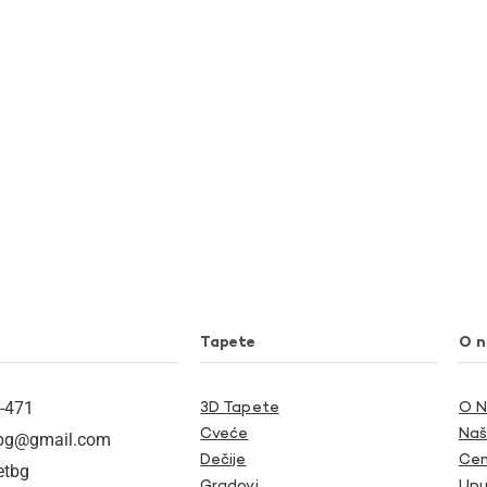
Tapete
O 
-471
3D Tapete
O 
Cveće
Naš
tbg@gmail.com
Dečije
Cen
etbg
Gradovi
Upu