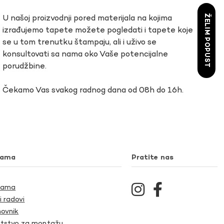
ŽELIM POPUST
U našoj proizvodnji pored materijala na kojima
izrađujemo tapete možete pogledati i tapete koje
se u tom trenutku štampaju, ali i uživo se
konsultovati sa nama oko Vaše potencijalne
porudžbine.
Čekamo Vas svakog radnog dana od 08h do 16h.
nama
Pratite nas
Nama
i radovi
ovnik
tstvo za montažu