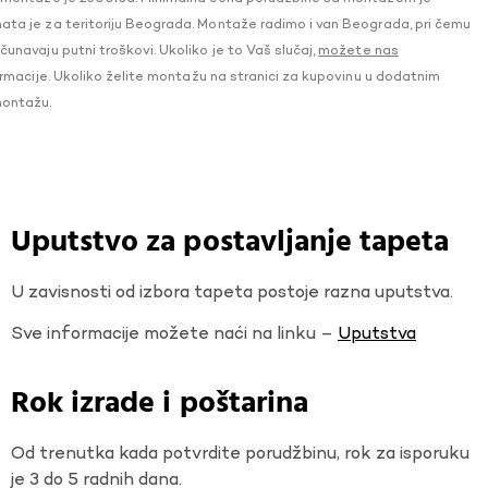
a je za teritoriju Beograda. Montaže radimo i van Beograda, pri čemu
navaju putni troškovi. Ukoliko je to Vaš slučaj,
možete nas
macije. Ukoliko želite montažu na stranici za kupovinu u dodatnim
montažu.
Uputstvo za postavljanje tapeta
U zavisnosti od izbora tapeta postoje razna uputstva.
Sve informacije možete naći na linku –
Uputstva
Rok izrade i poštarina
Od trenutka kada potvrdite porudžbinu, rok za isporuku
je 3 do 5 radnih dana.