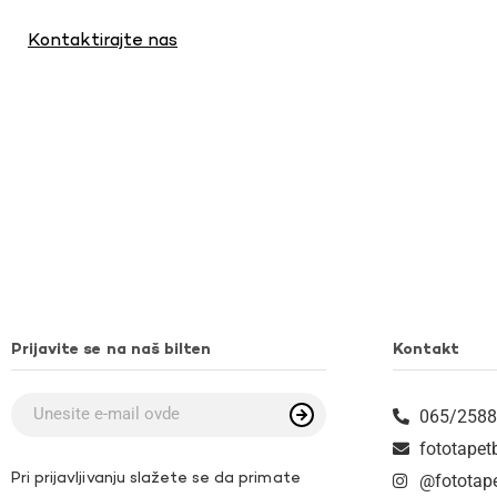
Kontaktirajte nas
Prijavite se na naš bilten
Kontakt
065/2588
fototape
Pri prijavljivanju slažete se da primate
@fototap