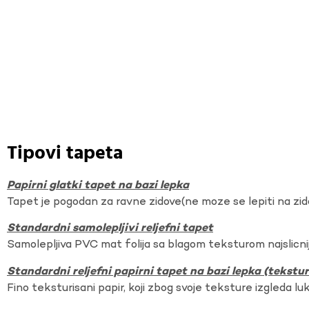
Tipovi tapeta
Papirni glatki tapet na bazi lepka
Tapet je pogodan za ravne zidove(ne moze se lepiti na zi
Standardni samolepljivi reljefni tapet
Samolepljiva PVC mat folija sa blagom teksturom najslicnij
Standardni reljefni papirni tapet na bazi lepka (tekst
Fino teksturisani papir, koji zbog svoje teksture izgleda lu