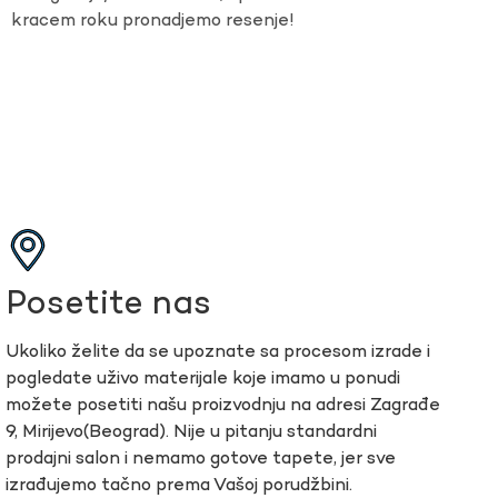
kracem roku pronadjemo resenje!
Posetite nas
Ukoliko želite da se upoznate sa procesom izrade i
pogledate uživo materijale koje imamo u ponudi
možete posetiti našu proizvodnju na adresi Zagrađe
9, Mirijevo(Beograd). Nije u pitanju standardni
prodajni salon i nemamo gotove tapete, jer sve
izrađujemo tačno prema Vašoj porudžbini.