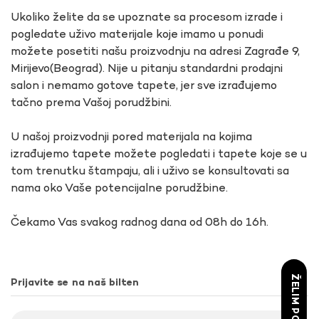
Ukoliko želite da se upoznate sa procesom izrade i
pogledate uživo materijale koje imamo u ponudi
možete posetiti našu proizvodnju na adresi Zagrađe 9,
Mirijevo(Beograd). Nije u pitanju standardni prodajni
salon i nemamo gotove tapete, jer sve izrađujemo
tačno prema Vašoj porudžbini.
U našoj proizvodnji pored materijala na kojima
izrađujemo tapete možete pogledati i tapete koje se u
tom trenutku štampaju, ali i uživo se konsultovati sa
nama oko Vaše potencijalne porudžbine.
Čekamo Vas svakog radnog dana od 08h do 16h.
ŽELIM POPUST
Prijavite se na naš bilten