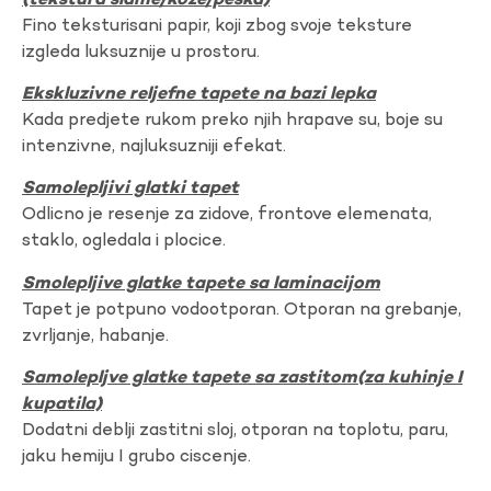
(tekstura slame/koze/peska)
Fino teksturisani papir, koji zbog svoje teksture
izgleda luksuznije u prostoru.
Ekskluzivne reljefne tapete na bazi lepka
Kada predjete rukom preko njih hrapave su, boje su
intenzivne, najluksuzniji efekat.
Samolepljivi glatki tapet
Odlicno je resenje za zidove, frontove elemenata,
staklo, ogledala i plocice.
Smolepljive glatke tapete sa laminacijom
Tapet je potpuno vodootporan. Otporan na grebanje,
zvrljanje, habanje.
Samolepljve glatke tapete sa zastitom(za kuhinje I
kupatila)
Dodatni deblji zastitni sloj, otporan na toplotu, paru,
jaku hemiju I grubo ciscenje.