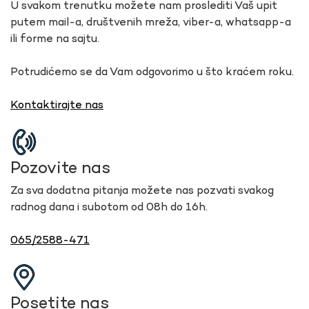
U svakom trenutku možete nam proslediti Vaš upit
putem mail-a, društvenih mreža, viber-a, whatsapp-a
ili forme na sajtu.
Potrudićemo se da Vam odgovorimo u što kraćem roku.
Kontaktirajte nas
Pozovite nas
Za sva dodatna pitanja možete nas pozvati svakog
radnog dana i subotom od 08h do 16h.
065/2588-471
Posetite nas