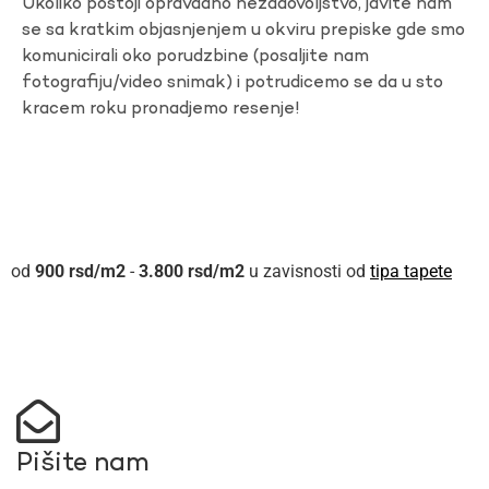
Ukoliko postoji opravdano nezadovoljstvo, javite nam
se sa kratkim objasnjenjem u okviru prepiske gde smo
komunicirali oko porudzbine (posaljite nam
fotografiju/video snimak) i potrudicemo se da u sto
kracem roku pronadjemo resenje!
900
rsd
-
3.800
rsd
u zavisnosti od
tipa tapete
Pišite nam