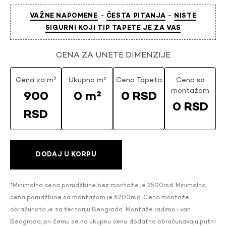
-
-
VAŽNE NAPOMENE
ČESTA PITANJA
NISTE
SIGURNI KOJI TIP TAPETE JE ZA VAS
CENA ZA UNETE DIMENZIJE
Cena za m²
Ukupno m²
Cena Tapeta
Cena sa
montažom
900
0 m²
0 RSD
0 RSD
RSD
DODAJ U KORPU
*Minimalna cena porudžbine bez montaže je 2500rsd. Minimalna
cena porudžbine sa montažom je 6200rsd. Cena montaže
obračunata je za teritoriju Beograda. Montaže radimo i van
Beograda, pri čemu se na ukupnu cenu dodatno obračunavaju putni