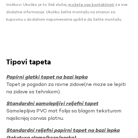
troškovi. Ukoliko je to Vaš slučaj,
možete nas kontaktirati
za sve
dodatne informacije. Ukoliko želite montažu na stranici za
kupovinu u dodatnim napomenama upišite da želite montažu.
Tipovi tapeta
Papirni glatki tapet na bazi lepka
Tapet je pogodan za ravne zidove(ne moze se lepiti
na zidove sa tehnikom).
Standardni samolepljivi reljefni tapet
Samolepljiva PVC mat folija sa blagom teksturom
najslicnijoj canvas platnu.
Standardni reljefni papirni tapet na bazi lepka