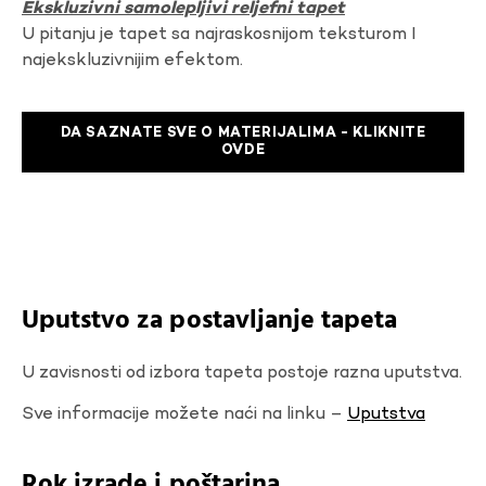
Ekskluzivni samolepljivi reljefni tapet
U pitanju je tapet sa najraskosnijom teksturom I
najekskluzivnijim efektom.
DA SAZNATE SVE O MATERIJALIMA - KLIKNITE
OVDE
Uputstvo za postavljanje tapeta
U zavisnosti od izbora tapeta postoje razna uputstva.
Sve informacije možete naći na linku –
Uputstva
Rok izrade i poštarina