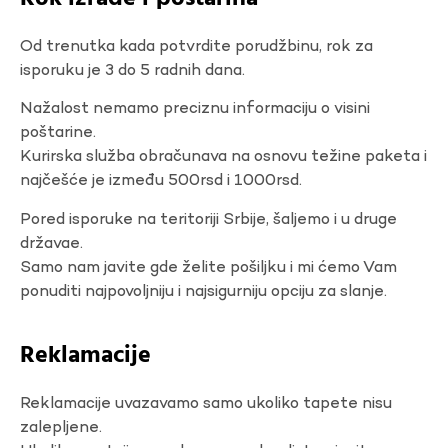
Od trenutka kada potvrdite porudžbinu, rok za
isporuku je 3 do 5 radnih dana.
Nažalost nemamo preciznu informaciju o visini
poštarine.
Kurirska služba obračunava na osnovu težine paketa i
najčešće je između 500rsd i 1000rsd.
Pored isporuke na teritoriji Srbije, šaljemo i u druge
državae.
Samo nam javite gde želite pošiljku i mi ćemo Vam
ponuditi najpovoljniju i najsigurniju opciju za slanje.
Reklamacije
Reklamacije uvazavamo samo ukoliko tapete nisu
zalepljene.