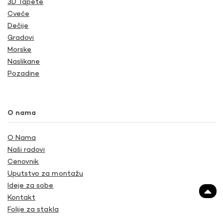
3D Tapete
Cveće
Dečije
Gradovi
Morske
Naslikane
Pozadine
O nama
O Nama
Naši radovi
Cenovnik
Uputstvo za montažu
Ideje za sobe
Kontakt
Folije za stakla