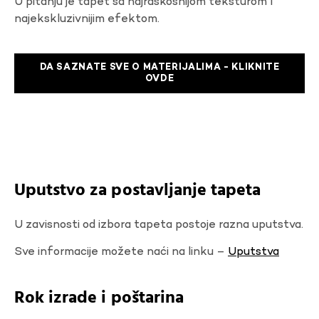
U pitanju je tapet sa najraskosnijom teksturom I
najekskluzivnijim efektom.
DA SAZNATE SVE O MATERIJALIMA - KLIKNITE
OVDE
Uputstvo za postavljanje tapeta
U zavisnosti od izbora tapeta postoje razna uputstva.
Sve informacije možete naći na linku –
Uputstva
Rok izrade i poštarina