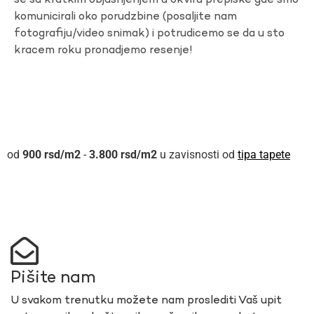
se sa kratkim objasnjenjem u okviru prepiske gde smo
komunicirali oko porudzbine (posaljite nam
fotografiju/video snimak) i potrudicemo se da u sto
kracem roku pronadjemo resenje!
900
rsd
-
3.800
rsd
u zavisnosti od
tipa tapete
Pišite nam
U svakom trenutku možete nam proslediti Vaš upit