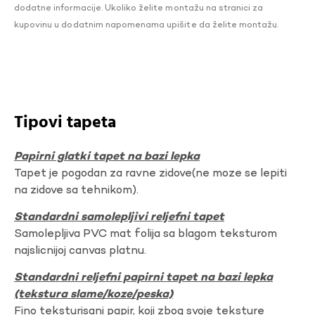
dodatne informacije. Ukoliko želite montažu na stranici za
kupovinu u dodatnim napomenama upišite da želite montažu.
Tipovi tapeta
Papirni glatki tapet na bazi lepka
Tapet je pogodan za ravne zidove(ne moze se lepiti
na zidove sa tehnikom).
Standardni samolepljivi reljefni tapet
Samolepljiva PVC mat folija sa blagom teksturom
najslicnijoj canvas platnu.
Standardni reljefni papirni tapet na bazi lepka
(tekstura slame/koze/peska)
Fino teksturisani papir, koji zbog svoje teksture