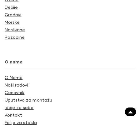
Cveće
Dečije
Gradovi
Morske
Naslikane
Pozadine
O nama
O Nama
Naši radovi
Cenovnik
Uputstvo za montažu
Ideje za sobe
Kontakt
Folije za stakla