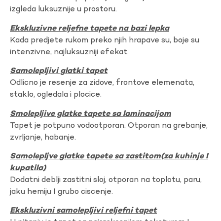
izgleda luksuznije u prostoru.
Ekskluzivne reljefne tapete na bazi lepka
Kada predjete rukom preko njih hrapave su, boje su
intenzivne, najluksuzniji efekat.
Samolepljivi glatki tapet
Odlicno je resenje za zidove, frontove elemenata,
staklo, ogledala i plocice.
Smolepljive glatke tapete sa laminacijom
Tapet je potpuno vodootporan. Otporan na grebanje,
zvrljanje, habanje.
Samolepljve glatke tapete sa zastitom(za kuhinje I
kupatila)
Dodatni deblji zastitni sloj, otporan na toplotu, paru,
jaku hemiju I grubo ciscenje.
Ekskluzivni samolepljivi reljefni tapet