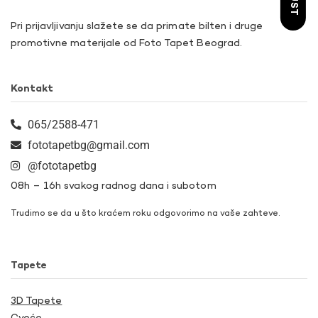
Pri prijavljivanju slažete se da primate bilten i druge
promotivne materijale od Foto Tapet Beograd.
Kontakt
065/2588-471
fototapetbg@gmail.com
@fototapetbg
08h – 16h svakog radnog dana i subotom
Trudimo se da u što kraćem roku odgovorimo na vaše zahteve.
Tapete
3D Tapete