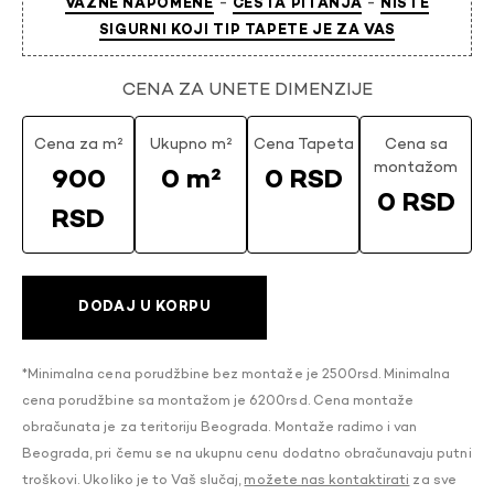
-
-
VAŽNE NAPOMENE
ČESTA PITANJA
NISTE
SIGURNI KOJI TIP TAPETE JE ZA VAS
CENA ZA UNETE DIMENZIJE
Cena za m²
Ukupno m²
Cena Tapeta
Cena sa
montažom
900
0 m²
0 RSD
0 RSD
RSD
DODAJ U KORPU
*Minimalna cena porudžbine bez montaže je 2500rsd. Minimalna
cena porudžbine sa montažom je 6200rsd. Cena montaže
obračunata je za teritoriju Beograda. Montaže radimo i van
Beograda, pri čemu se na ukupnu cenu dodatno obračunavaju putni
troškovi. Ukoliko je to Vaš slučaj,
možete nas kontaktirati
za sve