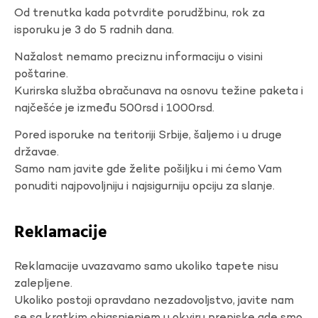
Od trenutka kada potvrdite porudžbinu, rok za
isporuku je 3 do 5 radnih dana.
Nažalost nemamo preciznu informaciju o visini
poštarine.
Kurirska služba obračunava na osnovu težine paketa i
najčešće je između 500rsd i 1000rsd.
Pored isporuke na teritoriji Srbije, šaljemo i u druge
državae.
Samo nam javite gde želite pošiljku i mi ćemo Vam
ponuditi najpovoljniju i najsigurniju opciju za slanje.
Reklamacije
Reklamacije uvazavamo samo ukoliko tapete nisu
zalepljene.
Ukoliko postoji opravdano nezadovoljstvo, javite nam