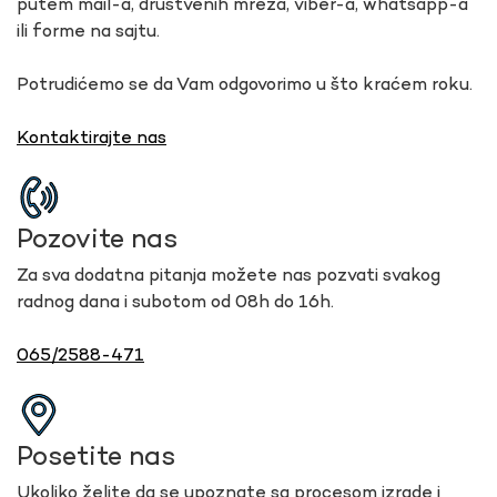
putem mail-a, društvenih mreža, viber-a, whatsapp-a
ili forme na sajtu.
Potrudićemo se da Vam odgovorimo u što kraćem roku.
Kontaktirajte nas
Pozovite nas
Za sva dodatna pitanja možete nas pozvati svakog
radnog dana i subotom od 08h do 16h.
065/2588-471
Posetite nas
Ukoliko želite da se upoznate sa procesom izrade i