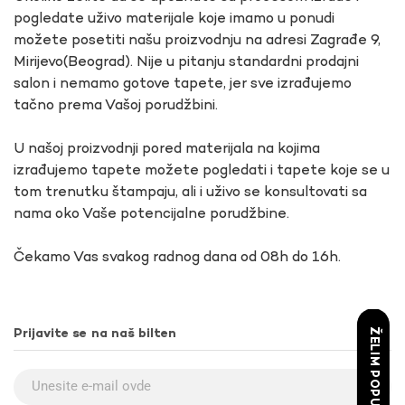
pogledate uživo materijale koje imamo u ponudi
možete posetiti našu proizvodnju na adresi Zagrađe 9,
Mirijevo(Beograd). Nije u pitanju standardni prodajni
salon i nemamo gotove tapete, jer sve izrađujemo
tačno prema Vašoj porudžbini.
U našoj proizvodnji pored materijala na kojima
izrađujemo tapete možete pogledati i tapete koje se u
tom trenutku štampaju, ali i uživo se konsultovati sa
nama oko Vaše potencijalne porudžbine.
Čekamo Vas svakog radnog dana od 08h do 16h.
ŽELIM POPUST
Prijavite se na naš bilten