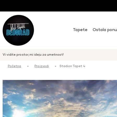
Tapete
Ostala pon
Vi vidite prostor, mi ideju za umetnost!
Početna
»
Proizvodi
»
Stadion Tapet 4