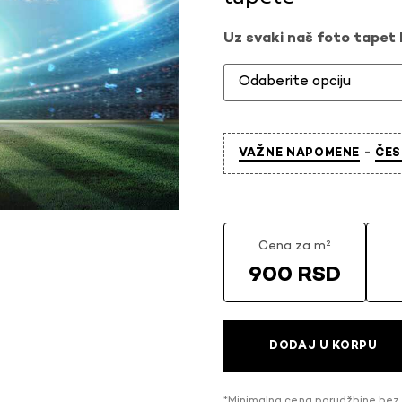
Uz svaki naš foto tapet l
-
VAŽNE NAPOMENE
ČES
Cena za m²
900 RSD
DODAJ U KORPU
*Minimalna cena porudžbine bez