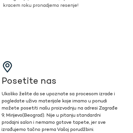
kracem roku pronadjemo resenje!
Posetite nas
Ukoliko želite da se upoznate sa procesom izrade i
pogledate uživo materijale koje imamo u ponudi
možete posetiti našu proizvodnju na adresi Zagrađe
9, Mirijevo(Beograd). Nije u pitanju standardni
prodajni salon i nemamo gotove tapete, jer sve
izrađujemo tačno prema Vašoj porudžbini.