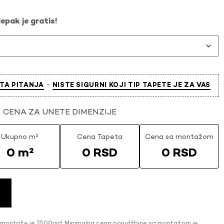
epak je gratis!
-
TA PITANJA
NISTE SIGURNI KOJI TIP TAPETE JE ZA VAS
CENA ZA UNETE DIMENZIJE
Ukupno m²
Cena Tapeta
Cena sa montažom
0 m²
0 RSD
0 RSD
 montaže je 2500rsd. Minimalna cena porudžbine sa montažom je