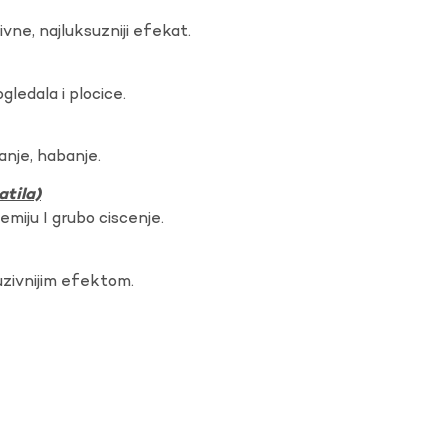
vne, najluksuzniji efekat.
gledala i plocice.
anje, habanje.
atila)
hemiju I grubo ciscenje.
uzivnijim efektom.