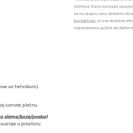
6200rsd. Cena montaže obračunat
se na ukupnu cenu dodatno obraču
kontaktirati
za sve dodatne infor
napomenama upišite da želite 
dove sa tehnikom).
oj canvas platnu.
ura slame/koze/peska)
ksuznije u prostoru.