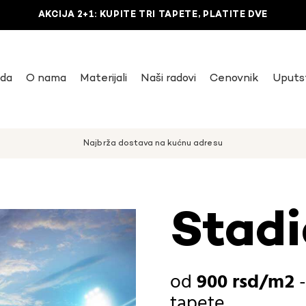
AKCIJA 2+1: KUPITE TRI TAPETE, PLATITE DVE
uda
O nama
Materijali
Naši radovi
Cenovnik
Uputs
Najbrža dostava na kućnu adresu
Stadi
900
rsd
tapete