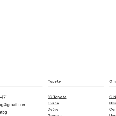
Tapete
O 
-471
3D Tapete
O 
Cveće
Naš
tbg@gmail.com
Dečije
Cen
etbg
Gradovi
Upu