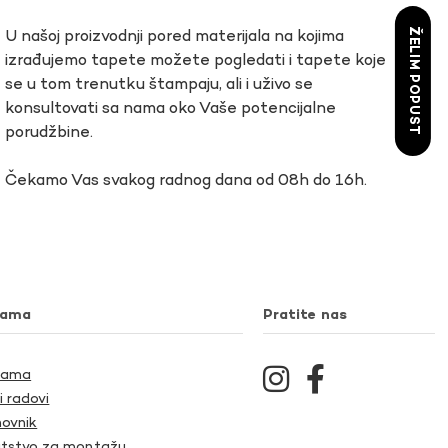
ŽELIM POPUST
U našoj proizvodnji pored materijala na kojima
izrađujemo tapete možete pogledati i tapete koje
se u tom trenutku štampaju, ali i uživo se
konsultovati sa nama oko Vaše potencijalne
porudžbine.
Čekamo Vas svakog radnog dana od 08h do 16h.
nama
Pratite nas
Nama
i radovi
ovnik
tstvo za montažu