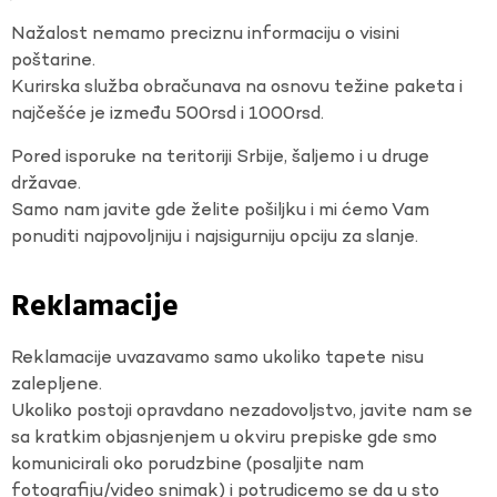
Nažalost nemamo preciznu informaciju o visini
poštarine.
Kurirska služba obračunava na osnovu težine paketa i
najčešće je između 500rsd i 1000rsd.
Pored isporuke na teritoriji Srbije, šaljemo i u druge
državae.
Samo nam javite gde želite pošiljku i mi ćemo Vam
ponuditi najpovoljniju i najsigurniju opciju za slanje.
Reklamacije
Reklamacije uvazavamo samo ukoliko tapete nisu
zalepljene.
Ukoliko postoji opravdano nezadovoljstvo, javite nam se
sa kratkim objasnjenjem u okviru prepiske gde smo
komunicirali oko porudzbine (posaljite nam
fotografiju/video snimak) i potrudicemo se da u sto