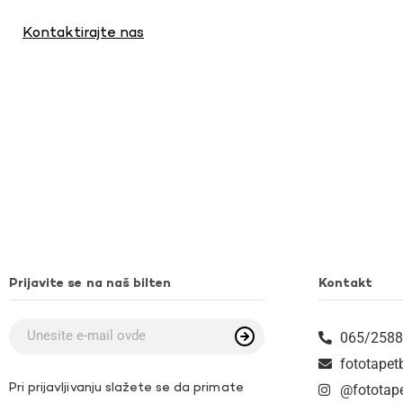
Kontaktirajte nas
Prijavite se na naš bilten
Kontakt
065/2588
fototape
Pri prijavljivanju slažete se da primate
@fototap