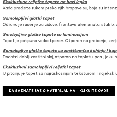
Ekskluzivne reljefne tapete na bazi lepka
Kada predjete rukom preko njih hrapave su, boje su intenzi
Samolepljivi glatki tapet
Odlicno je resenje za zidove, frontove elemenata, staklo, o
Smolepljive glatke tapete sa laminacijom
Tapet je potpuno vodootporan. Otporan na grebanje, zvrlj
Samolepljve glatke tapete sa zastitom(za kuhinje I kup
Dodatni deblji zastitni sloj, otporan na toplotu, paru, jaku 
Ekskluzivni samolepljivi reljefni tapet
U pitanju je tapet sa najraskosnijom teksturom I najekskl
DA SAZNATE SVE O MATERIJALIMA - KLIKNITE OVDE