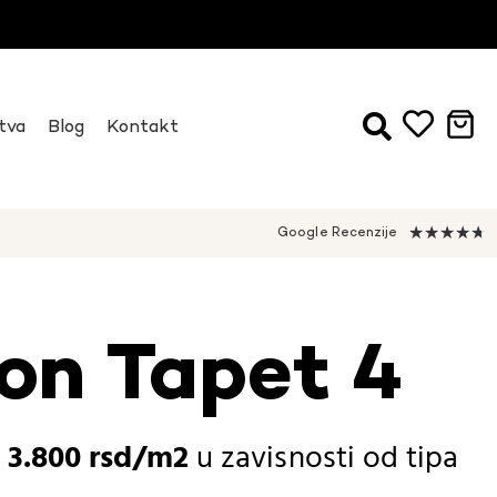
tva
Blog
Kontakt
★
★
★
★
★
Google Recenzije
on Tapet 4
-
3.800
rsd
u zavisnosti od
tipa