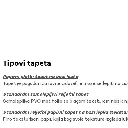
Tipovi tapeta
Papirni glatki tapet na bazi lepka
Tapet je pogodan za ravne zidove(ne moze se lepiti na zi
Standardni samolepljivi reljefni tapet
Samolepljiva PVC mat folija sa blagom teksturom najslicnij
Standardni reljefni papirni tapet na bazi lepka (tekst
Fino teksturisani papir, koji zbog svoje teksture izgleda lu