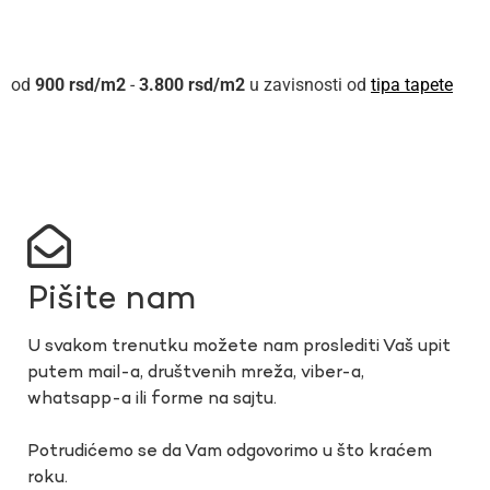
900
rsd
-
3.800
rsd
u zavisnosti od
tipa tapete
Pišite nam
U svakom trenutku možete nam proslediti Vaš upit
putem mail-a, društvenih mreža, viber-a,
whatsapp-a ili forme na sajtu.
Potrudićemo se da Vam odgovorimo u što kraćem
roku.