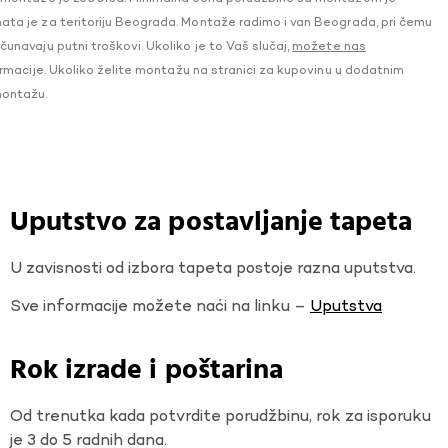
a je za teritoriju Beograda. Montaže radimo i van Beograda, pri čemu
navaju putni troškovi. Ukoliko je to Vaš slučaj,
možete nas
macije. Ukoliko želite montažu na stranici za kupovinu u dodatnim
montažu.
Uputstvo za postavljanje tapeta
U zavisnosti od izbora tapeta postoje razna uputstva.
Sve informacije možete naći na linku –
Uputstva
Rok izrade i poštarina
Od trenutka kada potvrdite porudžbinu, rok za isporuku
je 3 do 5 radnih dana.