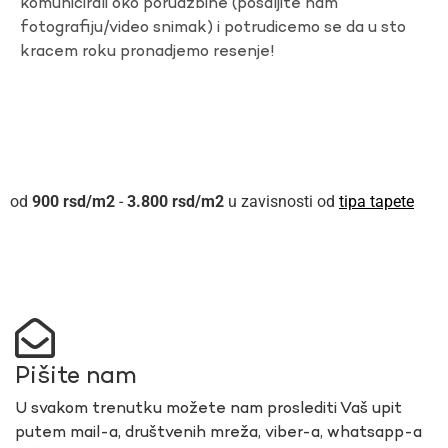
komunicirali oko porudzbine (posaljite nam
fotografiju/video snimak) i potrudicemo se da u sto
kracem roku pronadjemo resenje!
900
rsd
-
3.800
rsd
u zavisnosti od
tipa tapete
Pišite nam
U svakom trenutku možete nam proslediti Vaš upit
putem mail-a, društvenih mreža, viber-a, whatsapp-a