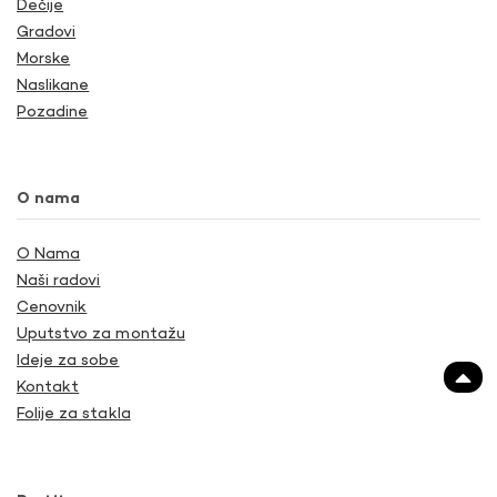
Dečije
Gradovi
Morske
Naslikane
Pozadine
O nama
O Nama
Naši radovi
Cenovnik
Uputstvo za montažu
Ideje za sobe
Kontakt
Folije za stakla