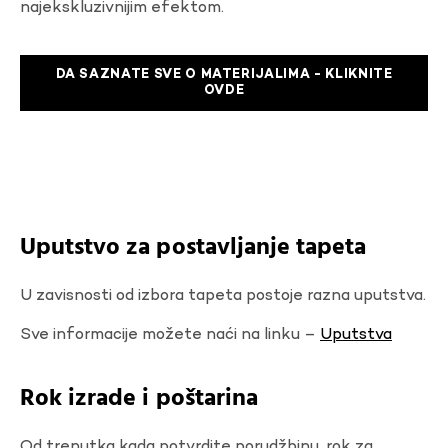
najekskluzivnijim efektom.
DA SAZNATE SVE O MATERIJALIMA - KLIKNITE
OVDE
Uputstvo za postavljanje tapeta
U zavisnosti od izbora tapeta postoje razna uputstva.
Sve informacije možete naći na linku –
Uputstva
Rok izrade i poštarina
Od trenutka kada potvrdite porudžbinu, rok za