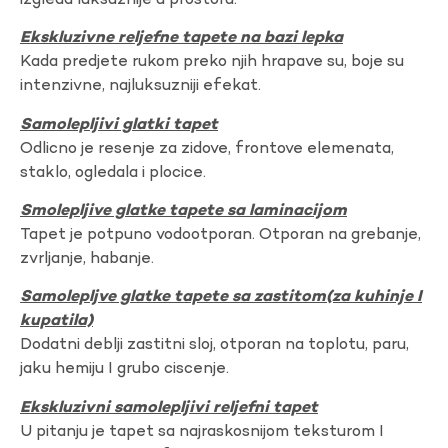
izgleda luksuznije u prostoru.
Ekskluzivne reljefne tapete na bazi lepka
Kada predjete rukom preko njih hrapave su, boje su
intenzivne, najluksuzniji efekat.
Samolepljivi glatki tapet
Odlicno je resenje za zidove, frontove elemenata,
staklo, ogledala i plocice.
Smolepljive glatke tapete sa laminacijom
Tapet je potpuno vodootporan. Otporan na grebanje,
zvrljanje, habanje.
Samolepljve glatke tapete sa zastitom(za kuhinje I
kupatila)
Dodatni deblji zastitni sloj, otporan na toplotu, paru,
jaku hemiju I grubo ciscenje.
Ekskluzivni samolepljivi reljefni tapet
U pitanju je tapet sa najraskosnijom teksturom I