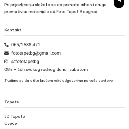
Pri prijavljivanju slažete se da primate bilten i druge
promotivne materijale od Foto Tapet Beograd.
Kontakt
065/2588-471
fototapetbg@gmail.com
@fototapetbg
08h – 16h svakog radnog dana i subotom
Trudimo se da u što kraćem roku odgovorimo na vaše zahteve.
Tapete
3D Tapete
Cveće