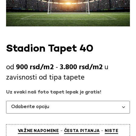
Stadion Tapet 40
900
rsd
-
3.800
rsd
u
zavisnosti od
tipa tapete
Uz svaki naš foto tapet lepak je gratis!
-
-
VAŽNE NAPOMENE
ČESTA PITANJA
NISTE