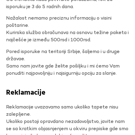
isporuku je 3 do 5 radnih dana.
Nažalost nemamo preciznu informaciju o visini
poštarine.
Kurirska služba obračunava na osnovu težine paketa i
najčešće je između 500rsd i 1000rsd.
Pored isporuke na teritoriji Srbije, šaljemo i u druge
državae.
Samo nam javite gde želite pošiljku i mi ćemo Vam
ponuditi najpovoljniju i najsigurniju opciju za slanje.
Reklamacije
Reklamacije uvazavamo samo ukoliko tapete nisu
zalepljene.
Ukoliko postoji opravdano nezadovoljstvo, javite nam
se sa kratkim objasnjenjem u okviru prepiske gde smo