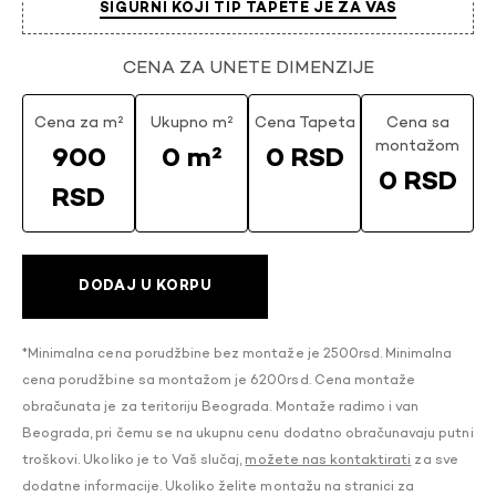
SIGURNI KOJI TIP TAPETE JE ZA VAS
CENA ZA UNETE DIMENZIJE
Cena za m²
Ukupno m²
Cena Tapeta
Cena sa
montažom
900
0 m²
0 RSD
0 RSD
RSD
DODAJ U KORPU
*Minimalna cena porudžbine bez montaže je 2500rsd. Minimalna
cena porudžbine sa montažom je 6200rsd. Cena montaže
obračunata je za teritoriju Beograda. Montaže radimo i van
Beograda, pri čemu se na ukupnu cenu dodatno obračunavaju putni
troškovi. Ukoliko je to Vaš slučaj,
možete nas kontaktirati
za sve
dodatne informacije. Ukoliko želite montažu na stranici za