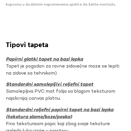
kupovinu u dodatnim napomenama upišite da želite montažu.
Tipovi tapeta
Papirni glatki tapet na bazi lepka
Tapet je pogodan za ravne zidove(ne moze se lepiti
na zidove sa tehnikom).
Standardni samolepljivi reljefni tapet
Samolepljiva PVC mat folija sa blagom teksturom
najslicnijoj canvas platnu.
Standardni reljefni papirni tapet na bazi lepka
(tekstura slame/koze/peska)
Fino teksturisani papir, koji zbog svoje teksture