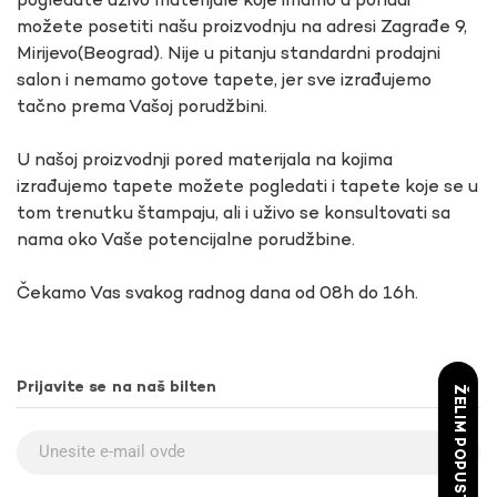
pogledate uživo materijale koje imamo u ponudi
možete posetiti našu proizvodnju na adresi Zagrađe 9,
Mirijevo(Beograd). Nije u pitanju standardni prodajni
salon i nemamo gotove tapete, jer sve izrađujemo
tačno prema Vašoj porudžbini.
U našoj proizvodnji pored materijala na kojima
izrađujemo tapete možete pogledati i tapete koje se u
tom trenutku štampaju, ali i uživo se konsultovati sa
nama oko Vaše potencijalne porudžbine.
Čekamo Vas svakog radnog dana od 08h do 16h.
Prijavite se na naš bilten
ŽELIM POPUST