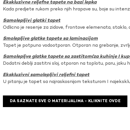
Ekskluzivne reljefne tapete na bazi lepka
Kada predjete rukom preko njih hrapave su, boje su intenzi
Samolepljivi glatki tapet
Odlicno je resenje za zidove, frontove elemenata, staklo, o
Smolepljive glatke tapete sa laminacijom
Tapet je potpuno vodootporan. Otporan na grebanje, zvrlj
Samolepljve glatke tapete sa zastitom(za kuhinje I kup
Dodatni deblji zastitni sloj, otporan na toplotu, paru, jaku 
Ekskluzivni samolepljivi reljefni tapet
U pitanju je tapet sa najraskosnijom teksturom I najekskl
DA SAZNATE SVE O MATERIJALIMA - KLIKNITE OVDE