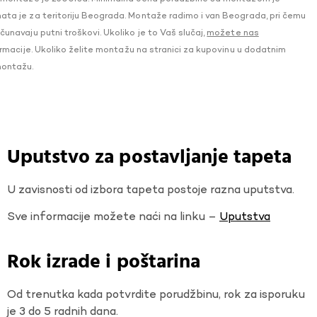
a je za teritoriju Beograda. Montaže radimo i van Beograda, pri čemu
navaju putni troškovi. Ukoliko je to Vaš slučaj,
možete nas
macije. Ukoliko želite montažu na stranici za kupovinu u dodatnim
montažu.
Uputstvo za postavljanje tapeta
U zavisnosti od izbora tapeta postoje razna uputstva.
Sve informacije možete naći na linku –
Uputstva
Rok izrade i poštarina
Od trenutka kada potvrdite porudžbinu, rok za isporuku
je 3 do 5 radnih dana.