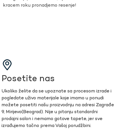
kracem roku pronadjemo resenje!
Posetite nas
Ukoliko želite da se upoznate sa procesom izrade i
pogledate uživo materijale koje imamo u ponudi
možete posetiti našu proizvodnju na adresi Zagrađe
9, Mirijevo(Beograd). Nije u pitanju standardni
prodajni salon i nemamo gotove tapete, jer sve
izrađujemo tačno prema Vašoj porudžbini.