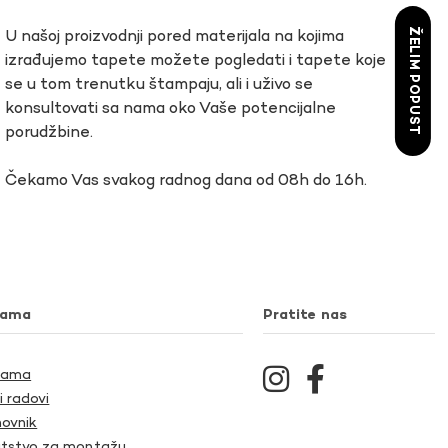
ŽELIM POPUST
U našoj proizvodnji pored materijala na kojima
izrađujemo tapete možete pogledati i tapete koje
se u tom trenutku štampaju, ali i uživo se
konsultovati sa nama oko Vaše potencijalne
porudžbine.
Čekamo Vas svakog radnog dana od 08h do 16h.
nama
Pratite nas
Nama
i radovi
ovnik
tstvo za montažu