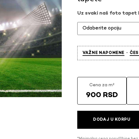
Uz svaki naš foto tapet l
-
VAŽNE NAPOMENE
ČES
Cena za m²
900 RSD
DODAJ U KORPU
*Minimalna cena porudžbine bez