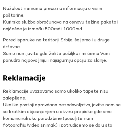
Nažalost nemamo preciznu informaciju o visini
poštarine.
Kurirska služba obračunava na osnovu težine paketa i
najčešće je između 500rsd i 1000rsd.
Pored isporuke na teritoriji Srbije, šaljemo i u druge
državae.
Samo nam javite gde želite pošiljku i mi ćemo Vam
ponuditi najpovoljniju i najsigurniju opciju za slanje.
Reklamacije
Reklamacije uvazavamo samo ukoliko tapete nisu
zalepljene.
Ukoliko postoji opravdano nezadovoljstvo, javite nam se
sa kratkim objasnjenjem u okviru prepiske gde smo
komunicirali oko porudzbine (posaljite nam
fotografiju/video snimak) i potrudicemo se da u sto