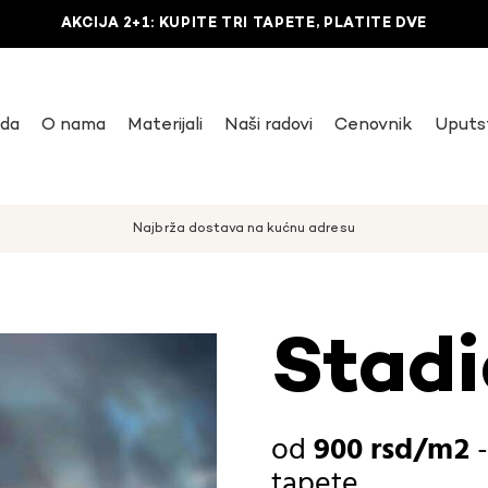
AKCIJA 2+1: KUPITE TRI TAPETE, PLATITE DVE
uda
O nama
Materijali
Naši radovi
Cenovnik
Uputs
Najbrža dostava na kućnu adresu
Stadi
900
rsd
tapete