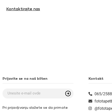
Kontaktirajte nas
Prijavite se na naš bilten
Kontakt
065/2588
fototape
Pri prijavljivanju slažete se da primate
@fototap