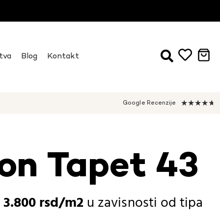
tva
Blog
Kontakt
★
★
★
★
★
Google Recenzije
on Tapet 43
-
3.800
rsd
u zavisnosti od
tipa