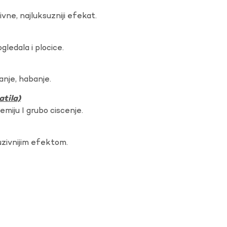
vne, najluksuzniji efekat.
gledala i plocice.
anje, habanje.
atila)
hemiju I grubo ciscenje.
uzivnijim efektom.