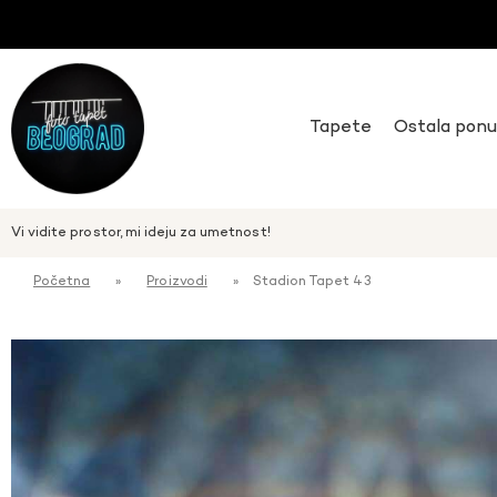
Tapete
Ostala pon
Vi vidite prostor, mi ideju za umetnost!
Početna
»
Proizvodi
»
Stadion Tapet 43