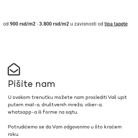
900
rsd
-
3.800
rsd
u zavisnosti od
tipa tapete
Pišite nam
U svakom trenutku možete nam proslediti Vaš upit
putem mail-a, društvenih mreža, viber-a,
whatsapp-a ili forme na sajtu.
Potrudićemo se da Vam odgovorimo u što kraćem
roku.