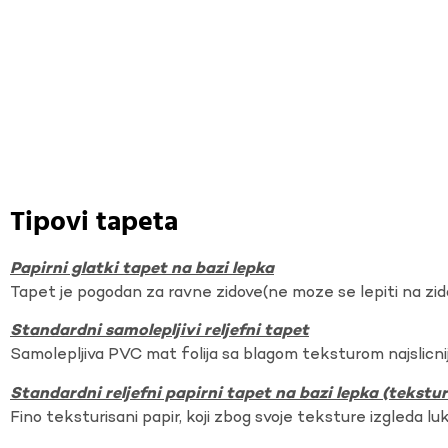
Tipovi tapeta
Papirni glatki tapet na bazi lepka
Tapet je pogodan za ravne zidove(ne moze se lepiti na zi
Standardni samolepljivi reljefni tapet
Samolepljiva PVC mat folija sa blagom teksturom najslicnij
Standardni reljefni papirni tapet na bazi lepka (tekst
Fino teksturisani papir, koji zbog svoje teksture izgleda lu