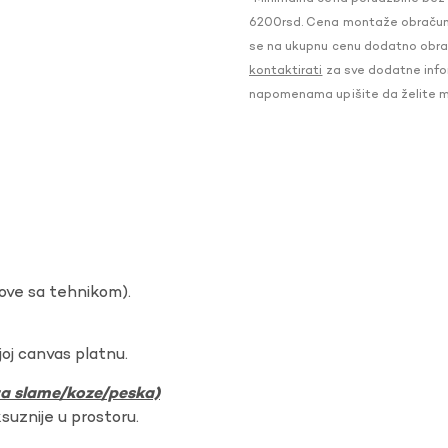
6200rsd. Cena montaže obračunat
se na ukupnu cenu dodatno obraču
kontaktirati
za sve dodatne infor
napomenama upišite da želite 
dove sa tehnikom).
oj canvas platnu.
ura slame/koze/peska)
ksuznije u prostoru.