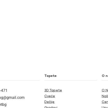
Tapete
O 
-471
3D Tapete
O 
Cveće
Naš
tbg@gmail.com
Dečije
Cen
etbg
Gradovi
Upu