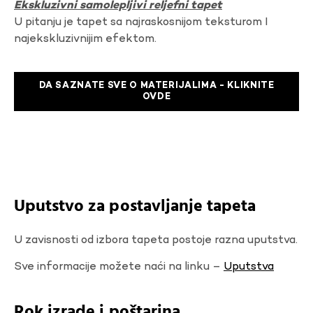
Ekskluzivni samolepljivi reljefni tapet
U pitanju je tapet sa najraskosnijom teksturom I
najekskluzivnijim efektom.
DA SAZNATE SVE O MATERIJALIMA - KLIKNITE
OVDE
Uputstvo za postavljanje tapeta
U zavisnosti od izbora tapeta postoje razna uputstva.
Sve informacije možete naći na linku –
Uputstva
Rok izrade i poštarina