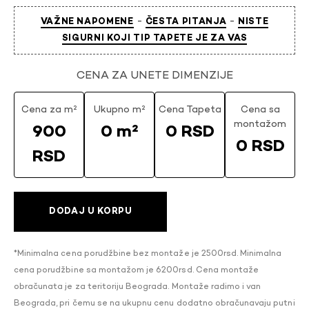
-
-
VAŽNE NAPOMENE
ČESTA PITANJA
NISTE
SIGURNI KOJI TIP TAPETE JE ZA VAS
CENA ZA UNETE DIMENZIJE
Cena za m²
Ukupno m²
Cena Tapeta
Cena sa
montažom
900
0 m²
0 RSD
0 RSD
RSD
DODAJ U KORPU
*Minimalna cena porudžbine bez montaže je 2500rsd. Minimalna
cena porudžbine sa montažom je 6200rsd. Cena montaže
obračunata je za teritoriju Beograda. Montaže radimo i van
Beograda, pri čemu se na ukupnu cenu dodatno obračunavaju putni