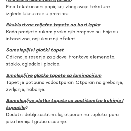
(tekstura slame/koze/peska)
Fino teksturisani papir, koji zbog svoje teksture
izgleda luksuznije u prostoru.
Ekskluzivne reljefne tapete na bazi lepka
Kada predjete rukom preko njih hrapave su, boje su
intenzivne, najluksuzniji efekat.
Samolepljivi glatki tapet
Odlicno je resenje za zidove, frontove elemenata,
staklo, ogledala i plocice.
Smolepljive glatke tapete sa laminacijom
Tapet je potpuno vodootporan. Otporan na grebanje,
zvrljanje, habanje.
Samolepljve glatke tapete sa zastitom(za kuhinje I
kupatila)
Dodatni deblji zastitni sloj, otporan na toplotu, paru,
jaku hemiju I grubo ciscenje.