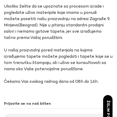
Ukoliko želite da se upoznate sa procesom izrade i
pogledate uživo materijale koje imamo u ponudi
možete posetiti našu proizvodnju na adresi Zagrađe 9,
Mirijevo(Beograd). Nije u pitanju standardni prodajni
salon i nemamo gotove tapete, jer sve izrađujemo
tačno prema Vašoj porudžbini.
U našoj proizvodnji pored materijala na kojima
izrađujemo tapete možete pogledati i tapete koje se u
tom trenutku štampaju, ali i uživo se konsultovati sa
nama oko Vaše potencijalne porudžbine.
Čekamo Vas svakog radnog dana od 08h do 16h.
ŽELIM POPUST
Prijavite se na naš bilten