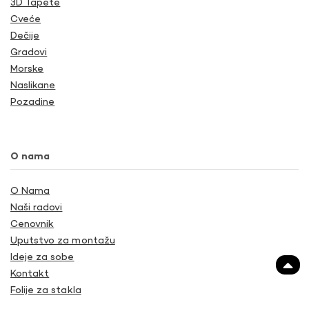
3D Tapete
Cveće
Dečije
Gradovi
Morske
Naslikane
Pozadine
O nama
O Nama
Naši radovi
Cenovnik
Uputstvo za montažu
Ideje za sobe
Kontakt
Folije za stakla