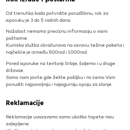
Od trenutka kada potvrdite porudžbinu, rok za
isporuku je 3 do 5 radnih dana.
Nažalost nemamo preciznu informaciju o visini
poštarine.
Kurirska služba obračunava na osnovu težine paketa i
najčešće je između 500rsd i 1000rsd.
Pored isporuke na teritoriji Srbije, šaljemo i u druge
državae.
Samo nam javite gde želite pošiljku i mi ćemo Vam
ponuditi najpovoljniju i najsigurniju opciju za slanje.
Reklamacije
Reklamacije uvazavamo samo ukoliko tapete nisu
zalepljene.