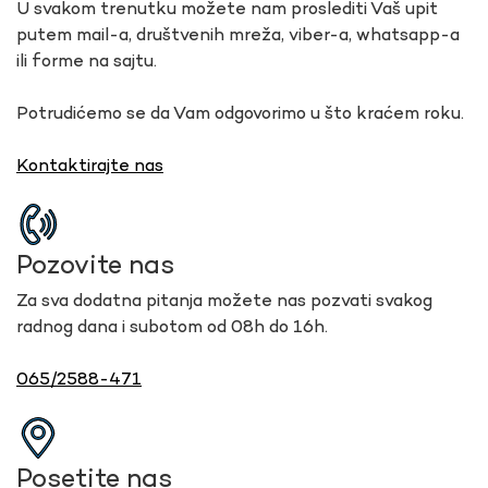
U svakom trenutku možete nam proslediti Vaš upit
putem mail-a, društvenih mreža, viber-a, whatsapp-a
ili forme na sajtu.
Potrudićemo se da Vam odgovorimo u što kraćem roku.
Kontaktirajte nas
Pozovite nas
Za sva dodatna pitanja možete nas pozvati svakog
radnog dana i subotom od 08h do 16h.
065/2588-471
Posetite nas