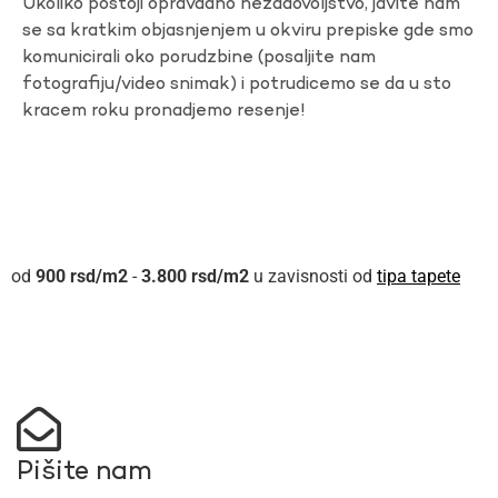
Ukoliko postoji opravdano nezadovoljstvo, javite nam
se sa kratkim objasnjenjem u okviru prepiske gde smo
komunicirali oko porudzbine (posaljite nam
fotografiju/video snimak) i potrudicemo se da u sto
kracem roku pronadjemo resenje!
900
rsd
-
3.800
rsd
u zavisnosti od
tipa tapete
Pišite nam