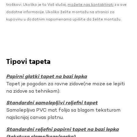
troškovi. Ukoliko je to Vaš slučaj,
možete nas kontaktirati
za sve
dodatne informacije. Ukoliko želite montažu na stranici za
kupovinu u dodatnim napomenama upišite da želite montažu.
Tipovi tapeta
Papirni glatki tapet na bazi lepka
Tapet je pogodan za ravne zidove(ne moze se lepiti
na zidove sa tehnikom).
Standardni samolepljivi reljefni tapet
Samolepljiva PVC mat folija sa blagom teksturom
najslicnijoj canvas platnu.
Standardni reljefni papirni tapet na bazi lepka