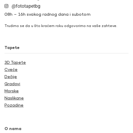
@fototapetbg
08h – 16h svakog radnog dana i subotom
Trudimo se da u što kraćem roku odgovorimo na vaše zahteve.
Tapete
3D Tapete
Cveće
Dečije
Gradovi
Morske
Naslikane
Pozadine
O nama