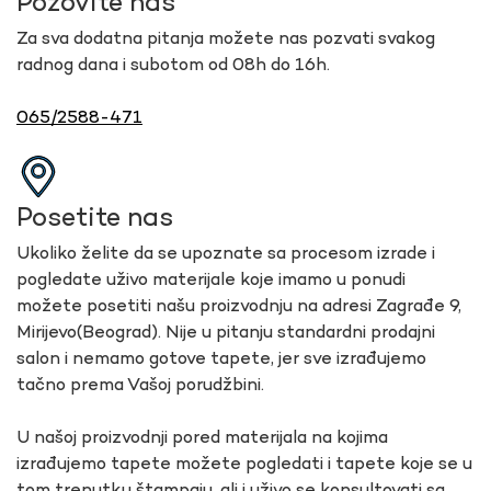
Pozovite nas
Za sva dodatna pitanja možete nas pozvati svakog
radnog dana i subotom od 08h do 16h.
065/2588-471
Posetite nas
Ukoliko želite da se upoznate sa procesom izrade i
pogledate uživo materijale koje imamo u ponudi
možete posetiti našu proizvodnju na adresi Zagrađe 9,
Mirijevo(Beograd). Nije u pitanju standardni prodajni
salon i nemamo gotove tapete, jer sve izrađujemo
tačno prema Vašoj porudžbini.
U našoj proizvodnji pored materijala na kojima
izrađujemo tapete možete pogledati i tapete koje se u