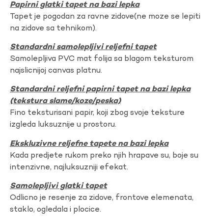
Papirni glatki tapet na bazi lepka
Tapet je pogodan za ravne zidove(ne moze se lepiti
na zidove sa tehnikom).
Standardni samolepljivi reljefni tapet
Samolepljiva PVC mat folija sa blagom teksturom
najslicnijoj canvas platnu.
Standardni reljefni papirni tapet na bazi lepka
(tekstura slame/koze/peska)
Fino teksturisani papir, koji zbog svoje teksture
izgleda luksuznije u prostoru.
Ekskluzivne reljefne tapete na bazi lepka
Kada predjete rukom preko njih hrapave su, boje su
intenzivne, najluksuzniji efekat.
Samolepljivi glatki tapet
Odlicno je resenje za zidove, frontove elemenata,
staklo, ogledala i plocice.