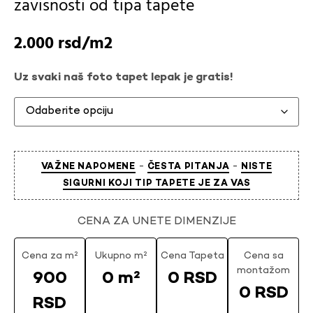
zavisnosti od
tipa tapete
2.000
rsd
Uz svaki naš foto tapet lepak je gratis!
-
-
VAŽNE NAPOMENE
ČESTA PITANJA
NISTE
SIGURNI KOJI TIP TAPETE JE ZA VAS
CENA ZA UNETE DIMENZIJE
Cena za m²
Ukupno m²
Cena Tapeta
Cena sa
montažom
900
0 m²
0 RSD
0 RSD
RSD