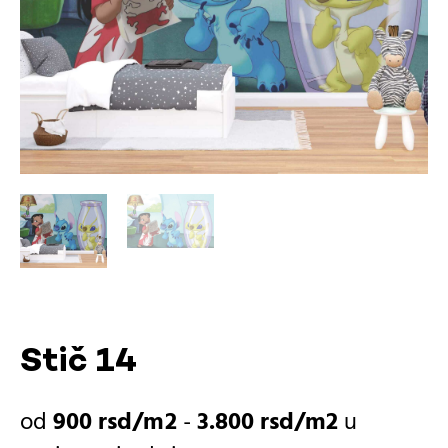
Stič 14
900
rsd
-
3.800
rsd
u