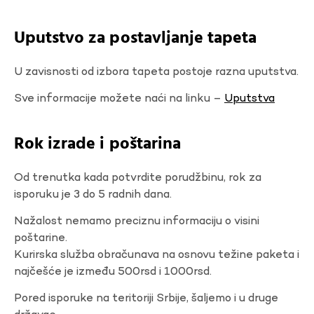
Uputstvo za postavljanje tapeta
U zavisnosti od izbora tapeta postoje razna uputstva.
Sve informacije možete naći na linku –
Uputstva
Rok izrade i poštarina
Od trenutka kada potvrdite porudžbinu, rok za
isporuku je 3 do 5 radnih dana.
Nažalost nemamo preciznu informaciju o visini
poštarine.
Kurirska služba obračunava na osnovu težine paketa i
najčešće je između 500rsd i 1000rsd.
Pored isporuke na teritoriji Srbije, šaljemo i u druge