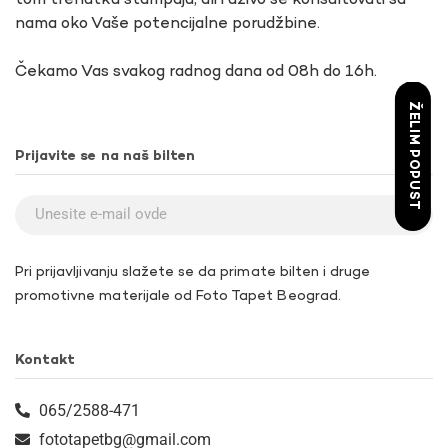
tom trenutku štampaju, ali i uživo se konsultovati sa
nama oko Vaše potencijalne porudžbine.
Čekamo Vas svakog radnog dana od 08h do 16h.
ŽELIM POPUST
Prijavite se na naš bilten
Pri prijavljivanju slažete se da primate bilten i druge
promotivne materijale od Foto Tapet Beograd.
Kontakt
065/2588-471
fototapetbg@gmail.com