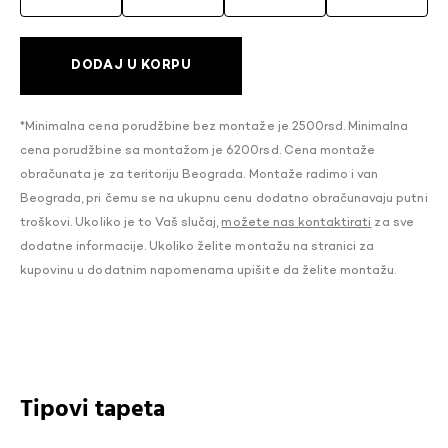
DODAJ U KORPU
*Minimalna cena porudžbine bez montaže je 2500rsd. Minimalna
cena porudžbine sa montažom je 6200rsd. Cena montaže
obračunata je za teritoriju Beograda. Montaže radimo i van
Beograda, pri čemu se na ukupnu cenu dodatno obračunavaju putni
troškovi. Ukoliko je to Vaš slučaj,
možete nas kontaktirati
za sve
dodatne informacije. Ukoliko želite montažu na stranici za
kupovinu u dodatnim napomenama upišite da želite montažu.
Tipovi tapeta