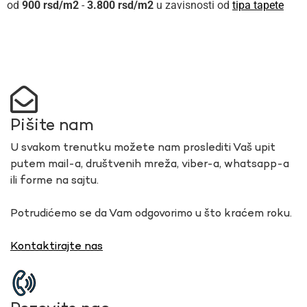
900
rsd
-
3.800
rsd
u zavisnosti od
tipa tapete
Pišite nam
U svakom trenutku možete nam proslediti Vaš upit
putem mail-a, društvenih mreža, viber-a, whatsapp-a
ili forme na sajtu.
Potrudićemo se da Vam odgovorimo u što kraćem roku.
Kontaktirajte nas