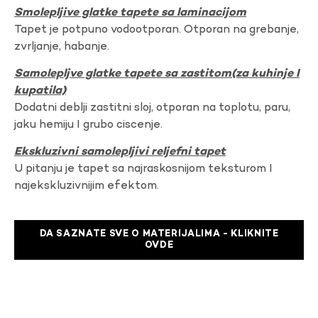
Smolepljive glatke tapete sa laminacijom
Tapet je potpuno vodootporan. Otporan na grebanje,
zvrljanje, habanje.
Samolepljve glatke tapete sa zastitom(za kuhinje I
kupatila)
Dodatni deblji zastitni sloj, otporan na toplotu, paru,
jaku hemiju I grubo ciscenje.
Ekskluzivni samolepljivi reljefni tapet
U pitanju je tapet sa najraskosnijom teksturom I
najekskluzivnijim efektom.
DA SAZNATE SVE O MATERIJALIMA - KLIKNITE
OVDE