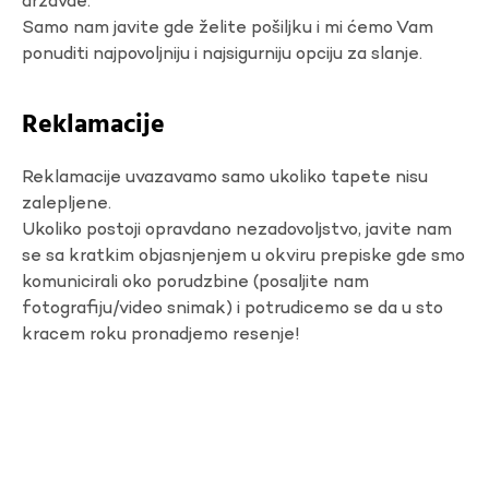
državae.
Samo nam javite gde želite pošiljku i mi ćemo Vam
ponuditi najpovoljniju i najsigurniju opciju za slanje.
Reklamacije
Reklamacije uvazavamo samo ukoliko tapete nisu
zalepljene.
Ukoliko postoji opravdano nezadovoljstvo, javite nam
se sa kratkim objasnjenjem u okviru prepiske gde smo
komunicirali oko porudzbine (posaljite nam
fotografiju/video snimak) i potrudicemo se da u sto
kracem roku pronadjemo resenje!