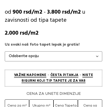
900
rsd
-
3.800
rsd
u
zavisnosti od
tipa tapete
2.000
rsd
Uz svaki naš foto tapet lepak je gratis!
-
-
VAŽNE NAPOMENE
ČESTA PITANJA
NISTE
SIGURNI KOJI TIP TAPETE JE ZA VAS
CENA ZA UNETE DIMENZIJE
Cena za m²
Ukupno m²
Cena Tapeta
Cena sa