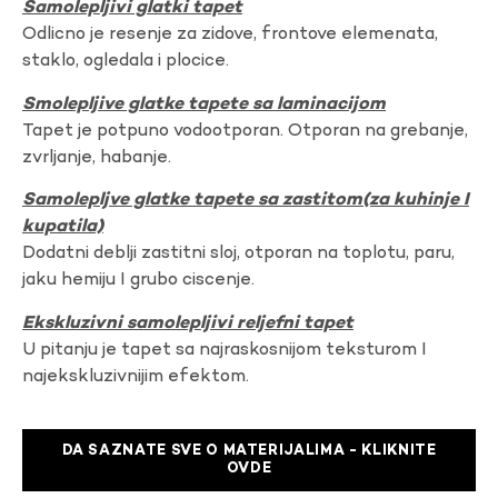
Samolepljivi glatki tapet
Odlicno je resenje za zidove, frontove elemenata,
staklo, ogledala i plocice.
Smolepljive glatke tapete sa laminacijom
Tapet je potpuno vodootporan. Otporan na grebanje,
zvrljanje, habanje.
Samolepljve glatke tapete sa zastitom(za kuhinje I
kupatila)
Dodatni deblji zastitni sloj, otporan na toplotu, paru,
jaku hemiju I grubo ciscenje.
Ekskluzivni samolepljivi reljefni tapet
U pitanju je tapet sa najraskosnijom teksturom I
najekskluzivnijim efektom.
DA SAZNATE SVE O MATERIJALIMA - KLIKNITE
OVDE