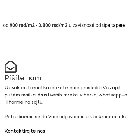
900
rsd
-
3.800
rsd
u zavisnosti od
tipa tapete
Pišite nam
U svakom trenutku možete nam proslediti Vaš upit
putem mail-a, društvenih mreža, viber-a, whatsapp-a
ili forme na sajtu.
Potrudićemo se da Vam odgovorimo u što kraćem roku.
Kontaktirajte nas