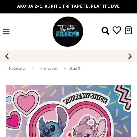
AKCIJA 2+1: KUPITE TRI TAPETE, PLATITE DVE
Najbrža dostava na kućnu adresu
Početna
»
Proizvodi
»
Stič 3