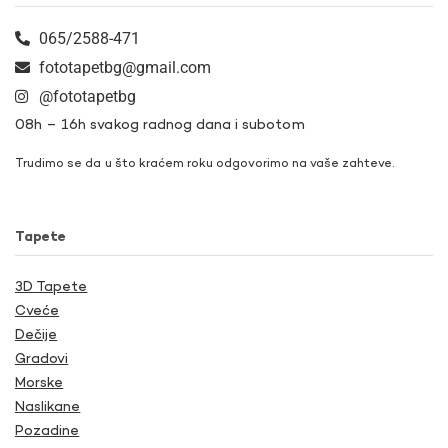
065/2588-471
fototapetbg@gmail.com
@fototapetbg
08h – 16h svakog radnog dana i subotom
Trudimo se da u što kraćem roku odgovorimo na vaše zahteve.
Tapete
3D Tapete
Cveće
Dečije
Gradovi
Morske
Naslikane
Pozadine