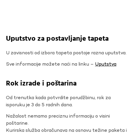
Uputstvo za postavljanje tapeta
U zavisnosti od izbora tapeta postoje razna uputstva.
Sve informacije možete naći na linku –
Uputstva
Rok izrade i poštarina
Od trenutka kada potvrdite porudžbinu, rok za
isporuku je 3 do 5 radnih dana.
Nažalost nemamo preciznu informaciju o visini
poštarine.
Kurirska služba obračunava na osnovu težine paketa i