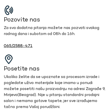
Pozovite nas
Za sva dodatna pitanja možete nas pozvati svakog
radnog dana i subotom od 08h do 16h.
065/2588-471
Posetite nas
Ukoliko želite da se upoznate sa procesom izrade i
pogledate uživo materijale koje imamo u ponudi
možete posetiti našu proizvodnju na adresi Zagrađe 9,
Mirijevo(Beograd). Nije u pitanju standardni prodajni
salon i nemamo gotove tapete, jer sve izrađujemo
tačno prema Vašoj porudžbini.