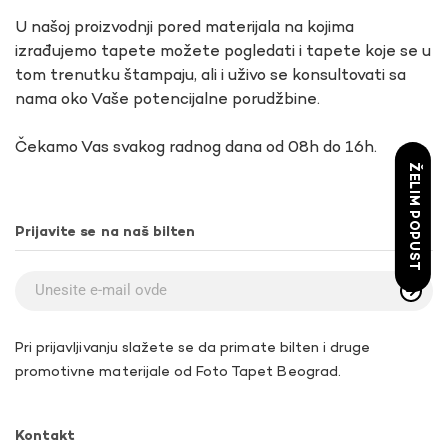
U našoj proizvodnji pored materijala na kojima
izrađujemo tapete možete pogledati i tapete koje se u
tom trenutku štampaju, ali i uživo se konsultovati sa
nama oko Vaše potencijalne porudžbine.
Čekamo Vas svakog radnog dana od 08h do 16h.
ŽELIM POPUST
Prijavite se na naš bilten
Pri prijavljivanju slažete se da primate bilten i druge
promotivne materijale od Foto Tapet Beograd.
Kontakt