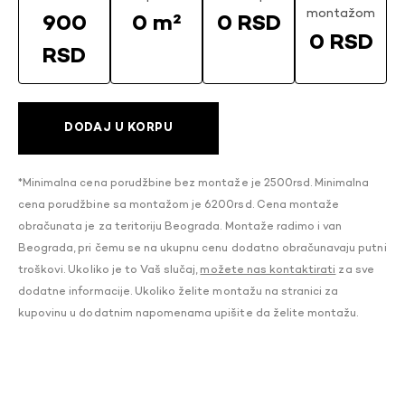
montažom
900
0 m²
0 RSD
0 RSD
RSD
DODAJ U KORPU
*Minimalna cena porudžbine bez montaže je 2500rsd. Minimalna
cena porudžbine sa montažom je 6200rsd. Cena montaže
obračunata je za teritoriju Beograda. Montaže radimo i van
Beograda, pri čemu se na ukupnu cenu dodatno obračunavaju putni
troškovi. Ukoliko je to Vaš slučaj,
možete nas kontaktirati
za sve
dodatne informacije. Ukoliko želite montažu na stranici za
kupovinu u dodatnim napomenama upišite da želite montažu.