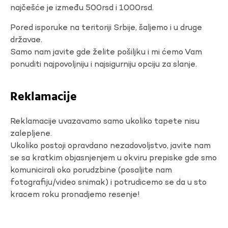
najčešće je između 500rsd i 1000rsd.
Pored isporuke na teritoriji Srbije, šaljemo i u druge
državae.
Samo nam javite gde želite pošiljku i mi ćemo Vam
ponuditi najpovoljniju i najsigurniju opciju za slanje.
Reklamacije
Reklamacije uvazavamo samo ukoliko tapete nisu
zalepljene.
Ukoliko postoji opravdano nezadovoljstvo, javite nam
se sa kratkim objasnjenjem u okviru prepiske gde smo
komunicirali oko porudzbine (posaljite nam
fotografiju/video snimak) i potrudicemo se da u sto
kracem roku pronadjemo resenje!