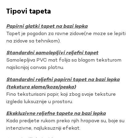
Tipovi tapeta
Papirni glatki tapet na bazi lepka
Tapet je pogodan za ravne zidove(ne moze se lepiti
na zidove sa tehnikom).
Standardni samolepljivi reljefni tapet
Samolepljiva PVC mat folija sa blagom teksturom
najslicnijoj canvas platnu.
Standardni reljefni papirni tapet na bazi lepka
(tekstura slame/koze/peska)
Fino teksturisani papir, koji zbog svoje teksture
izgleda luksuznije u prostoru.
Ekskluzivne reljefne tapete na bazi lepka
Kada predjete rukom preko njih hrapave su, boje su
intenzivne, najluksuzniji efekat.