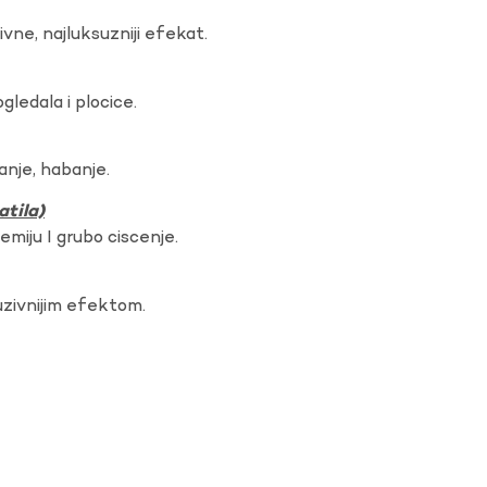
vne, najluksuzniji efekat.
gledala i plocice.
anje, habanje.
atila)
hemiju I grubo ciscenje.
uzivnijim efektom.