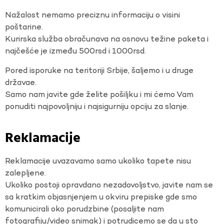
Nažalost nemamo preciznu informaciju o visini
poštarine.
Kurirska služba obračunava na osnovu težine paketa i
najčešće je između 500rsd i 1000rsd.
Pored isporuke na teritoriji Srbije, šaljemo i u druge
državae.
Samo nam javite gde želite pošiljku i mi ćemo Vam
ponuditi najpovoljniju i najsigurniju opciju za slanje.
Reklamacije
Reklamacije uvazavamo samo ukoliko tapete nisu
zalepljene.
Ukoliko postoji opravdano nezadovoljstvo, javite nam se
sa kratkim objasnjenjem u okviru prepiske gde smo
komunicirali oko porudzbine (posaljite nam
fotografiju/video snimak) i potrudicemo se da u sto