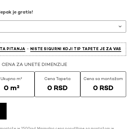
epak je gratis!
-
TA PITANJA
NISTE SIGURNI KOJI TIP TAPETE JE ZA VAS
CENA ZA UNETE DIMENZIJE
Ukupno m²
Cena Tapeta
Cena sa montažom
0 m²
0 RSD
0 RSD
 montaže je 2500rsd. Minimalna cena porudžbine sa montažom je