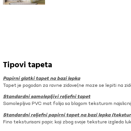
Tipovi tapeta
Papirni glatki tapet na bazi lepka
Tapet je pogodan za ravne zidove(ne moze se lepiti na zi
Standardni samolepljivi reljefni tapet
Samolepljiva PVC mat folija sa blagom teksturom najslicnij
Standardni reljefni papirni tapet na bazi lepka (tekst
Fino teksturisani papir, koji zbog svoje teksture izgleda lu