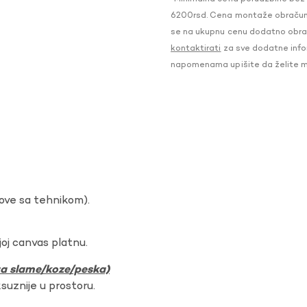
6200rsd. Cena montaže obračunat
se na ukupnu cenu dodatno obraču
kontaktirati
za sve dodatne infor
napomenama upišite da želite 
dove sa tehnikom).
oj canvas platnu.
ura slame/koze/peska)
ksuznije u prostoru.