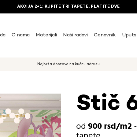
AKCIJA 2+1: KUPITE TRI TAPETE, PLATITE DVE
uda
O nama
Materijali
Naši radovi
Cenovnik
Uputs
Najbrža dostava na kućnu adresu
Stič 
900
rsd
tapete