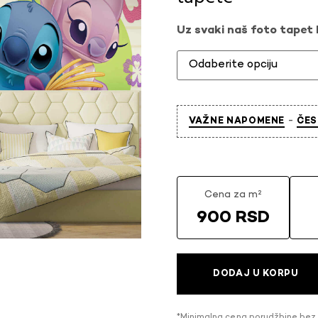
Uz svaki naš foto tapet l
-
VAŽNE NAPOMENE
ČES
Cena za m²
900 RSD
DODAJ U KORPU
*Minimalna cena porudžbine bez