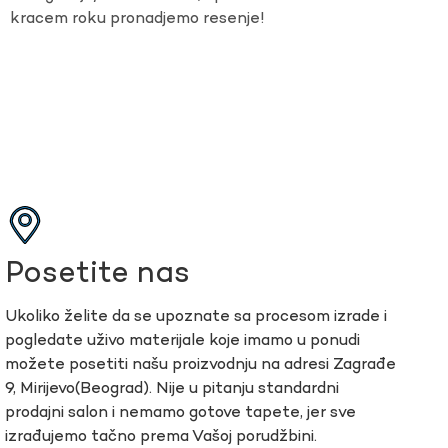
kracem roku pronadjemo resenje!
Posetite nas
Ukoliko želite da se upoznate sa procesom izrade i
pogledate uživo materijale koje imamo u ponudi
možete posetiti našu proizvodnju na adresi Zagrađe
9, Mirijevo(Beograd). Nije u pitanju standardni
prodajni salon i nemamo gotove tapete, jer sve
izrađujemo tačno prema Vašoj porudžbini.