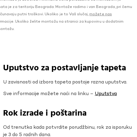
a je za teritoriju Beograda. Montaže radimo i van Beograda, pri čemu
navaju putni troškovi. Ukoliko je to Vaš slučaj,
možete nas
macije. Ukoliko želite montažu na stranici za kupovinu u dodatnim
montažu.
Uputstvo za postavljanje tapeta
U zavisnosti od izbora tapeta postoje razna uputstva.
Sve informacije možete naći na linku –
Uputstva
Rok izrade i poštarina
Od trenutka kada potvrdite porudžbinu, rok za isporuku
je 3 do 5 radnih dana.