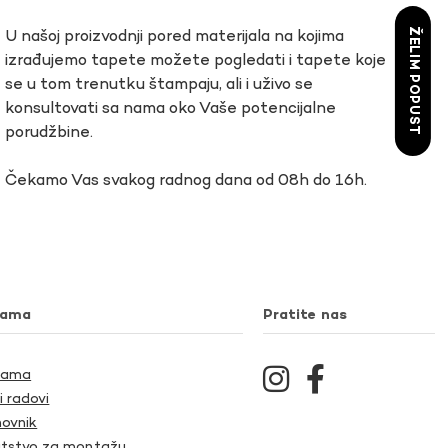
ŽELIM POPUST
U našoj proizvodnji pored materijala na kojima
izrađujemo tapete možete pogledati i tapete koje
se u tom trenutku štampaju, ali i uživo se
konsultovati sa nama oko Vaše potencijalne
porudžbine.
Čekamo Vas svakog radnog dana od 08h do 16h.
nama
Pratite nas
Nama
i radovi
ovnik
tstvo za montažu