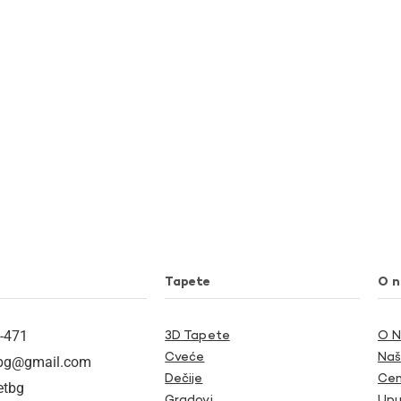
Tapete
O 
-471
3D Tapete
O 
Cveće
Naš
tbg@gmail.com
Dečije
Cen
etbg
Gradovi
Upu