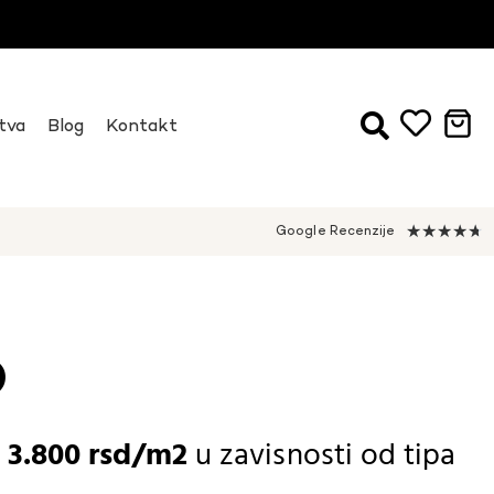
tva
Blog
Kontakt
★
★
★
★
★
Google Recenzije
6
-
3.800
rsd
u zavisnosti od
tipa