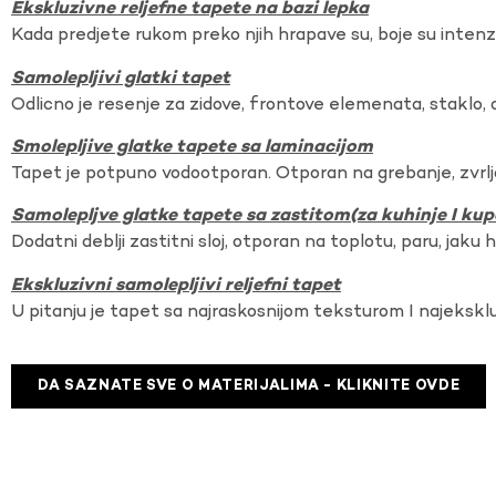
Ekskluzivne reljefne tapete na bazi lepka
Kada predjete rukom preko njih hrapave su, boje su intenzi
Samolepljivi glatki tapet
Odlicno je resenje za zidove, frontove elemenata, staklo, o
Smolepljive glatke tapete sa laminacijom
Tapet je potpuno vodootporan. Otporan na grebanje, zvrlj
Samolepljve glatke tapete sa zastitom(za kuhinje I kup
Dodatni deblji zastitni sloj, otporan na toplotu, paru, jaku 
Ekskluzivni samolepljivi reljefni tapet
U pitanju je tapet sa najraskosnijom teksturom I najekskl
DA SAZNATE SVE O MATERIJALIMA - KLIKNITE OVDE