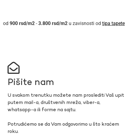
900
rsd
-
3.800
rsd
u zavisnosti od
tipa tapete
Pišite nam
U svakom trenutku možete nam proslediti Vaš upit
putem mail-a, društvenih mreža, viber-a,
whatsapp-a ili forme na sajtu.
Potrudićemo se da Vam odgovorimo u što kraćem
roku.