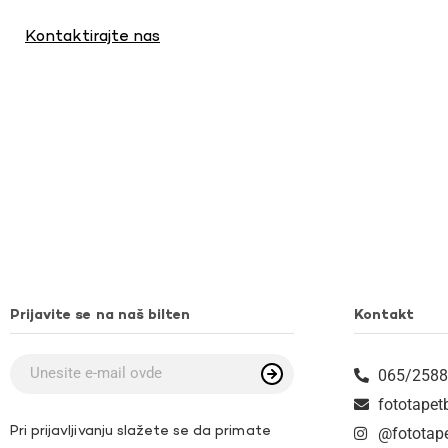
Kontaktirajte nas
Prijavite se na naš bilten
Kontakt
065/2588
fototape
Pri prijavljivanju slažete se da primate
@fototap