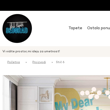
Tapete
Ostala pon
Vi vidite prostor, mi ideju za umetnost!
Početna
»
Proizvodi
»
Stič 6