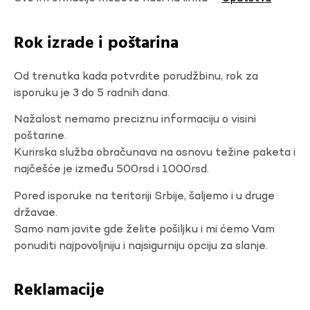
Rok izrade i poštarina
Od trenutka kada potvrdite porudžbinu, rok za
isporuku je 3 do 5 radnih dana.
Nažalost nemamo preciznu informaciju o visini
poštarine.
Kurirska služba obračunava na osnovu težine paketa i
najčešće je između 500rsd i 1000rsd.
Pored isporuke na teritoriji Srbije, šaljemo i u druge
državae.
Samo nam javite gde želite pošiljku i mi ćemo Vam
ponuditi najpovoljniju i najsigurniju opciju za slanje.
Reklamacije