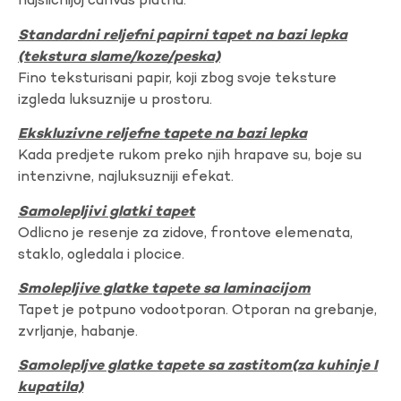
najslicnijoj canvas platnu.
Standardni reljefni papirni tapet na bazi lepka
(tekstura slame/koze/peska)
Fino teksturisani papir, koji zbog svoje teksture
izgleda luksuznije u prostoru.
Ekskluzivne reljefne tapete na bazi lepka
Kada predjete rukom preko njih hrapave su, boje su
intenzivne, najluksuzniji efekat.
Samolepljivi glatki tapet
Odlicno je resenje za zidove, frontove elemenata,
staklo, ogledala i plocice.
Smolepljive glatke tapete sa laminacijom
Tapet je potpuno vodootporan. Otporan na grebanje,
zvrljanje, habanje.
Samolepljve glatke tapete sa zastitom(za kuhinje I
kupatila)