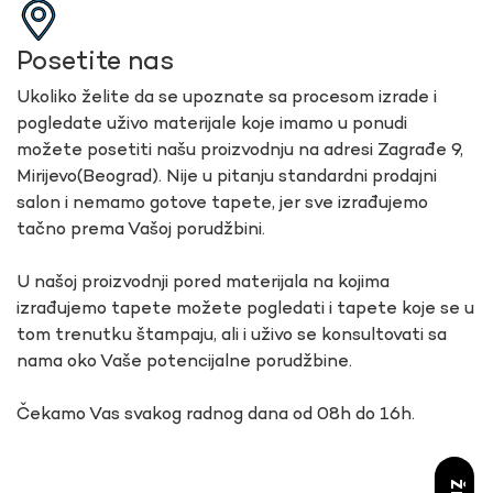
Posetite nas
Ukoliko želite da se upoznate sa procesom izrade i
pogledate uživo materijale koje imamo u ponudi
možete posetiti našu proizvodnju na adresi Zagrađe 9,
Mirijevo(Beograd). Nije u pitanju standardni prodajni
salon i nemamo gotove tapete, jer sve izrađujemo
tačno prema Vašoj porudžbini.
U našoj proizvodnji pored materijala na kojima
izrađujemo tapete možete pogledati i tapete koje se u
tom trenutku štampaju, ali i uživo se konsultovati sa
nama oko Vaše potencijalne porudžbine.
Čekamo Vas svakog radnog dana od 08h do 16h.