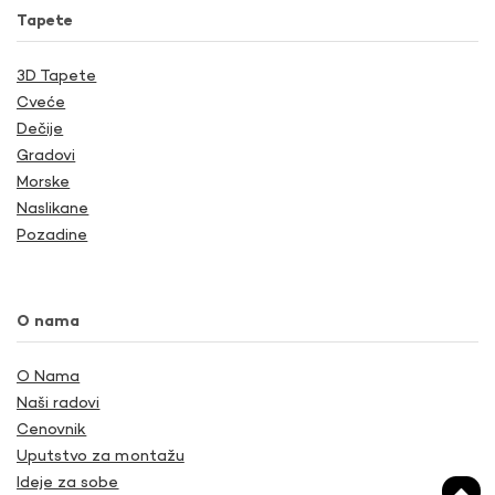
Tapete
3D Tapete
Cveće
Dečije
Gradovi
Morske
Naslikane
Pozadine
O nama
O Nama
Naši radovi
Cenovnik
Uputstvo za montažu
Ideje za sobe