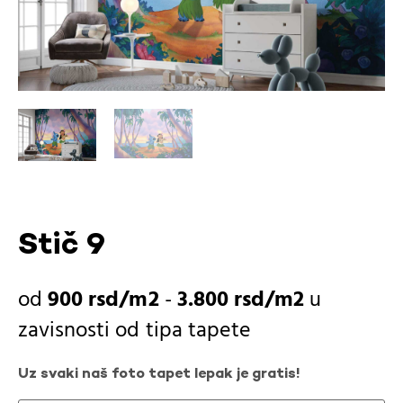
Stič 9
900
rsd
-
3.800
rsd
u
zavisnosti od
tipa tapete
Uz svaki naš foto tapet lepak je gratis!