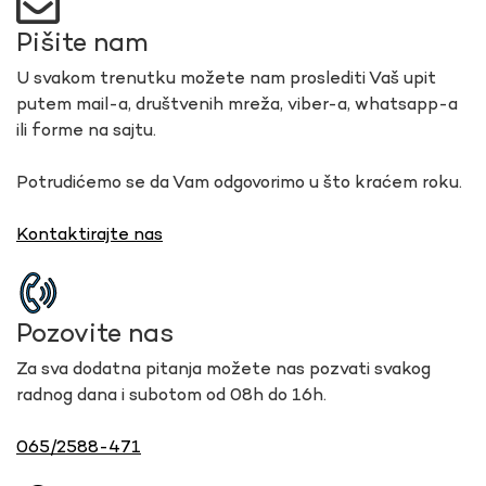
Pišite nam
U svakom trenutku možete nam proslediti Vaš upit
putem mail-a, društvenih mreža, viber-a, whatsapp-a
ili forme na sajtu.
Potrudićemo se da Vam odgovorimo u što kraćem roku.
Kontaktirajte nas
Pozovite nas
Za sva dodatna pitanja možete nas pozvati svakog
radnog dana i subotom od 08h do 16h.
065/2588-471