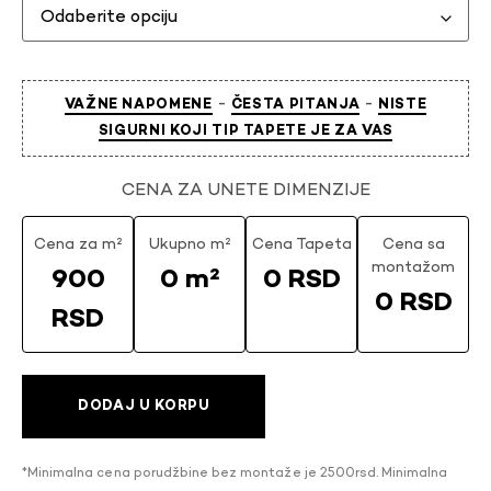
-
-
VAŽNE NAPOMENE
ČESTA PITANJA
NISTE
SIGURNI KOJI TIP TAPETE JE ZA VAS
CENA ZA UNETE DIMENZIJE
Cena za m²
Ukupno m²
Cena Tapeta
Cena sa
montažom
900
0 m²
0 RSD
0 RSD
RSD
DODAJ U KORPU
*Minimalna cena porudžbine bez montaže je 2500rsd. Minimalna