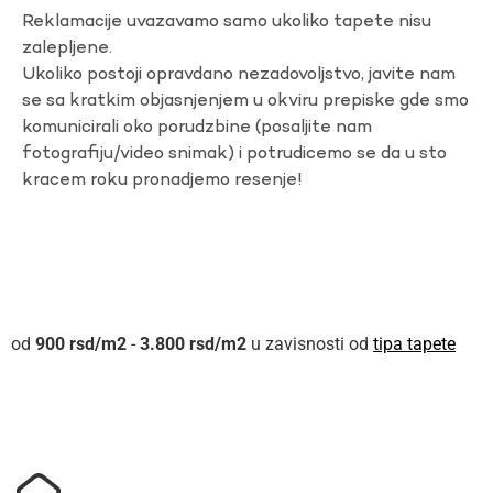
Reklamacije uvazavamo samo ukoliko tapete nisu
zalepljene.
Ukoliko postoji opravdano nezadovoljstvo, javite nam
se sa kratkim objasnjenjem u okviru prepiske gde smo
komunicirali oko porudzbine (posaljite nam
fotografiju/video snimak) i potrudicemo se da u sto
kracem roku pronadjemo resenje!
900
rsd
-
3.800
rsd
u zavisnosti od
tipa tapete