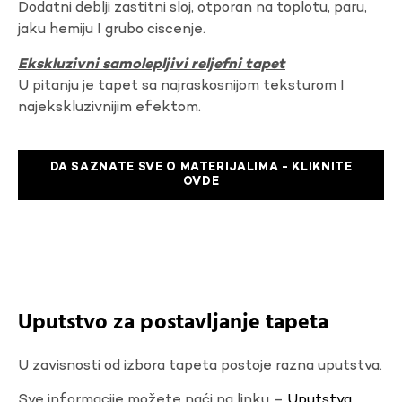
Dodatni deblji zastitni sloj, otporan na toplotu, paru,
jaku hemiju I grubo ciscenje.
Ekskluzivni samolepljivi reljefni tapet
U pitanju je tapet sa najraskosnijom teksturom I
najekskluzivnijim efektom.
DA SAZNATE SVE O MATERIJALIMA - KLIKNITE
OVDE
Uputstvo za postavljanje tapeta
U zavisnosti od izbora tapeta postoje razna uputstva.
Sve informacije možete naći na linku –
Uputstva