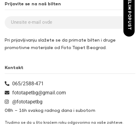
ŽELIM POPUST
Prijavite se na naš bilten
Pri prijavljivanju slažete se da primate bilten i druge
promotivne materijale od Foto Tapet Beograd.
Kontakt
065/2588-471
fototapetbg@gmail.com
@fototapetbg
08h – 16h svakog radnog dana i subotom
Trudimo se da u što kraćem roku odgovorimo na vaše zahteve.