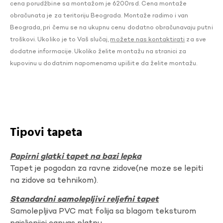
cena porudžbine sa montažom je 6200rsd. Cena montaže
obračunata je za teritoriju Beograda. Montaže radimo i van
Beograda, pri čemu se na ukupnu cenu dodatno obračunavaju putni
troškovi. Ukoliko je to Vaš slučaj,
možete nas kontaktirati
za sve
dodatne informacije. Ukoliko želite montažu na stranici za
kupovinu u dodatnim napomenama upišite da želite montažu.
Tipovi tapeta
Papirni glatki tapet na bazi lepka
Tapet je pogodan za ravne zidove(ne moze se lepiti
na zidove sa tehnikom).
Standardni samolepljivi reljefni tapet
Samolepljiva PVC mat folija sa blagom teksturom