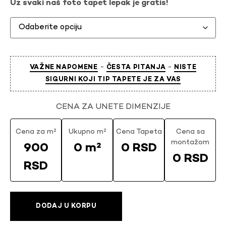
Uz svaki naš foto tapet lepak je gratis!
-
-
VAŽNE NAPOMENE
ČESTA PITANJA
NISTE
SIGURNI KOJI TIP TAPETE JE ZA VAS
CENA ZA UNETE DIMENZIJE
Cena za m²
Ukupno m²
Cena Tapeta
Cena sa
montažom
900
0 m²
0 RSD
0 RSD
RSD
DODAJ U KORPU