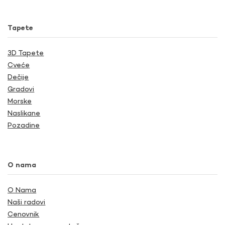
Tapete
3D Tapete
Cveće
Dečije
Gradovi
Morske
Naslikane
Pozadine
O nama
O Nama
Naši radovi
Cenovnik