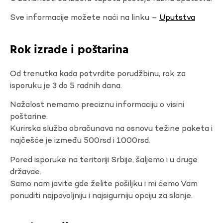
Sve informacije možete naći na linku –
Uputstva
Rok izrade i poštarina
Od trenutka kada potvrdite porudžbinu, rok za
isporuku je 3 do 5 radnih dana.
Nažalost nemamo preciznu informaciju o visini
poštarine.
Kurirska služba obračunava na osnovu težine paketa i
najčešće je između 500rsd i 1000rsd.
Pored isporuke na teritoriji Srbije, šaljemo i u druge
državae.
Samo nam javite gde želite pošiljku i mi ćemo Vam
ponuditi najpovoljniju i najsigurniju opciju za slanje.