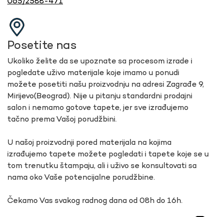
065/2588-471
Posetite nas
Ukoliko želite da se upoznate sa procesom izrade i
pogledate uživo materijale koje imamo u ponudi
možete posetiti našu proizvodnju na adresi Zagrađe 9,
Mirijevo(Beograd). Nije u pitanju standardni prodajni
salon i nemamo gotove tapete, jer sve izrađujemo
tačno prema Vašoj porudžbini.
U našoj proizvodnji pored materijala na kojima
izrađujemo tapete možete pogledati i tapete koje se u
tom trenutku štampaju, ali i uživo se konsultovati sa
nama oko Vaše potencijalne porudžbine.
Čekamo Vas svakog radnog dana od 08h do 16h.