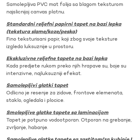
Samolepljiva PVC mat folija sa blagom teksturom
najslicnijoj canvas platnu.
Standardni reljefni papirni tapet na bazi lepka
(tekstura slame/koze/peska)
Fino teksturisani papir, koji zbog svoje teksture
izgleda luksuznije u prostoru.
Ekskluzivne reljefne tapete na bazi lepka
Kada predjete rukom preko njih hrapave su, boje su
intenzivne, najluksuzniji efekat.
Samolepljivi glatki tapet
Odlicno je resenje za zidove, frontove elemenata,
staklo, ogledala i plocice.
Smolepljive glatke tapete sa laminacijom
Tapet je potpuno vodootporan. Otporan na grebanje,
zvrljanje, habanje.
Samolepljve glatke tapete sa zastitom(za kuhinje I