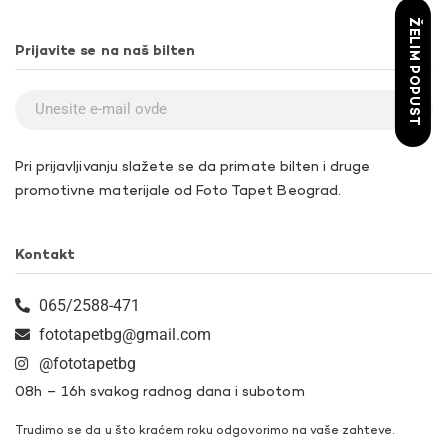
ŽELIM POPUST
Prijavite se na naš bilten
Pri prijavljivanju slažete se da primate bilten i druge
promotivne materijale od Foto Tapet Beograd.
Kontakt
065/2588-471
fototapetbg@gmail.com
@fototapetbg
08h – 16h svakog radnog dana i subotom
Trudimo se da u što kraćem roku odgovorimo na vaše zahteve.