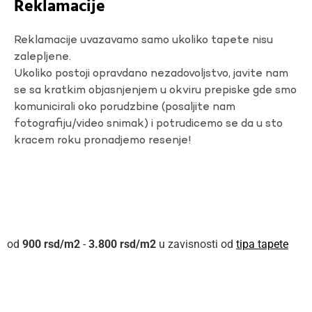
Reklamacije
Reklamacije uvazavamo samo ukoliko tapete nisu
zalepljene.
Ukoliko postoji opravdano nezadovoljstvo, javite nam
se sa kratkim objasnjenjem u okviru prepiske gde smo
komunicirali oko porudzbine (posaljite nam
fotografiju/video snimak) i potrudicemo se da u sto
kracem roku pronadjemo resenje!
900
rsd
-
3.800
rsd
u zavisnosti od
tipa tapete