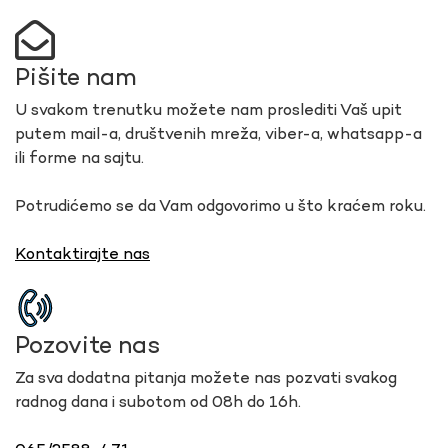
Pišite nam
U svakom trenutku možete nam proslediti Vaš upit
putem mail-a, društvenih mreža, viber-a, whatsapp-a
ili forme na sajtu.
Potrudićemo se da Vam odgovorimo u što kraćem roku.
Kontaktirajte nas
Pozovite nas
Za sva dodatna pitanja možete nas pozvati svakog
radnog dana i subotom od 08h do 16h.