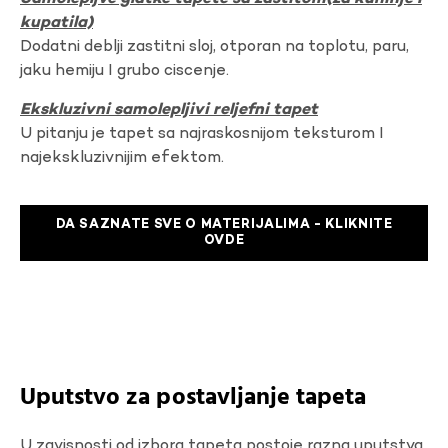
kupatila)
Dodatni deblji zastitni sloj, otporan na toplotu, paru,
jaku hemiju I grubo ciscenje.
Ekskluzivni samolepljivi reljefni tapet
U pitanju je tapet sa najraskosnijom teksturom I
najekskluzivnijim efektom.
DA SAZNATE SVE O MATERIJALIMA - KLIKNITE
OVDE
Uputstvo za postavljanje tapeta
U zavisnosti od izbora tapeta postoje razna uputstva.