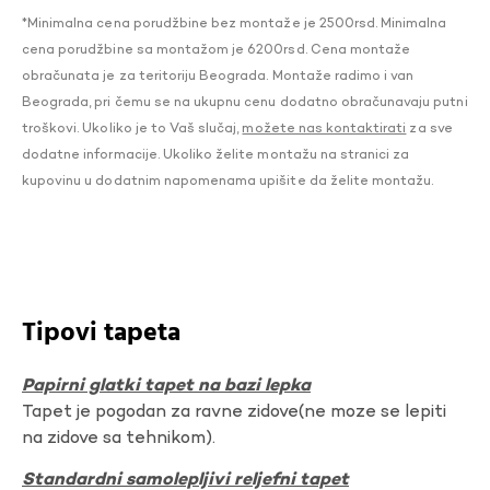
*Minimalna cena porudžbine bez montaže je 2500rsd. Minimalna
cena porudžbine sa montažom je 6200rsd. Cena montaže
obračunata je za teritoriju Beograda. Montaže radimo i van
Beograda, pri čemu se na ukupnu cenu dodatno obračunavaju putni
troškovi. Ukoliko je to Vaš slučaj,
možete nas kontaktirati
za sve
dodatne informacije. Ukoliko želite montažu na stranici za
kupovinu u dodatnim napomenama upišite da želite montažu.
Tipovi tapeta
Papirni glatki tapet na bazi lepka
Tapet je pogodan za ravne zidove(ne moze se lepiti
na zidove sa tehnikom).
Standardni samolepljivi reljefni tapet