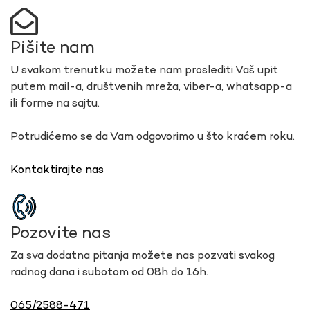
Pišite nam
U svakom trenutku možete nam proslediti Vaš upit
putem mail-a, društvenih mreža, viber-a, whatsapp-a
ili forme na sajtu.
Potrudićemo se da Vam odgovorimo u što kraćem roku.
Kontaktirajte nas
Pozovite nas
Za sva dodatna pitanja možete nas pozvati svakog
radnog dana i subotom od 08h do 16h.
065/2588-471