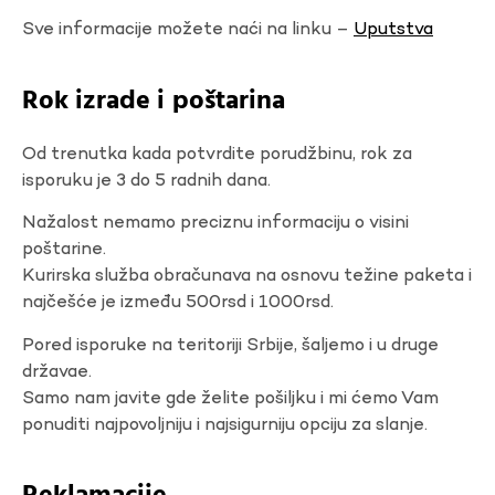
Sve informacije možete naći na linku –
Uputstva
Rok izrade i poštarina
Od trenutka kada potvrdite porudžbinu, rok za
isporuku je 3 do 5 radnih dana.
Nažalost nemamo preciznu informaciju o visini
poštarine.
Kurirska služba obračunava na osnovu težine paketa i
najčešće je između 500rsd i 1000rsd.
Pored isporuke na teritoriji Srbije, šaljemo i u druge
državae.
Samo nam javite gde želite pošiljku i mi ćemo Vam
ponuditi najpovoljniju i najsigurniju opciju za slanje.