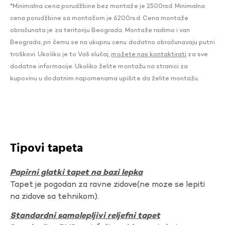
*Minimalna cena porudžbine bez montaže je 2500rsd. Minimalna
cena porudžbine sa montažom je 6200rsd. Cena montaže
obračunata je za teritoriju Beograda. Montaže radimo i van
Beograda, pri čemu se na ukupnu cenu dodatno obračunavaju putni
troškovi. Ukoliko je to Vaš slučaj,
možete nas kontaktirati
za sve
dodatne informacije. Ukoliko želite montažu na stranici za
kupovinu u dodatnim napomenama upišite da želite montažu.
Tipovi tapeta
Papirni glatki tapet na bazi lepka
Tapet je pogodan za ravne zidove(ne moze se lepiti
na zidove sa tehnikom).
Standardni samolepljivi reljefni tapet