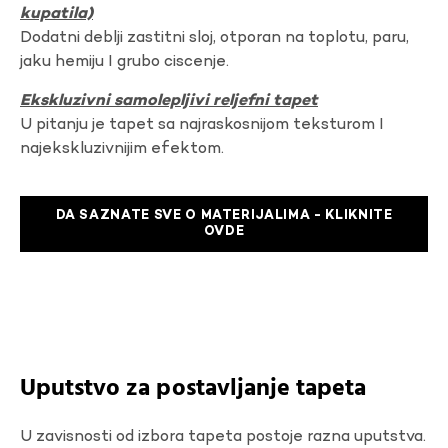
kupatila)
Dodatni deblji zastitni sloj, otporan na toplotu, paru,
jaku hemiju I grubo ciscenje.
Ekskluzivni samolepljivi reljefni tapet
U pitanju je tapet sa najraskosnijom teksturom I
najekskluzivnijim efektom.
DA SAZNATE SVE O MATERIJALIMA - KLIKNITE
OVDE
Uputstvo za postavljanje tapeta
U zavisnosti od izbora tapeta postoje razna uputstva.