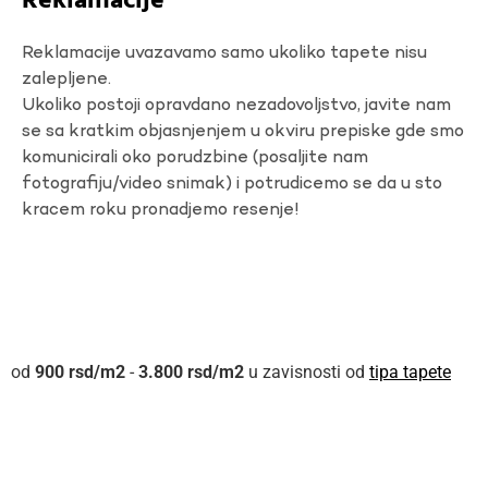
Reklamacije
Reklamacije uvazavamo samo ukoliko tapete nisu
zalepljene.
Ukoliko postoji opravdano nezadovoljstvo, javite nam
se sa kratkim objasnjenjem u okviru prepiske gde smo
komunicirali oko porudzbine (posaljite nam
fotografiju/video snimak) i potrudicemo se da u sto
kracem roku pronadjemo resenje!
900
rsd
-
3.800
rsd
u zavisnosti od
tipa tapete