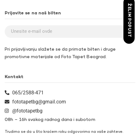
ŽELIM POPUST
Prijavite se na naš bilten
Pri prijavljivanju slažete se da primate bilten i druge
promotivne materijale od Foto Tapet Beograd.
Kontakt
065/2588-471
fototapetbg@gmail.com
@fototapetbg
08h – 16h svakog radnog dana i subotom
Trudimo se da u što kraćem roku odgovorimo na vaše zahteve.