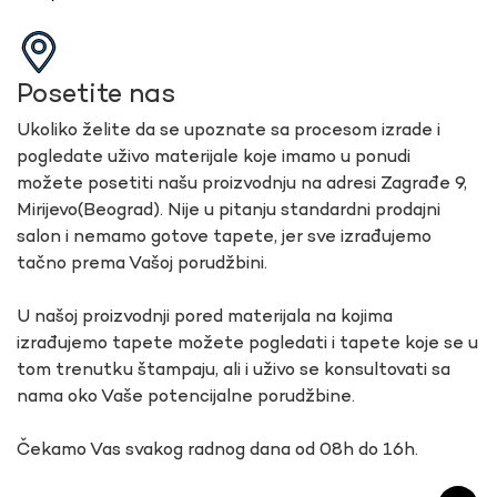
Posetite nas
Ukoliko želite da se upoznate sa procesom izrade i
pogledate uživo materijale koje imamo u ponudi
možete posetiti našu proizvodnju na adresi Zagrađe 9,
Mirijevo(Beograd). Nije u pitanju standardni prodajni
salon i nemamo gotove tapete, jer sve izrađujemo
tačno prema Vašoj porudžbini.
U našoj proizvodnji pored materijala na kojima
izrađujemo tapete možete pogledati i tapete koje se u
tom trenutku štampaju, ali i uživo se konsultovati sa
nama oko Vaše potencijalne porudžbine.
Čekamo Vas svakog radnog dana od 08h do 16h.