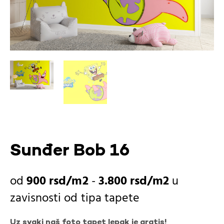
Sunđer Bob 16
900
rsd
-
3.800
rsd
u
zavisnosti od
tipa tapete
Uz svaki naš foto tapet lepak je gratis!