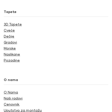
Tapete
3D Tapete
Cveće
Dečije
Gradovi
Morske
Naslikane
Pozadine
O nama
O Nama
Naši radovi
Cenovnik
Uputstvo za montažu