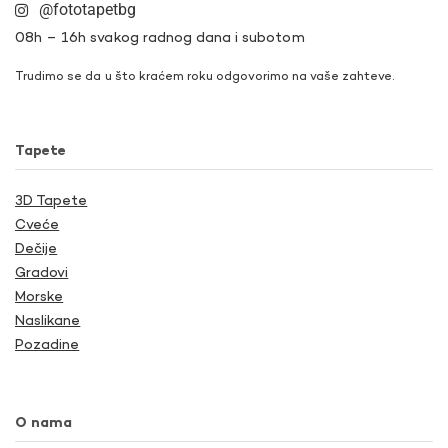
@fototapetbg
08h – 16h svakog radnog dana i subotom
Trudimo se da u što kraćem roku odgovorimo na vaše zahteve.
Tapete
3D Tapete
Cveće
Dečije
Gradovi
Morske
Naslikane
Pozadine
O nama