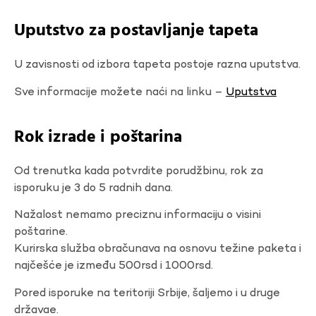
Uputstvo za postavljanje tapeta
U zavisnosti od izbora tapeta postoje razna uputstva.
Sve informacije možete naći na linku –
Uputstva
Rok izrade i poštarina
Od trenutka kada potvrdite porudžbinu, rok za
isporuku je 3 do 5 radnih dana.
Nažalost nemamo preciznu informaciju o visini
poštarine.
Kurirska služba obračunava na osnovu težine paketa i
najčešće je između 500rsd i 1000rsd.
Pored isporuke na teritoriji Srbije, šaljemo i u druge
državae.