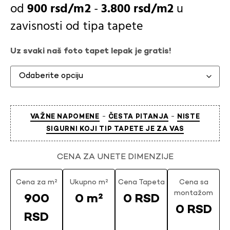
900
rsd
-
3.800
rsd
u
zavisnosti od
tipa tapete
Uz svaki naš foto tapet lepak je gratis!
-
-
VAŽNE NAPOMENE
ČESTA PITANJA
NISTE
SIGURNI KOJI TIP TAPETE JE ZA VAS
CENA ZA UNETE DIMENZIJE
Cena za m²
Ukupno m²
Cena Tapeta
Cena sa
montažom
900
0 m²
0 RSD
0 RSD
RSD