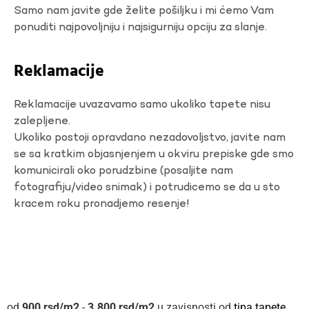
Samo nam javite gde želite pošiljku i mi ćemo Vam
ponuditi najpovoljniju i najsigurniju opciju za slanje.
Reklamacije
Reklamacije uvazavamo samo ukoliko tapete nisu
zalepljene.
Ukoliko postoji opravdano nezadovoljstvo, javite nam
se sa kratkim objasnjenjem u okviru prepiske gde smo
komunicirali oko porudzbine (posaljite nam
fotografiju/video snimak) i potrudicemo se da u sto
kracem roku pronadjemo resenje!
900
rsd
-
3.800
rsd
u zavisnosti od
tipa tapete