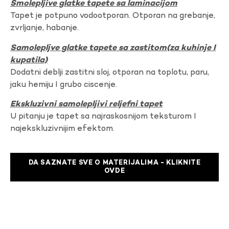
Smolepljive glatke tapete sa laminacijom
Tapet je potpuno vodootporan. Otporan na grebanje,
zvrljanje, habanje.
Samolepljve glatke tapete sa zastitom(za kuhinje I
kupatila)
Dodatni deblji zastitni sloj, otporan na toplotu, paru,
jaku hemiju I grubo ciscenje.
Ekskluzivni samolepljivi reljefni tapet
U pitanju je tapet sa najraskosnijom teksturom I
najekskluzivnijim efektom.
DA SAZNATE SVE O MATERIJALIMA - KLIKNITE
OVDE