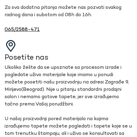
Za sva dodatna pitanja možete nas pozvati svakog
radnog dana i subotom od 08h do 16h.
065/2588-471
Posetite nas
Ukoliko želite da se upoznate sa procesom izrade i
pogledate uživo materijale koje imamo u ponudi
možete posetiti našu proizvodnju na adresi Zagrađe 9,
Mirijevo(Beograd). Nije u pitanju standardni prodajni
salon i nemamo gotove tapete, jer sve izrađujemo
tačno prema Vašoj porudžbini.
U našoj proizvodnji pored materijala na kojima
izrađujemo tapete možete pogledati i tapete koje se u
tom trenutku štampaju, ali i uživo se konsultovati sa