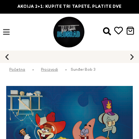
AKCIJA 2+1: KUPITE TRI TAPETE, PLATITE DVE
Najbrža dostava na kućnu adresu
Početna
»
Proizvodi
»
Sunđer Bob 3