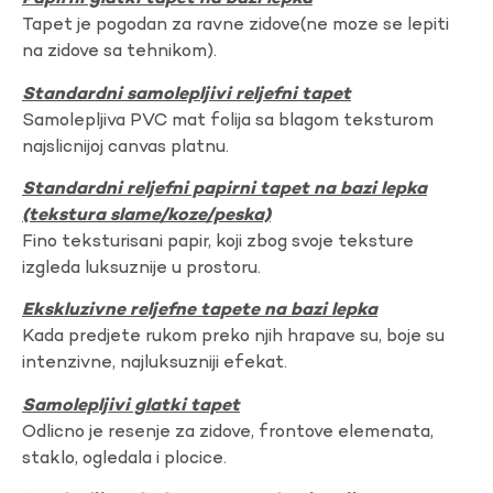
Tapet je pogodan za ravne zidove(ne moze se lepiti
na zidove sa tehnikom).
Standardni samolepljivi reljefni tapet
Samolepljiva PVC mat folija sa blagom teksturom
najslicnijoj canvas platnu.
Standardni reljefni papirni tapet na bazi lepka
(tekstura slame/koze/peska)
Fino teksturisani papir, koji zbog svoje teksture
izgleda luksuznije u prostoru.
Ekskluzivne reljefne tapete na bazi lepka
Kada predjete rukom preko njih hrapave su, boje su
intenzivne, najluksuzniji efekat.
Samolepljivi glatki tapet
Odlicno je resenje za zidove, frontove elemenata,
staklo, ogledala i plocice.