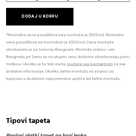
DODAJ U KORPU
*Minimalna cena porudžbine bez montaže je 2500rsd. Minimalna
cena porudžbine sa montažom je 6200rsd. Cena montaže
obračunata je za teritoriju Beograda. Montaže radimo i van
Beograda, pri čemu se na ukupnu cenu dodatno obračunavaju putni
troškovi. Ukoliko je to Vaš slučaj,
možete nas kontaktirati
za sve
dodatne informacije. Ukoliko želite montažu na stranici za
kupovinu u dodatnim napomenama upišite da želite montažu.
Tipovi tapeta
Papirni glatki tapet na bazi lepka