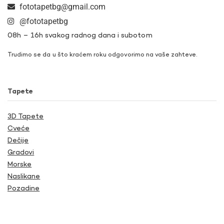
fototapetbg@gmail.com
@fototapetbg
08h – 16h svakog radnog dana i subotom
Trudimo se da u što kraćem roku odgovorimo na vaše zahteve.
Tapete
3D Tapete
Cveće
Dečije
Gradovi
Morske
Naslikane
Pozadine