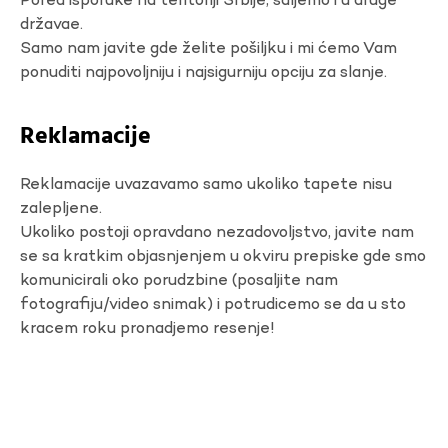
Pored isporuke na teritoriji Srbije, šaljemo i u druge
državae.
Samo nam javite gde želite pošiljku i mi ćemo Vam
ponuditi najpovoljniju i najsigurniju opciju za slanje.
Reklamacije
Reklamacije uvazavamo samo ukoliko tapete nisu
zalepljene.
Ukoliko postoji opravdano nezadovoljstvo, javite nam
se sa kratkim objasnjenjem u okviru prepiske gde smo
komunicirali oko porudzbine (posaljite nam
fotografiju/video snimak) i potrudicemo se da u sto
kracem roku pronadjemo resenje!