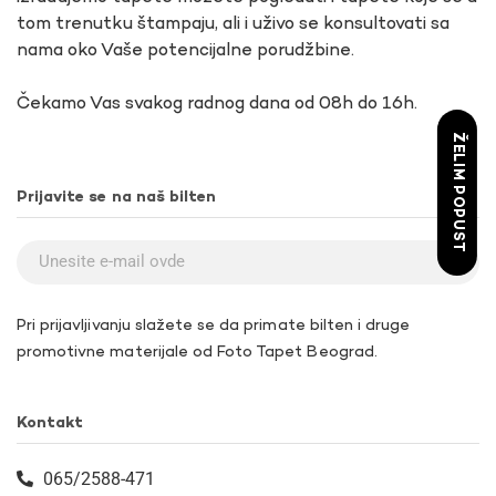
tom trenutku štampaju, ali i uživo se konsultovati sa
nama oko Vaše potencijalne porudžbine.
Čekamo Vas svakog radnog dana od 08h do 16h.
ŽELIM POPUST
Prijavite se na naš bilten
Pri prijavljivanju slažete se da primate bilten i druge
promotivne materijale od Foto Tapet Beograd.
Kontakt
065/2588-471