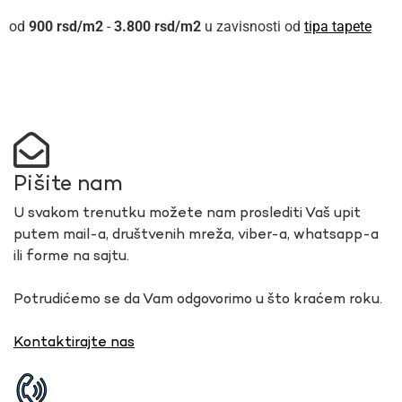
900
rsd
-
3.800
rsd
u zavisnosti od
tipa tapete
Pišite nam
U svakom trenutku možete nam proslediti Vaš upit
putem mail-a, društvenih mreža, viber-a, whatsapp-a
ili forme na sajtu.
Potrudićemo se da Vam odgovorimo u što kraćem roku.
Kontaktirajte nas