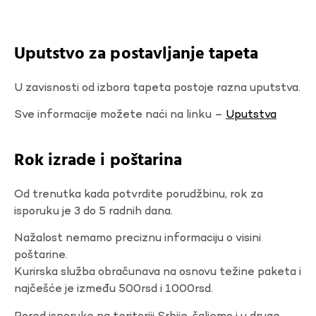
Uputstvo za postavljanje tapeta
U zavisnosti od izbora tapeta postoje razna uputstva.
Sve informacije možete naći na linku –
Uputstva
Rok izrade i poštarina
Od trenutka kada potvrdite porudžbinu, rok za
isporuku je 3 do 5 radnih dana.
Nažalost nemamo preciznu informaciju o visini
poštarine.
Kurirska služba obračunava na osnovu težine paketa i
najčešće je između 500rsd i 1000rsd.