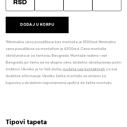
RSD
DODAJ U KORPU
*Minimalna cena porudžbine bez montaže je 2500rsd. Minimalna
cena porudžbine sa montažom je 6200rsd. Cena montaže
obračunata je za teritoriju Beograda. Montaže radimo i van
Beograda, pri čemu se na ukupnu cenu dodatno obračunavaju putni
troškovi. Ukoliko je to Vaš slučaj,
možete nas kontaktirati
za sve
dodatne informacije. Ukoliko želite montažu na stranici za
kupovinu u dodatnim napomenama upišite da želite montažu.
Tipovi tapeta