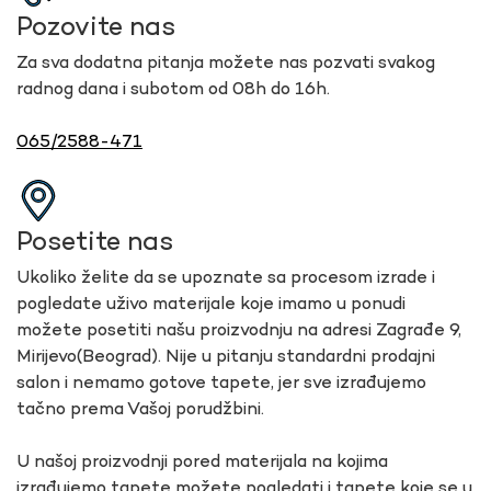
Pozovite nas
Za sva dodatna pitanja možete nas pozvati svakog
radnog dana i subotom od 08h do 16h.
065/2588-471
Posetite nas
Ukoliko želite da se upoznate sa procesom izrade i
pogledate uživo materijale koje imamo u ponudi
možete posetiti našu proizvodnju na adresi Zagrađe 9,
Mirijevo(Beograd). Nije u pitanju standardni prodajni
salon i nemamo gotove tapete, jer sve izrađujemo
tačno prema Vašoj porudžbini.
U našoj proizvodnji pored materijala na kojima
izrađujemo tapete možete pogledati i tapete koje se u