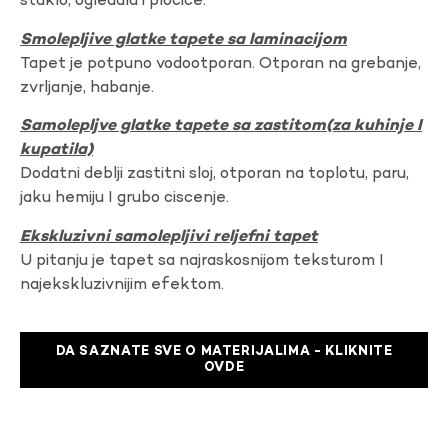
staklo, ogledala i plocice.
Smolepljive glatke tapete sa laminacijom
Tapet je potpuno vodootporan. Otporan na grebanje,
zvrljanje, habanje.
Samolepljve glatke tapete sa zastitom(za kuhinje I
kupatila)
Dodatni deblji zastitni sloj, otporan na toplotu, paru,
jaku hemiju I grubo ciscenje.
Ekskluzivni samolepljivi reljefni tapet
U pitanju je tapet sa najraskosnijom teksturom I
najekskluzivnijim efektom.
DA SAZNATE SVE O MATERIJALIMA - KLIKNITE
OVDE