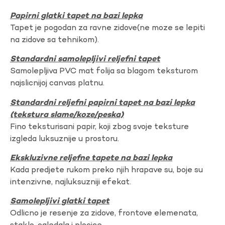
Papirni glatki tapet na bazi lepka
Tapet je pogodan za ravne zidove(ne moze se lepiti
na zidove sa tehnikom).
Standardni samolepljivi reljefni tapet
Samolepljiva PVC mat folija sa blagom teksturom
najslicnijoj canvas platnu.
Standardni reljefni papirni tapet na bazi lepka
(tekstura slame/koze/peska)
Fino teksturisani papir, koji zbog svoje teksture
izgleda luksuznije u prostoru.
Ekskluzivne reljefne tapete na bazi lepka
Kada predjete rukom preko njih hrapave su, boje su
intenzivne, najluksuzniji efekat.
Samolepljivi glatki tapet
Odlicno je resenje za zidove, frontove elemenata,