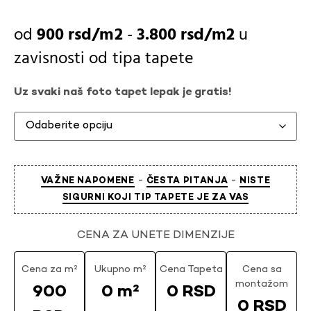
900
rsd
-
3.800
rsd
u
zavisnosti od
tipa tapete
Uz svaki naš foto tapet lepak je gratis!
-
-
VAŽNE NAPOMENE
ČESTA PITANJA
NISTE
SIGURNI KOJI TIP TAPETE JE ZA VAS
CENA ZA UNETE DIMENZIJE
Cena za m²
Ukupno m²
Cena Tapeta
Cena sa
montažom
900
0 m²
0 RSD
0 RSD