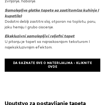
zvrljanje, habanje.
Samolepljve glatke tapete sa zastitom(za kuhinje I
kupatila)
Dodatni deblji zastitni sloj, otporan na toplotu, paru,
jaku hemiju I grubo ciscenje.
Ekskluzivni samolepljivi reljefni tapet
U pitanju je tapet sa najraskosnijom teksturom I
najekskluzivnijim efektom.
DA SAZNATE SVE O MATERIJALIMA - KLIKNITE
OVDE
Uputstvo za postavljanje tapeta