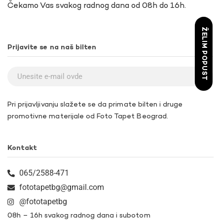
Čekamo Vas svakog radnog dana od 08h do 16h.
ŽELIM POPUST
Prijavite se na naš bilten
Pri prijavljivanju slažete se da primate bilten i druge
promotivne materijale od Foto Tapet Beograd.
Kontakt
065/2588-471
fototapetbg@gmail.com
@fototapetbg
08h – 16h svakog radnog dana i subotom