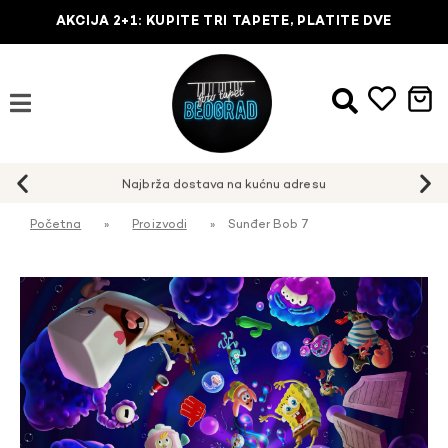
AKCIJA 2+1: KUPITE TRI TAPETE, PLATITE DVE
Najbrža dostava na kućnu adresu
Početna
»
Proizvodi
»
Sunđer Bob 7