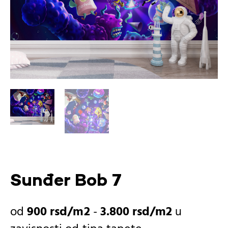
Sunđer Bob 7
900
rsd
-
3.800
rsd
u