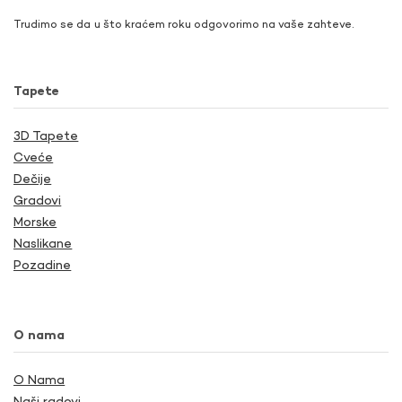
Trudimo se da u što kraćem roku odgovorimo na vaše zahteve.
Tapete
3D Tapete
Cveće
Dečije
Gradovi
Morske
Naslikane
Pozadine
O nama
O Nama