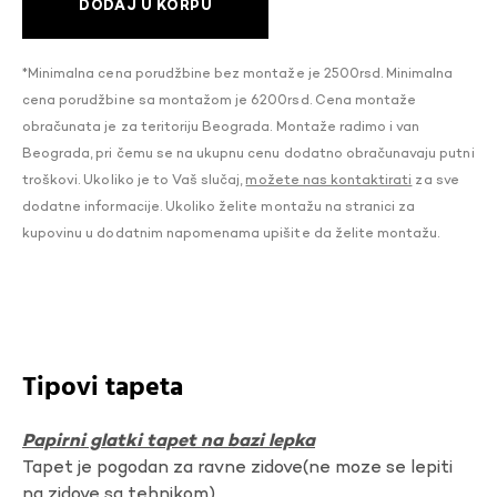
DODAJ U KORPU
*Minimalna cena porudžbine bez montaže je 2500rsd. Minimalna
cena porudžbine sa montažom je 6200rsd. Cena montaže
obračunata je za teritoriju Beograda. Montaže radimo i van
Beograda, pri čemu se na ukupnu cenu dodatno obračunavaju putni
troškovi. Ukoliko je to Vaš slučaj,
možete nas kontaktirati
za sve
dodatne informacije. Ukoliko želite montažu na stranici za
kupovinu u dodatnim napomenama upišite da želite montažu.
Tipovi tapeta
Papirni glatki tapet na bazi lepka
Tapet je pogodan za ravne zidove(ne moze se lepiti
na zidove sa tehnikom).