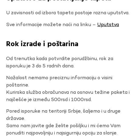
U zavisnosti od izbora tapeta postoje razna uputstva.
Sve informacije možete naći na linku –
Uputstva
Rok izrade i poštarina
Od trenutka kada potvrdite porudžbinu, rok za
isporuku je 3 do 5 radnih dana.
Nažalost nemamo preciznu informaciju o visini
poštarine.
Kurirska služba obračunava na osnovu težine paketa i
najčešće je između 500rsd i 1000rsd.
Pored isporuke na teritoriji Srbije, šaljemo i u druge
državae.
Samo nam javite gde želite pošiljku i mi ćemo Vam
ponuditi najpovoljniju i najsigurniju opciju za slanje.