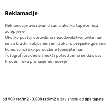
Reklamacije
Reklamacije uvazavamo samo ukoliko tapete nisu
zalepljene.
Ukoliko postoji opravdano nezadovoljstvo, javite nam
se sa kratkim objasnjenjem u okviru prepiske gde smo
komunicirali oko porudzbine (posaljite nam
fotografiju/video snimak) i potrudicemo se da u sto
kracem roku pronadjemo resenje!
900
rsd
-
3.800
rsd
u zavisnosti od
tipa tapete