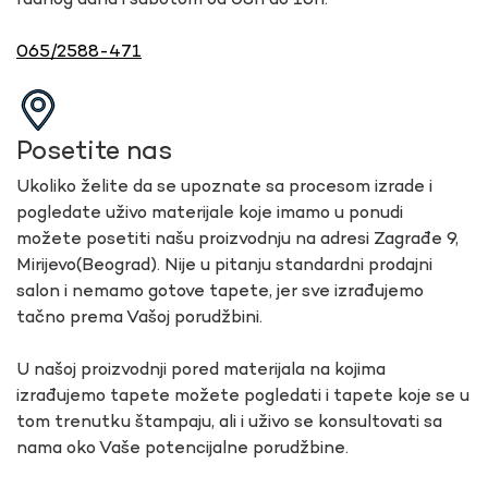
radnog dana i subotom od 08h do 16h.
065/2588-471
Posetite nas
Ukoliko želite da se upoznate sa procesom izrade i
pogledate uživo materijale koje imamo u ponudi
možete posetiti našu proizvodnju na adresi Zagrađe 9,
Mirijevo(Beograd). Nije u pitanju standardni prodajni
salon i nemamo gotove tapete, jer sve izrađujemo
tačno prema Vašoj porudžbini.
U našoj proizvodnji pored materijala na kojima
izrađujemo tapete možete pogledati i tapete koje se u
tom trenutku štampaju, ali i uživo se konsultovati sa
nama oko Vaše potencijalne porudžbine.