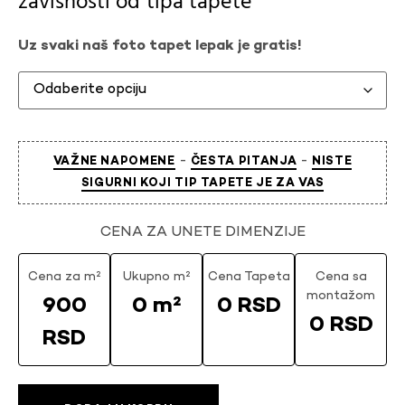
zavisnosti od
tipa tapete
Uz svaki naš foto tapet lepak je gratis!
-
-
VAŽNE NAPOMENE
ČESTA PITANJA
NISTE
SIGURNI KOJI TIP TAPETE JE ZA VAS
CENA ZA UNETE DIMENZIJE
Cena za m²
Ukupno m²
Cena Tapeta
Cena sa
montažom
900
0 m²
0 RSD
0 RSD
RSD