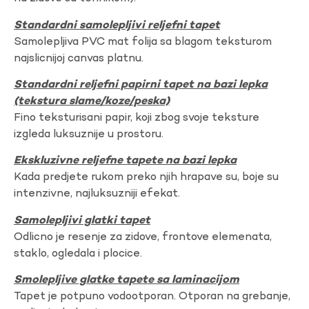
Standardni samolepljivi reljefni tapet
Samolepljiva PVC mat folija sa blagom teksturom
najslicnijoj canvas platnu.
Standardni reljefni papirni tapet na bazi lepka
(tekstura slame/koze/peska)
Fino teksturisani papir, koji zbog svoje teksture
izgleda luksuznije u prostoru.
Ekskluzivne reljefne tapete na bazi lepka
Kada predjete rukom preko njih hrapave su, boje su
intenzivne, najluksuzniji efekat.
Samolepljivi glatki tapet
Odlicno je resenje za zidove, frontove elemenata,
staklo, ogledala i plocice.
Smolepljive glatke tapete sa laminacijom
Tapet je potpuno vodootporan. Otporan na grebanje,