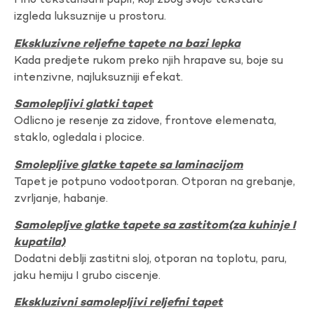
Fino teksturisani papir, koji zbog svoje teksture
izgleda luksuznije u prostoru.
Ekskluzivne reljefne tapete na bazi lepka
Kada predjete rukom preko njih hrapave su, boje su
intenzivne, najluksuzniji efekat.
Samolepljivi glatki tapet
Odlicno je resenje za zidove, frontove elemenata,
staklo, ogledala i plocice.
Smolepljive glatke tapete sa laminacijom
Tapet je potpuno vodootporan. Otporan na grebanje,
zvrljanje, habanje.
Samolepljve glatke tapete sa zastitom(za kuhinje I
kupatila)
Dodatni deblji zastitni sloj, otporan na toplotu, paru,
jaku hemiju I grubo ciscenje.
Ekskluzivni samolepljivi reljefni tapet