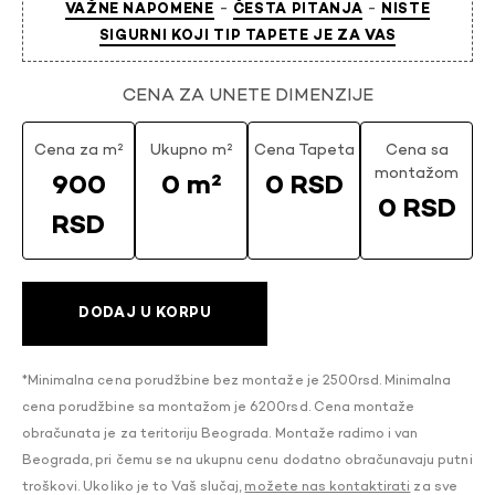
-
-
VAŽNE NAPOMENE
ČESTA PITANJA
NISTE
SIGURNI KOJI TIP TAPETE JE ZA VAS
CENA ZA UNETE DIMENZIJE
Cena za m²
Ukupno m²
Cena Tapeta
Cena sa
montažom
900
0 m²
0 RSD
0 RSD
RSD
DODAJ U KORPU
*Minimalna cena porudžbine bez montaže je 2500rsd. Minimalna
cena porudžbine sa montažom je 6200rsd. Cena montaže
obračunata je za teritoriju Beograda. Montaže radimo i van
Beograda, pri čemu se na ukupnu cenu dodatno obračunavaju putni
troškovi. Ukoliko je to Vaš slučaj,
možete nas kontaktirati
za sve