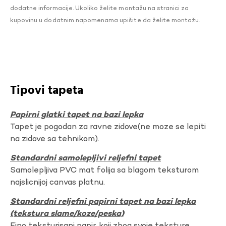
dodatne informacije. Ukoliko želite montažu na stranici za
kupovinu u dodatnim napomenama upišite da želite montažu.
Tipovi tapeta
Papirni glatki tapet na bazi lepka
Tapet je pogodan za ravne zidove(ne moze se lepiti
na zidove sa tehnikom).
Standardni samolepljivi reljefni tapet
Samolepljiva PVC mat folija sa blagom teksturom
najslicnijoj canvas platnu.
Standardni reljefni papirni tapet na bazi lepka
(tekstura slame/koze/peska)