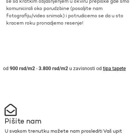
se sa kratkim objasnjenjem u okviru prepiske gde smo
komunicirali oko porudzbine (posaljite nam
fotografiju/video snimak) i potrudicemo se da u sto
kracem roku pronadjemo resenje!
900
rsd
-
3.800
rsd
u zavisnosti od
tipa tapete
Pišite nam
U svakom trenutku možete nam proslediti Vaš upit