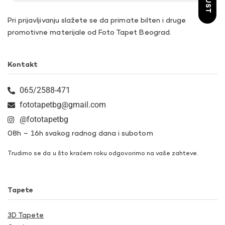
Pri prijavljivanju slažete se da primate bilten i druge
promotivne materijale od Foto Tapet Beograd.
Kontakt
065/2588-471
fototapetbg@gmail.com
@fototapetbg
08h – 16h svakog radnog dana i subotom
Trudimo se da u što kraćem roku odgovorimo na vaše zahteve.
Tapete
3D Tapete