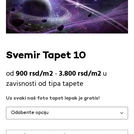
Svemir Tapet 10
900
rsd
-
3.800
rsd
u
zavisnosti od
tipa tapete
Uz svaki naš foto tapet lepak je gratis!