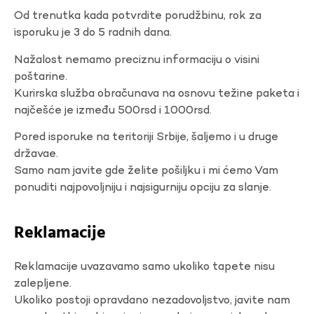
Od trenutka kada potvrdite porudžbinu, rok za
isporuku je 3 do 5 radnih dana.
Nažalost nemamo preciznu informaciju o visini
poštarine.
Kurirska služba obračunava na osnovu težine paketa i
najčešće je između 500rsd i 1000rsd.
Pored isporuke na teritoriji Srbije, šaljemo i u druge
državae.
Samo nam javite gde želite pošiljku i mi ćemo Vam
ponuditi najpovoljniju i najsigurniju opciju za slanje.
Reklamacije
Reklamacije uvazavamo samo ukoliko tapete nisu
zalepljene.
Ukoliko postoji opravdano nezadovoljstvo, javite nam