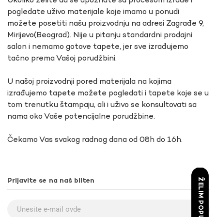
Ukoliko želite da se upoznate sa procesom izrade i
pogledate uživo materijale koje imamo u ponudi
možete posetiti našu proizvodnju na adresi Zagrađe 9,
Mirijevo(Beograd). Nije u pitanju standardni prodajni
salon i nemamo gotove tapete, jer sve izrađujemo
tačno prema Vašoj porudžbini.
U našoj proizvodnji pored materijala na kojima
izrađujemo tapete možete pogledati i tapete koje se u
tom trenutku štampaju, ali i uživo se konsultovati sa
nama oko Vaše potencijalne porudžbine.
Čekamo Vas svakog radnog dana od 08h do 16h.
ŽELIM POPUST
Prijavite se na naš bilten