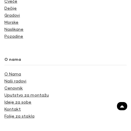
Cveće
Dečije
Gradovi
Morske
Naslikane
Pozadine
O nama
O Nama
Naši radovi
Cenovnik
Uputstvo za montažu
Ideje za sobe
Kontakt
Folije za stakla