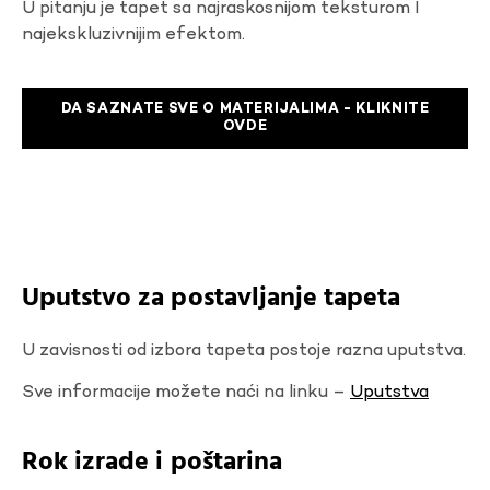
U pitanju je tapet sa najraskosnijom teksturom I
najekskluzivnijim efektom.
DA SAZNATE SVE O MATERIJALIMA - KLIKNITE
OVDE
Uputstvo za postavljanje tapeta
U zavisnosti od izbora tapeta postoje razna uputstva.
Sve informacije možete naći na linku –
Uputstva
Rok izrade i poštarina