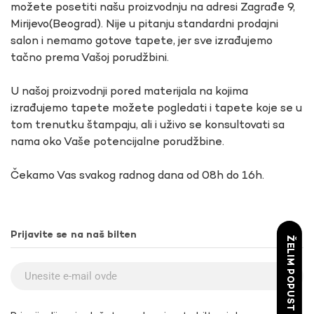
možete posetiti našu proizvodnju na adresi Zagrađe 9,
Mirijevo(Beograd). Nije u pitanju standardni prodajni
salon i nemamo gotove tapete, jer sve izrađujemo
tačno prema Vašoj porudžbini.
U našoj proizvodnji pored materijala na kojima
izrađujemo tapete možete pogledati i tapete koje se u
tom trenutku štampaju, ali i uživo se konsultovati sa
nama oko Vaše potencijalne porudžbine.
Čekamo Vas svakog radnog dana od 08h do 16h.
Prijavite se na naš bilten
ŽELIM POPUST