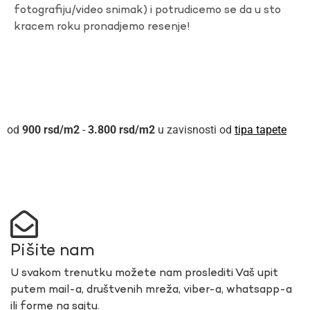
fotografiju/video snimak) i potrudicemo se da u sto
kracem roku pronadjemo resenje!
900
rsd
-
3.800
rsd
u zavisnosti od
tipa tapete
Pišite nam
U svakom trenutku možete nam proslediti Vaš upit
putem mail-a, društvenih mreža, viber-a, whatsapp-a
ili forme na sajtu.