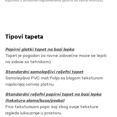
kupovinu u dodatnim napomenama upišite da želite montažu.
Tipovi tapeta
Papirni glatki tapet na bazi lepka
Tapet je pogodan za ravne zidove(ne moze se lepiti
na zidove sa tehnikom).
Standardni samolepljivi reljefni tapet
Samolepljiva PVC mat folija sa blagom teksturom
najslicnijoj canvas platnu.
Standardni reljefni papirni tapet na bazi lepka
(tekstura slame/koze/peska)
Fino teksturisani papir, koji zbog svoje teksture
izgleda luksuznije u prostoru.