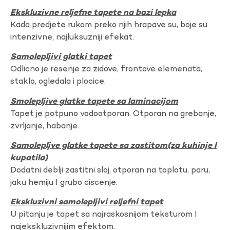
Ekskluzivne reljefne tapete na bazi lepka
Kada predjete rukom preko njih hrapave su, boje su
intenzivne, najluksuzniji efekat.
Samolepljivi glatki tapet
Odlicno je resenje za zidove, frontove elemenata,
staklo, ogledala i plocice.
Smolepljive glatke tapete sa laminacijom
Tapet je potpuno vodootporan. Otporan na grebanje,
zvrljanje, habanje.
Samolepljve glatke tapete sa zastitom(za kuhinje I
kupatila)
Dodatni deblji zastitni sloj, otporan na toplotu, paru,
jaku hemiju I grubo ciscenje.
Ekskluzivni samolepljivi reljefni tapet
U pitanju je tapet sa najraskosnijom teksturom I
najekskluzivnijim efektom.