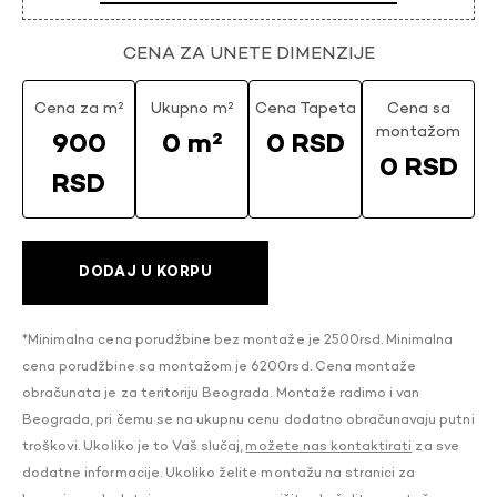
CENA ZA UNETE DIMENZIJE
Cena za m²
Ukupno m²
Cena Tapeta
Cena sa
montažom
900
0 m²
0 RSD
0 RSD
RSD
DODAJ U KORPU
*Minimalna cena porudžbine bez montaže je 2500rsd. Minimalna
cena porudžbine sa montažom je 6200rsd. Cena montaže
obračunata je za teritoriju Beograda. Montaže radimo i van
Beograda, pri čemu se na ukupnu cenu dodatno obračunavaju putni
troškovi. Ukoliko je to Vaš slučaj,
možete nas kontaktirati
za sve
dodatne informacije. Ukoliko želite montažu na stranici za