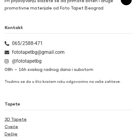
Pri prijavljivanju slažete se da primate bilten i druge
promotivne materijale od Foto Tapet Beograd.
Kontakt
065/2588-471
fototapetbg@gmail.com
@fototapetbg
08h – 16h svakog radnog dana i subotom
Trudimo se da u što kraćem roku odgovorimo na vaše zahteve.
Tapete
3D Tapete
Cveće
Dečije