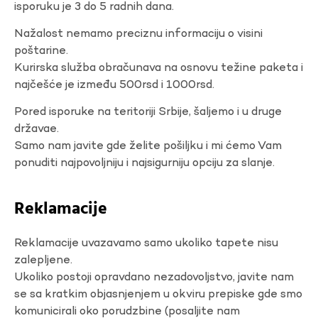
isporuku je 3 do 5 radnih dana.
Nažalost nemamo preciznu informaciju o visini
poštarine.
Kurirska služba obračunava na osnovu težine paketa i
najčešće je između 500rsd i 1000rsd.
Pored isporuke na teritoriji Srbije, šaljemo i u druge
državae.
Samo nam javite gde želite pošiljku i mi ćemo Vam
ponuditi najpovoljniju i najsigurniju opciju za slanje.
Reklamacije
Reklamacije uvazavamo samo ukoliko tapete nisu
zalepljene.
Ukoliko postoji opravdano nezadovoljstvo, javite nam
se sa kratkim objasnjenjem u okviru prepiske gde smo
komunicirali oko porudzbine (posaljite nam