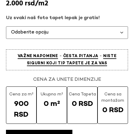
2.000
rsd
Uz svaki naš foto tapet lepak je gratis!
-
-
VAŽNE NAPOMENE
ČESTA PITANJA
NISTE
SIGURNI KOJI TIP TAPETE JE ZA VAS
CENA ZA UNETE DIMENZIJE
Cena za m²
Ukupno m²
Cena Tapeta
Cena sa
montažom
900
0 m²
0 RSD
0 RSD
RSD