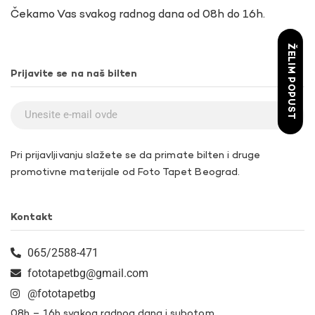
Čekamo Vas svakog radnog dana od 08h do 16h.
ŽELIM POPUST
Prijavite se na naš bilten
Pri prijavljivanju slažete se da primate bilten i druge
promotivne materijale od Foto Tapet Beograd.
Kontakt
065/2588-471
fototapetbg@gmail.com
@fototapetbg
08h – 16h svakog radnog dana i subotom