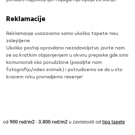
ponuditi najpovoljniju i najsigurniju opciju za slanje.
Reklamacije
Reklamacije uvazavamo samo ukoliko tapete nisu
zalepljene.
Ukoliko postoji opravdano nezadovoljstvo, javite nam
se sa kratkim objasnjenjem u okviru prepiske gde smo
komunicirali oko porudzbine (posaljite nam
fotografiju/video snimak) i potrudicemo se da u sto
kracem roku pronadjemo resenje!
900
rsd
-
3.800
rsd
u zavisnosti od
tipa tapete