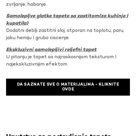
zvrljanje, habanje.
Samolepljve glatke tapete sa zastitom(za kuhinje I
kupatila)
Dodatni deblji zastitni sloj, otporan na toplotu, paru,
jaku hemiju I grubo ciscenje.
Ekskluzivni samolepljivi reljefni tapet
U pitanju je tapet sa najraskosnijom teksturom I
najekskluzivnijim efektom.
DA SAZNATE SVE O MATERIJALIMA - KLIKNITE
OVDE