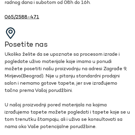
radnog dana i subotom od 08h do 16h.
065/2588-471
Posetite nas
Ukoliko želite da se upoznate sa procesom izrade i
pogledate uživo materijale koje imamo u ponudi
možete posetiti našu proizvodnju na adresi Zagrađe 9,
Mirijevo(Beograd). Nije u pitanju standardni prodajni
salon i nemamo gotove tapete, jer sve izrađujemo
tačno prema Vašoj porudžbini.
U našoj proizvodnji pored materijala na kojima
izrađujemo tapete možete pogledati i tapete koje se u
tom trenutku štampaju, ali i uživo se konsultovati sa
nama oko Vaše potencijalne porudžbine.