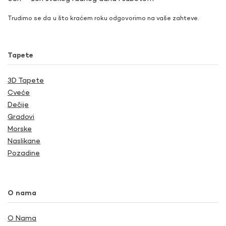
Trudimo se da u što kraćem roku odgovorimo na vaše zahteve.
Tapete
3D Tapete
Cveće
Dečije
Gradovi
Morske
Naslikane
Pozadine
O nama
O Nama