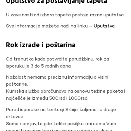
Uputstvo za postavljanje tapeta
U zavisnosti od izbora tapeta postoje razna uputstva.
Sve informacije možete naći na linku –
Uputstva
Rok izrade i poštarina
Od trenutka kada potvrdite porudžbinu, rok za
isporuku je 3 do 5 radnih dana.
Nažalost nemamo preciznu informaciju o visini
poštarine.
Kurirska služba obračunava na osnovu težine paketa i
najčešće je između 500rsd i 1000rsd.
Pored isporuke na teritoriji Srbije, šaljemo i u druge
državae.
Samo nam javite gde želite pošiljku i mi ćemo Vam