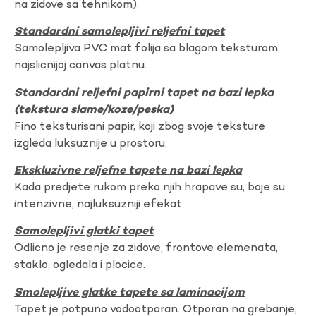
na zidove sa tehnikom).
Standardni samolepljivi reljefni tapet
Samolepljiva PVC mat folija sa blagom teksturom
najslicnijoj canvas platnu.
Standardni reljefni papirni tapet na bazi lepka
(tekstura slame/koze/peska)
Fino teksturisani papir, koji zbog svoje teksture
izgleda luksuznije u prostoru.
Ekskluzivne reljefne tapete na bazi lepka
Kada predjete rukom preko njih hrapave su, boje su
intenzivne, najluksuzniji efekat.
Samolepljivi glatki tapet
Odlicno je resenje za zidove, frontove elemenata,
staklo, ogledala i plocice.
Smolepljive glatke tapete sa laminacijom
Tapet je potpuno vodootporan. Otporan na grebanje,