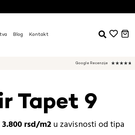
tva
Blog
Kontakt
★
★
★
★
★
Google Recenzije
r Tapet 9
-
3.800
rsd
u zavisnosti od
tipa