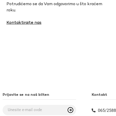
Potrudićemo se da Vam odgovorimo u što kraćem
roku.
Kontaktirajte nas
Prijavite se na naš bilten
Kontakt
065/2588