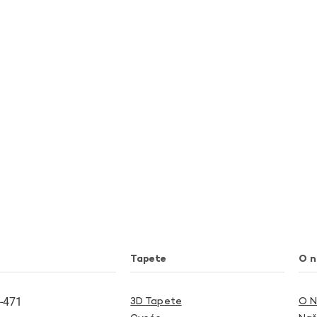
Tapete
O 
-471
3D Tapete
O 