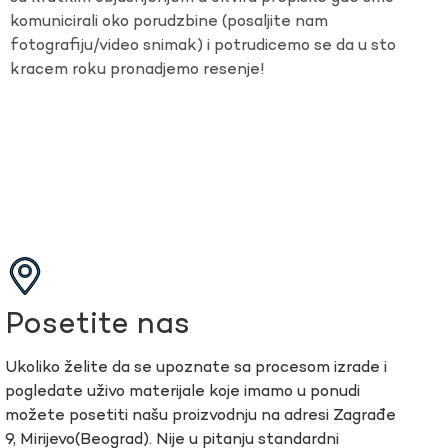
komunicirali oko porudzbine (posaljite nam
fotografiju/video snimak) i potrudicemo se da u sto
kracem roku pronadjemo resenje!
Posetite nas
Ukoliko želite da se upoznate sa procesom izrade i
pogledate uživo materijale koje imamo u ponudi
možete posetiti našu proizvodnju na adresi Zagrađe
9, Mirijevo(Beograd). Nije u pitanju standardni