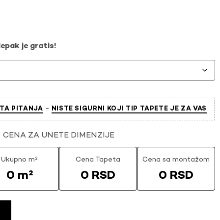
epak je gratis!
-
TA PITANJA
NISTE SIGURNI KOJI TIP TAPETE JE ZA VAS
CENA ZA UNETE DIMENZIJE
Ukupno m²
Cena Tapeta
Cena sa montažom
0 m²
0 RSD
0 RSD