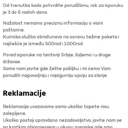
Od trenutka kada potvrdite porudžbinu, rok za isporuku
je 3 do 5 radnih dana.
Nažalost nemamo preciznu informaciju o visini
poštarine.
Kurirska služba obračunava na osnovu težine paketa i
najčešće je između 500rsd i 1000rsd.
Pored isporuke na teritoriji Srbije, šaljemo i u druge
državae.
Samo nam javite gde želite pošiljku i mi ćemo Vam
ponuditi najpovoljniju i najsigurniju opciju za slanje.
Reklamacije
Reklamacije uvazavamo samo ukoliko tapete nisu
zalepljene.
Ukoliko postoji opravdano nezadovoljstvo, javite nam se
sa kratkim objasnjenjem u okviru prepiske gde smo