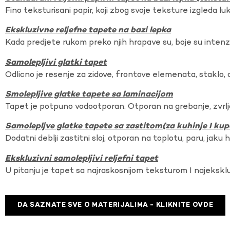
Fino teksturisani papir, koji zbog svoje teksture izgleda lu
Ekskluzivne reljefne tapete na bazi lepka
Kada predjete rukom preko njih hrapave su, boje su intenzi
Samolepljivi glatki tapet
Odlicno je resenje za zidove, frontove elemenata, staklo, o
Smolepljive glatke tapete sa laminacijom
Tapet je potpuno vodootporan. Otporan na grebanje, zvrlj
Samolepljve glatke tapete sa zastitom(za kuhinje I kup
Dodatni deblji zastitni sloj, otporan na toplotu, paru, jaku 
Ekskluzivni samolepljivi reljefni tapet
U pitanju je tapet sa najraskosnijom teksturom I najekskl
DA SAZNATE SVE O MATERIJALIMA - KLIKNITE OVDE