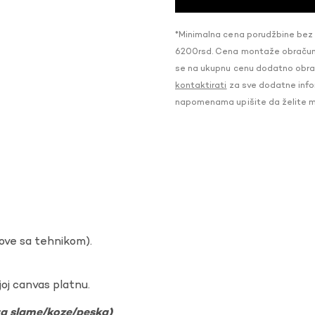
*Minimalna cena porudžbine bez
6200rsd. Cena montaže obračunat
se na ukupnu cenu dodatno obraču
kontaktirati
za sve dodatne infor
napomenama upišite da želite 
dove sa tehnikom).
oj canvas platnu.
ura slame/koze/peska)