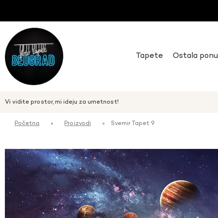
Tapete
Ostala pon
Vi vidite prostor, mi ideju za umetnost!
Početna
»
Proizvodi
»
Svemir Tapet 9