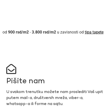
900
rsd
-
3.800
rsd
u zavisnosti od
tipa tapete
Pišite nam
U svakom trenutku možete nam proslediti Vaš upit
putem mail-a, društvenih mreža, viber-a,
whatsapp-a ili forme na sajtu.