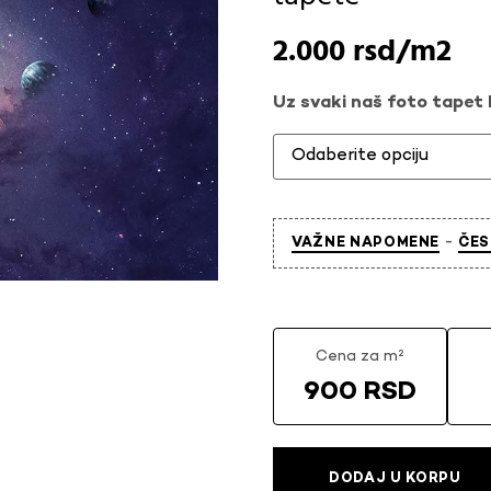
2.000
rsd
Uz svaki naš foto tapet l
-
VAŽNE NAPOMENE
ČES
Cena za m²
900 RSD
DODAJ U KORPU