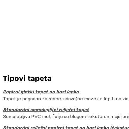
Tipovi tapeta
Papirni glatki tapet na bazi lepka
Tapet je pogodan za ravne zidove(ne moze se lepiti na zi
Standardni samolepljivi reljefni tapet
Samolepljiva PVC mat folija sa blagom teksturom najslicnij
Standardni reljefni papirni tapet na bazi lepka (tekst