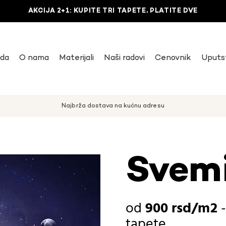
AKCIJA 2+1: KUPITE TRI TAPETE, PLATITE DVE
uda
O nama
Materijali
Naši radovi
Cenovnik
Uputs
Najbrža dostava na kućnu adresu
Svemi
900
rsd
tapete