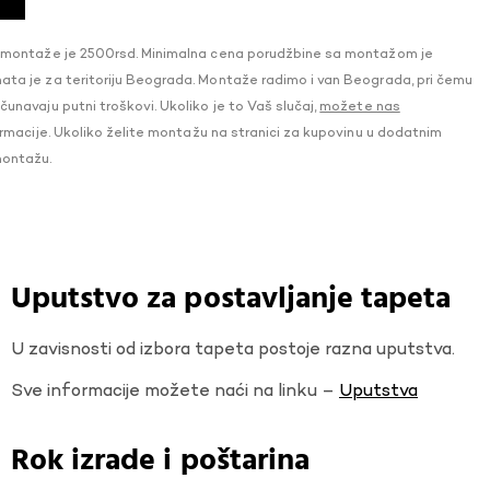
 montaže je 2500rsd. Minimalna cena porudžbine sa montažom je
a je za teritoriju Beograda. Montaže radimo i van Beograda, pri čemu
navaju putni troškovi. Ukoliko je to Vaš slučaj,
možete nas
macije. Ukoliko želite montažu na stranici za kupovinu u dodatnim
montažu.
Uputstvo za postavljanje tapeta
U zavisnosti od izbora tapeta postoje razna uputstva.
Sve informacije možete naći na linku –
Uputstva
Rok izrade i poštarina