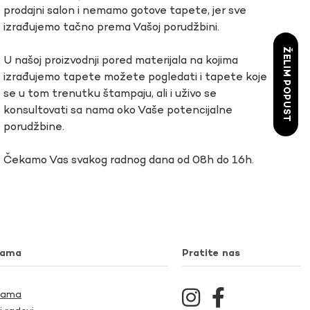
prodajni salon i nemamo gotove tapete, jer sve
izrađujemo tačno prema Vašoj porudžbini.
ŽELIM POPUST
U našoj proizvodnji pored materijala na kojima
izrađujemo tapete možete pogledati i tapete koje
se u tom trenutku štampaju, ali i uživo se
konsultovati sa nama oko Vaše potencijalne
porudžbine.
Čekamo Vas svakog radnog dana od 08h do 16h.
nama
Pratite nas
Nama