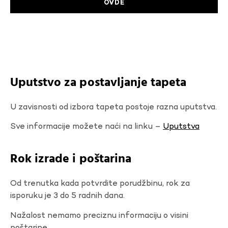
OVDE
Uputstvo za postavljanje tapeta
U zavisnosti od izbora tapeta postoje razna uputstva.
Sve informacije možete naći na linku –
Uputstva
Rok izrade i poštarina
Od trenutka kada potvrdite porudžbinu, rok za
isporuku je 3 do 5 radnih dana.
Nažalost nemamo preciznu informaciju o visini