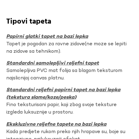
Tipovi tapeta
Papirni glatki tapet na bazi lepka
Tapet je pogodan za ravne zidove(ne moze se lepiti
na zidove sa tehnikom).
Standardni samolepljivi reljefni tapet
Samolepljiva PVC mat folija sa blagom teksturom
najslicnijoj canvas platnu.
Standardni reljefni papirni tapet na bazi lepka
(tekstura slame/koze/peska)
Fino teksturisani papir, koji zbog svoje teksture
izgleda luksuznije u prostoru.
Ekskluzivne reljefne tapete na bazi lepka
Kada predjete rukom preko njih hrapave su, boje su