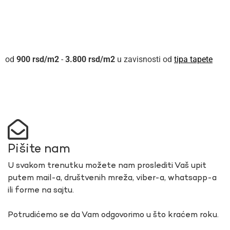
900
rsd
-
3.800
rsd
u zavisnosti od
tipa tapete
Pišite nam
U svakom trenutku možete nam proslediti Vaš upit
putem mail-a, društvenih mreža, viber-a, whatsapp-a
ili forme na sajtu.
Potrudićemo se da Vam odgovorimo u što kraćem roku.