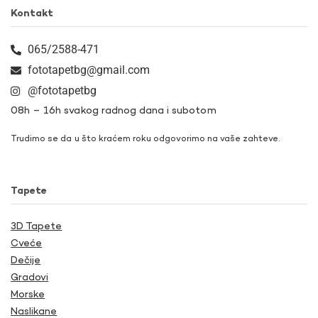
Kontakt
065/2588-471
fototapetbg@gmail.com
@fototapetbg
08h – 16h svakog radnog dana i subotom
Trudimo se da u što kraćem roku odgovorimo na vaše zahteve.
Tapete
3D Tapete
Cveće
Dečije
Gradovi
Morske
Naslikane