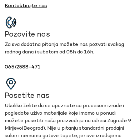
Kontaktirajte nas
Pozovite nas
Za sva dodatna pitanja možete nas pozvati svakog
radnog dana i subotom od 08h do 16h.
065/2588-471
Posetite nas
Ukoliko želite da se upoznate sa procesom izrade i
pogledate uživo materijale koje imamo u ponudi
možete posetiti našu proizvodnju na adresi Zagrađe 9,
Mirijevo(Beograd). Nije u pitanju standardni prodajni
salon i nemamo gotove tapete, jer sve izrađujemo