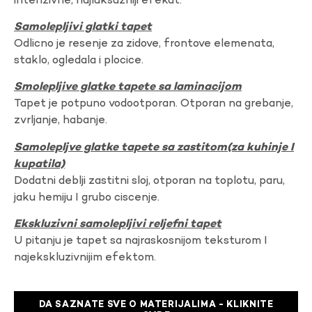
intenzivne, najluksuzniji efekat.
Samolepljivi glatki tapet
Odlicno je resenje za zidove, frontove elemenata,
staklo, ogledala i plocice.
Smolepljive glatke tapete sa laminacijom
Tapet je potpuno vodootporan. Otporan na grebanje,
zvrljanje, habanje.
Samolepljve glatke tapete sa zastitom(za kuhinje I
kupatila)
Dodatni deblji zastitni sloj, otporan na toplotu, paru,
jaku hemiju I grubo ciscenje.
Ekskluzivni samolepljivi reljefni tapet
U pitanju je tapet sa najraskosnijom teksturom I
najekskluzivnijim efektom.
DA SAZNATE SVE O MATERIJALIMA - KLIKNITE