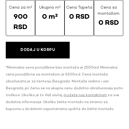
Cena za m²
Ukupno m²
Cena Tapeta
Cena sa
montažom
900
0 m²
0 RSD
0 RSD
RSD
DODAJ U KORPU
*Minimalna cena porudžbine bez montaže je 2500rsd. Minimalna
cena porudžbine sa montažom je 6200rsd. Cena montaže
obračunata je za teritoriju Beograda. Montaže radimo i van
Beograda, pri čemu se na ukupnu cenu dodatno obračunavaju putni
troškovi. Ukoliko je to Vaš slučaj,
možete nas kontaktirati
za sve
dodatne informacije. Ukoliko želite montažu na stranici za
kupovinu u dodatnim napomenama upišite da želite montažu.