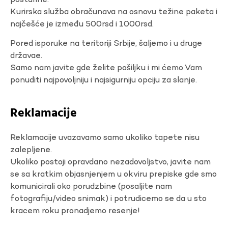
poštarine.
Kurirska služba obračunava na osnovu težine paketa i
najčešće je između 500rsd i 1000rsd.
Pored isporuke na teritoriji Srbije, šaljemo i u druge
državae.
Samo nam javite gde želite pošiljku i mi ćemo Vam
ponuditi najpovoljniju i najsigurniju opciju za slanje.
Reklamacije
Reklamacije uvazavamo samo ukoliko tapete nisu
zalepljene.
Ukoliko postoji opravdano nezadovoljstvo, javite nam
se sa kratkim objasnjenjem u okviru prepiske gde smo
komunicirali oko porudzbine (posaljite nam
fotografiju/video snimak) i potrudicemo se da u sto
kracem roku pronadjemo resenje!