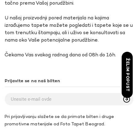
tačno prema Vašoj porudžbini.
U našoj proizvodnji pored materijala na kojima
izrađujemo tapete možete pogledati i tapete koje se u
tom trenutku štampaju, ali i uživo se konsultovati sa
nama oko Vaše potencijalne porudžbine.
Čekamo Vas svakog radnog dana od 08h do 16h.
ŽELIM POPUST
Prijavite se na naš bilten
Pri prijavljivanju slažete se da primate bilten i druge
promotivne materijale od Foto Tapet Beograd.