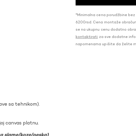
*Minimalna cena porudžbine bez
6200rsd. Cena montaže obračunat
se na ukupnu cenu dodatno obraču
kontaktirati
za sve dodatne infor
napomenama upišite da želite 
dove sa tehnikom).
oj canvas platnu.
ura slame/koze/peska)