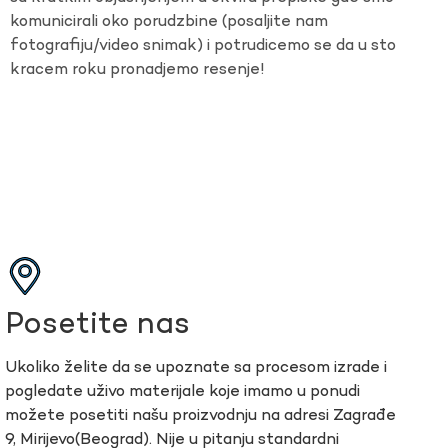
komunicirali oko porudzbine (posaljite nam
fotografiju/video snimak) i potrudicemo se da u sto
kracem roku pronadjemo resenje!
Posetite nas
Ukoliko želite da se upoznate sa procesom izrade i
pogledate uživo materijale koje imamo u ponudi
možete posetiti našu proizvodnju na adresi Zagrađe
9, Mirijevo(Beograd). Nije u pitanju standardni