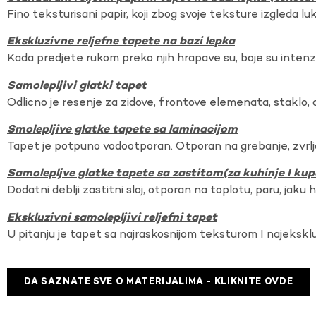
Fino teksturisani papir, koji zbog svoje teksture izgleda lu
Ekskluzivne reljefne tapete na bazi lepka
Kada predjete rukom preko njih hrapave su, boje su intenzi
Samolepljivi glatki tapet
Odlicno je resenje za zidove, frontove elemenata, staklo, o
Smolepljive glatke tapete sa laminacijom
Tapet je potpuno vodootporan. Otporan na grebanje, zvrlj
Samolepljve glatke tapete sa zastitom(za kuhinje I kup
Dodatni deblji zastitni sloj, otporan na toplotu, paru, jaku 
Ekskluzivni samolepljivi reljefni tapet
U pitanju je tapet sa najraskosnijom teksturom I najekskl
DA SAZNATE SVE O MATERIJALIMA - KLIKNITE OVDE