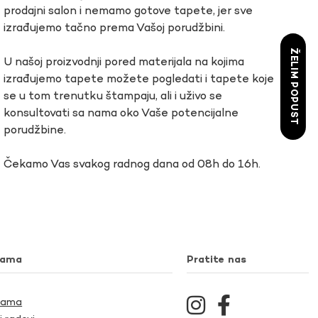
prodajni salon i nemamo gotove tapete, jer sve
izrađujemo tačno prema Vašoj porudžbini.
ŽELIM POPUST
U našoj proizvodnji pored materijala na kojima
izrađujemo tapete možete pogledati i tapete koje
se u tom trenutku štampaju, ali i uživo se
konsultovati sa nama oko Vaše potencijalne
porudžbine.
Čekamo Vas svakog radnog dana od 08h do 16h.
nama
Pratite nas
Nama