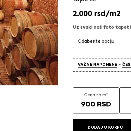
2.000
rsd
Uz svaki naš foto tapet l
-
VAŽNE NAPOMENE
ČES
Cena za m²
900 RSD
DODAJ U KORPU