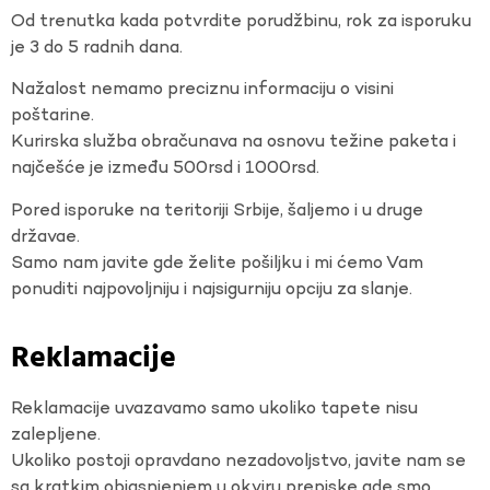
Od trenutka kada potvrdite porudžbinu, rok za isporuku
je 3 do 5 radnih dana.
Nažalost nemamo preciznu informaciju o visini
poštarine.
Kurirska služba obračunava na osnovu težine paketa i
najčešće je između 500rsd i 1000rsd.
Pored isporuke na teritoriji Srbije, šaljemo i u druge
državae.
Samo nam javite gde želite pošiljku i mi ćemo Vam
ponuditi najpovoljniju i najsigurniju opciju za slanje.
Reklamacije
Reklamacije uvazavamo samo ukoliko tapete nisu
zalepljene.
Ukoliko postoji opravdano nezadovoljstvo, javite nam se
sa kratkim objasnjenjem u okviru prepiske gde smo