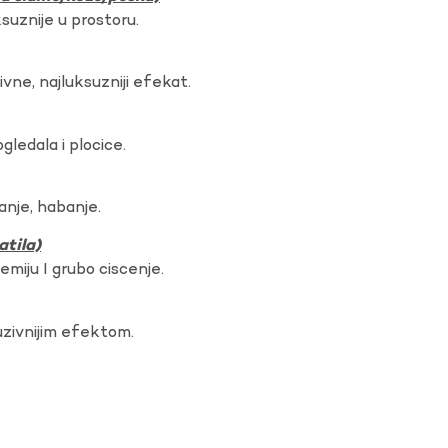
ksuznije u prostoru.
vne, najluksuzniji efekat.
gledala i plocice.
anje, habanje.
atila)
hemiju I grubo ciscenje.
uzivnijim efektom.