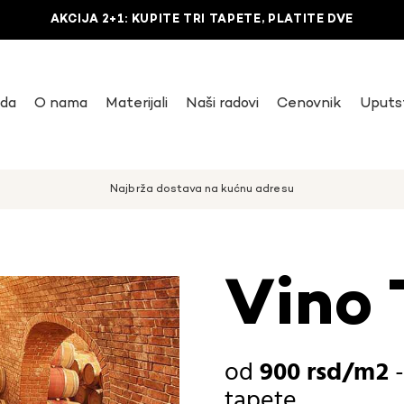
AKCIJA 2+1: KUPITE TRI TAPETE, PLATITE DVE
uda
O nama
Materijali
Naši radovi
Cenovnik
Uputs
Najbrža dostava na kućnu adresu
Vino 
900
rsd
tapete