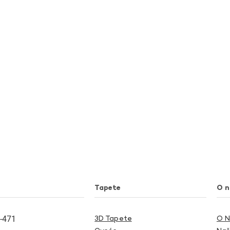
Tapete
O 
-471
3D Tapete
O 