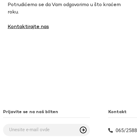
Potrudićemo se da Vam odgovorimo u što kraćem
roku.
Kontaktirajte nas
Prijavite se na naš bilten
Kontakt
065/2588