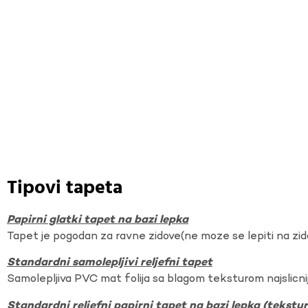
Tipovi tapeta
Papirni glatki tapet na bazi lepka
Tapet je pogodan za ravne zidove(ne moze se lepiti na zi
Standardni samolepljivi reljefni tapet
Samolepljiva PVC mat folija sa blagom teksturom najslicnij
Standardni reljefni papirni tapet na bazi lepka (tekst