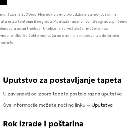
 montaže je 2500rsd. Minimalna cena porudžbine sa montažom je
a je za teritoriju Beograda. Montaže radimo i van Beograda, pri čemu
navaju putni troškovi. Ukoliko je to Vaš slučaj,
možete nas
macije. Ukoliko želite montažu na stranici za kupovinu u dodatnim
montažu.
Uputstvo za postavljanje tapeta
U zavisnosti od izbora tapeta postoje razna uputstva.
Sve informacije možete naći na linku –
Uputstva
Rok izrade i poštarina