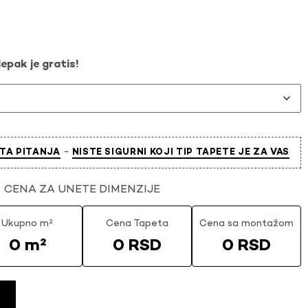
epak je gratis!
-
TA PITANJA
NISTE SIGURNI KOJI TIP TAPETE JE ZA VAS
CENA ZA UNETE DIMENZIJE
Ukupno m²
Cena Tapeta
Cena sa montažom
0 m²
0 RSD
0 RSD