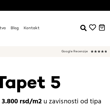
tva
Blog
Kontakt
★
★
★
★
★
Google Recenzije
Tapet 5
-
3.800
rsd
u zavisnosti od
tipa