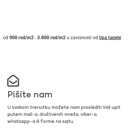
900
rsd
-
3.800
rsd
u zavisnosti od
tipa tapete
Pišite nam
U svakom trenutku možete nam proslediti Vaš upit
putem mail-a, društvenih mreža, viber-a,
whatsapp-a ili forme na sajtu.