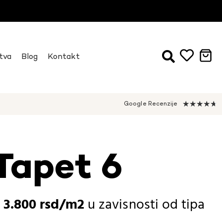
tva
Blog
Kontakt
★
★
★
★
★
Google Recenzije
Tapet 6
-
3.800
rsd
u zavisnosti od
tipa