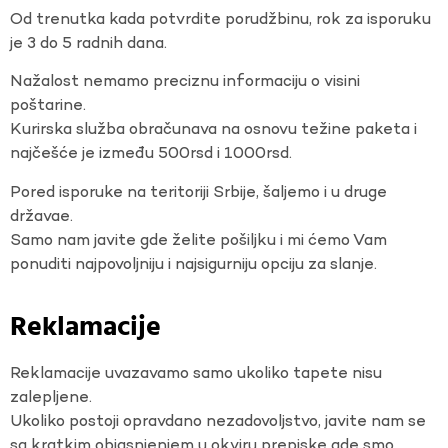
Od trenutka kada potvrdite porudžbinu, rok za isporuku
je 3 do 5 radnih dana.
Nažalost nemamo preciznu informaciju o visini
poštarine.
Kurirska služba obračunava na osnovu težine paketa i
najčešće je između 500rsd i 1000rsd.
Pored isporuke na teritoriji Srbije, šaljemo i u druge
državae.
Samo nam javite gde želite pošiljku i mi ćemo Vam
ponuditi najpovoljniju i najsigurniju opciju za slanje.
Reklamacije
Reklamacije uvazavamo samo ukoliko tapete nisu
zalepljene.
Ukoliko postoji opravdano nezadovoljstvo, javite nam se
sa kratkim objasnjenjem u okviru prepiske gde smo