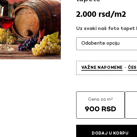
2.000
rsd
Uz svaki naš foto tapet l
-
VAŽNE NAPOMENE
ČES
Cena za m²
900 RSD
DODAJ U KORPU