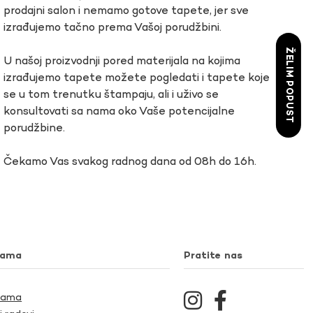
prodajni salon i nemamo gotove tapete, jer sve
izrađujemo tačno prema Vašoj porudžbini.
ŽELIM POPUST
U našoj proizvodnji pored materijala na kojima
izrađujemo tapete možete pogledati i tapete koje
se u tom trenutku štampaju, ali i uživo se
konsultovati sa nama oko Vaše potencijalne
porudžbine.
Čekamo Vas svakog radnog dana od 08h do 16h.
nama
Pratite nas
Nama