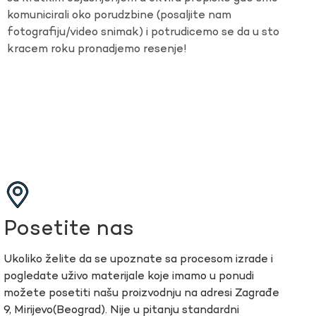
komunicirali oko porudzbine (posaljite nam
fotografiju/video snimak) i potrudicemo se da u sto
kracem roku pronadjemo resenje!
Posetite nas
Ukoliko želite da se upoznate sa procesom izrade i
pogledate uživo materijale koje imamo u ponudi
možete posetiti našu proizvodnju na adresi Zagrađe
9, Mirijevo(Beograd). Nije u pitanju standardni