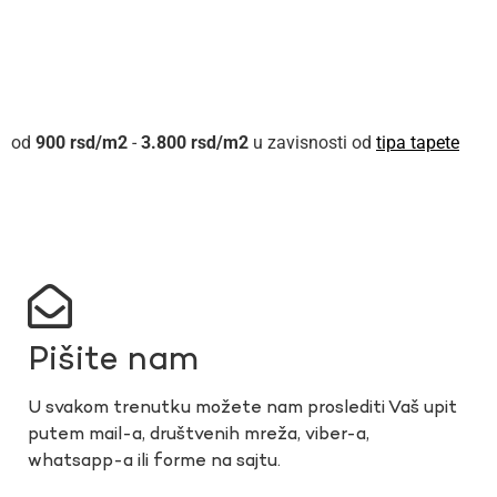
900
rsd
-
3.800
rsd
u zavisnosti od
tipa tapete
Pišite nam
U svakom trenutku možete nam proslediti Vaš upit
putem mail-a, društvenih mreža, viber-a,
whatsapp-a ili forme na sajtu.