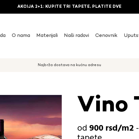
AKCIJA 2+1: KUPITE TRI TAPETE, PLATITE DVE
uda
O nama
Materijali
Naši radovi
Cenovnik
Uputs
Najbrža dostava na kućnu adresu
Vino 
900
rsd
tapete