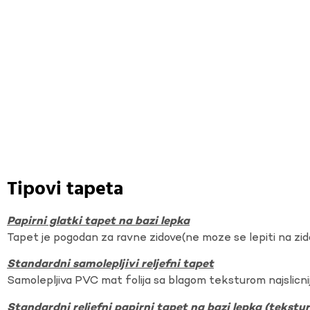
Tipovi tapeta
Papirni glatki tapet na bazi lepka
Tapet je pogodan za ravne zidove(ne moze se lepiti na zi
Standardni samolepljivi reljefni tapet
Samolepljiva PVC mat folija sa blagom teksturom najslicnij
Standardni reljefni papirni tapet na bazi lepka (tekst