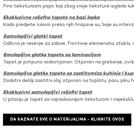
Fino teksturisani papir, koji zbog svoje teksture izgleda lu
Ekskluzivne reljefne tapete na bazi lepka
Kada predjete rukom preko njih hrapave su, boje su intenzi
Samolepljivi glatki tapet
Odlicno je resenje za zidove, frontove elemenata, staklo, o
Smolepljive glatke tapete sa laminacijom
Tapet je potpuno vodootporan. Otporan na grebanje, zvrlj
Samolepljve glatke tapete sa zastitom(za kuhinje I kup
Dodatni deblji zastitni sloj, otporan na toplotu, paru, jaku 
Ekskluzivni samolepljivi reljefni tapet
U pitanju je tapet sa najraskosnijom teksturom I najekskl
DA SAZNATE SVE O MATERIJALIMA - KLIKNITE OVDE