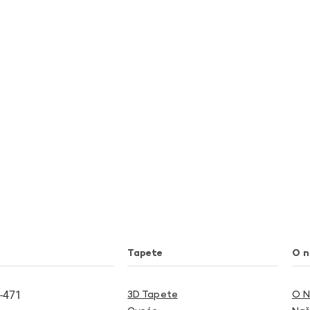
Tapete
O 
-471
3D Tapete
O 