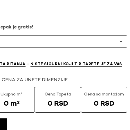
epak je gratis!
-
TA PITANJA
NISTE SIGURNI KOJI TIP TAPETE JE ZA VAS
CENA ZA UNETE DIMENZIJE
Ukupno m²
Cena Tapeta
Cena sa montažom
0 m²
0 RSD
0 RSD