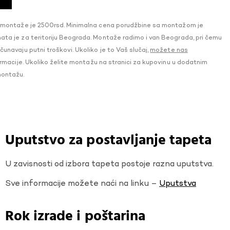
 montaže je 2500rsd. Minimalna cena porudžbine sa montažom je
a je za teritoriju Beograda. Montaže radimo i van Beograda, pri čemu
navaju putni troškovi. Ukoliko je to Vaš slučaj,
možete nas
macije. Ukoliko želite montažu na stranici za kupovinu u dodatnim
montažu.
Uputstvo za postavljanje tapeta
U zavisnosti od izbora tapeta postoje razna uputstva.
Sve informacije možete naći na linku –
Uputstva
Rok izrade i poštarina