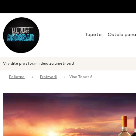
Tapete
Ostala pon
Vi vidite prostor, mi ideju za umetnost!
Početna
»
Proizvodi
»
Vino Tapet 6