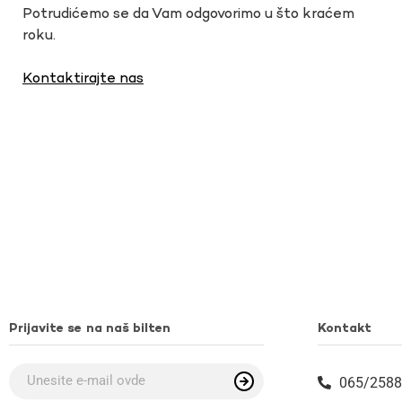
Potrudićemo se da Vam odgovorimo u što kraćem
roku.
Kontaktirajte nas
Prijavite se na naš bilten
Kontakt
065/2588