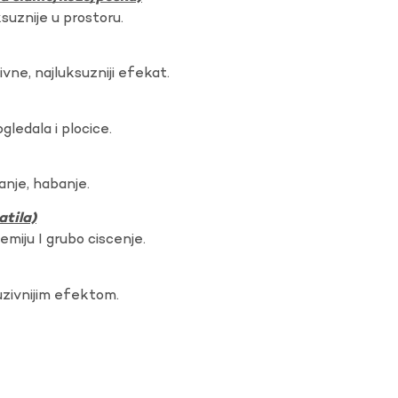
ksuznije u prostoru.
vne, najluksuzniji efekat.
gledala i plocice.
anje, habanje.
atila)
hemiju I grubo ciscenje.
uzivnijim efektom.