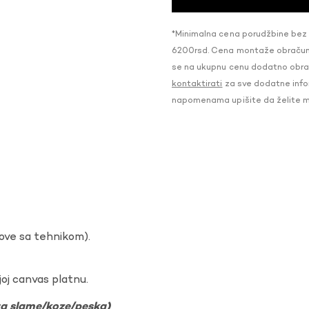
*Minimalna cena porudžbine bez
6200rsd. Cena montaže obračunat
se na ukupnu cenu dodatno obraču
kontaktirati
za sve dodatne infor
napomenama upišite da želite 
dove sa tehnikom).
oj canvas platnu.
ura slame/koze/peska)