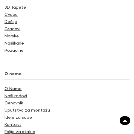
3D Tapete
Cveće
Dečije
Gradovi
Morske
Naslikane
Pozadine
O nama
O Nama
Naši radovi
Cenovnik
Uputstvo za montažu
Ideje za sobe
Kontakt
Folije za stakla