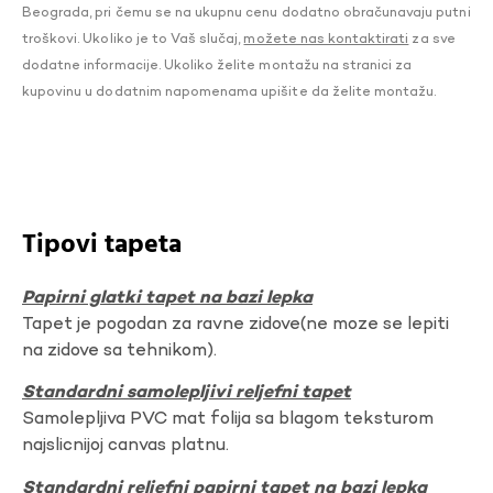
Beograda, pri čemu se na ukupnu cenu dodatno obračunavaju putni
troškovi. Ukoliko je to Vaš slučaj,
možete nas kontaktirati
za sve
dodatne informacije. Ukoliko želite montažu na stranici za
kupovinu u dodatnim napomenama upišite da želite montažu.
Tipovi tapeta
Papirni glatki tapet na bazi lepka
Tapet je pogodan za ravne zidove(ne moze se lepiti
na zidove sa tehnikom).
Standardni samolepljivi reljefni tapet
Samolepljiva PVC mat folija sa blagom teksturom
najslicnijoj canvas platnu.
Standardni reljefni papirni tapet na bazi lepka