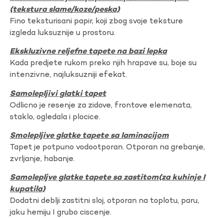
(tekstura slame/koze/peska)
Fino teksturisani papir, koji zbog svoje teksture
izgleda luksuznije u prostoru.
Ekskluzivne reljefne tapete na bazi lepka
Kada predjete rukom preko njih hrapave su, boje su
intenzivne, najluksuzniji efekat.
Samolepljivi glatki tapet
Odlicno je resenje za zidove, frontove elemenata,
staklo, ogledala i plocice.
Smolepljive glatke tapete sa laminacijom
Tapet je potpuno vodootporan. Otporan na grebanje,
zvrljanje, habanje.
Samolepljve glatke tapete sa zastitom(za kuhinje I
kupatila)
Dodatni deblji zastitni sloj, otporan na toplotu, paru,
jaku hemiju I grubo ciscenje.