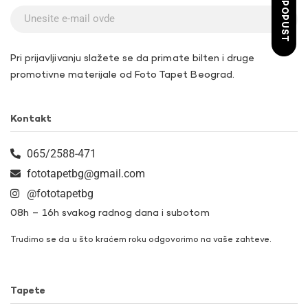
ŽELIM POPUST
Pri prijavljivanju slažete se da primate bilten i druge
promotivne materijale od Foto Tapet Beograd.
Kontakt
065/2588-471
fototapetbg@gmail.com
@fototapetbg
08h – 16h svakog radnog dana i subotom
Trudimo se da u što kraćem roku odgovorimo na vaše zahteve.
Tapete