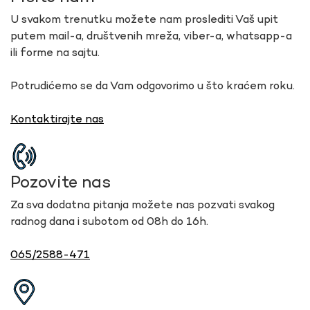
U svakom trenutku možete nam proslediti Vaš upit
putem mail-a, društvenih mreža, viber-a, whatsapp-a
ili forme na sajtu.
Potrudićemo se da Vam odgovorimo u što kraćem roku.
Kontaktirajte nas
Pozovite nas
Za sva dodatna pitanja možete nas pozvati svakog
radnog dana i subotom od 08h do 16h.
065/2588-471