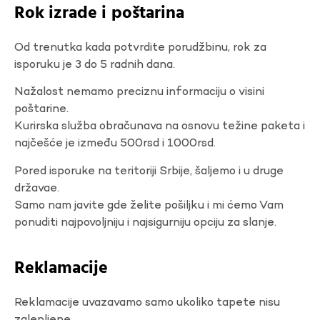
Rok izrade i poštarina
Od trenutka kada potvrdite porudžbinu, rok za
isporuku je 3 do 5 radnih dana.
Nažalost nemamo preciznu informaciju o visini
poštarine.
Kurirska služba obračunava na osnovu težine paketa i
najčešće je između 500rsd i 1000rsd.
Pored isporuke na teritoriji Srbije, šaljemo i u druge
državae.
Samo nam javite gde želite pošiljku i mi ćemo Vam
ponuditi najpovoljniju i najsigurniju opciju za slanje.
Reklamacije
Reklamacije uvazavamo samo ukoliko tapete nisu