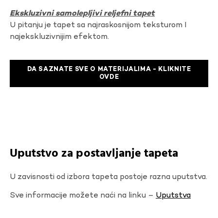
Ekskluzivni samolepljivi reljefni tapet
U pitanju je tapet sa najraskosnijom teksturom I
najekskluzivnijim efektom.
DA SAZNATE SVE O MATERIJALIMA - KLIKNITE
OVDE
Uputstvo za postavljanje tapeta
U zavisnosti od izbora tapeta postoje razna uputstva.
Sve informacije možete naći na linku –
Uputstva