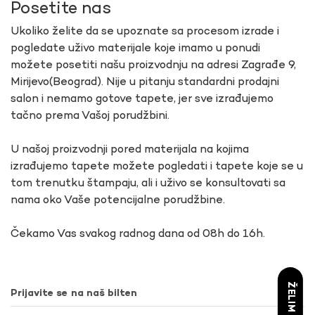
Posetite nas
Ukoliko želite da se upoznate sa procesom izrade i
pogledate uživo materijale koje imamo u ponudi
možete posetiti našu proizvodnju na adresi Zagrađe 9,
Mirijevo(Beograd). Nije u pitanju standardni prodajni
salon i nemamo gotove tapete, jer sve izrađujemo
tačno prema Vašoj porudžbini.
U našoj proizvodnji pored materijala na kojima
izrađujemo tapete možete pogledati i tapete koje se u
tom trenutku štampaju, ali i uživo se konsultovati sa
nama oko Vaše potencijalne porudžbine.
Čekamo Vas svakog radnog dana od 08h do 16h.
Prijavite se na naš bilten