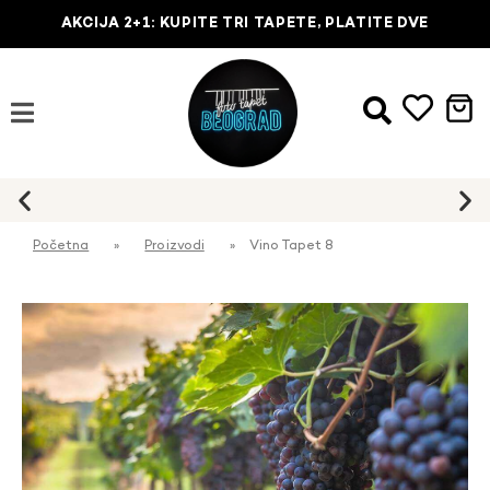
AKCIJA 2+1: KUPITE TRI TAPETE, PLATITE DVE
Početna
»
Proizvodi
»
Vino Tapet 8