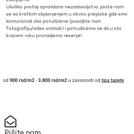
zalepljene.
Ukoliko postoji opravdano nezadovoljstvo, javite nam
se sa kratkim objasnjenjem u okviru prepiske gde smo
komunicirali oko porudzbine (posaljite nam
fotografiju/video snimak) i potrudicemo se da u sto
kracem roku pronadjemo resenje!
900
rsd
-
3.800
rsd
u zavisnosti od
tipa tapete
Pišite nam