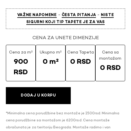
-
-
VAŽNE NAPOMENE
ČESTA PITANJA
NISTE
SIGURNI KOJI TIP TAPETE JE ZA VAS
CENA ZA UNETE DIMENZIJE
Cena za m²
Ukupno m²
Cena Tapeta
Cena sa
montažom
900
0 m²
0 RSD
0 RSD
RSD
DODAJ U KORPU
*Minimalna cena porudžbine bez montaže je 2500rsd. Minimalna
cena porudžbine sa montažom je 6200rsd. Cena montaže
obračunata je za teritoriju Beograda. Montaže radimo i van