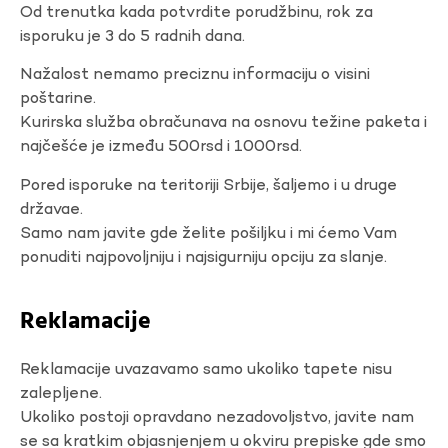
Od trenutka kada potvrdite porudžbinu, rok za
isporuku je 3 do 5 radnih dana.
Nažalost nemamo preciznu informaciju o visini
poštarine.
Kurirska služba obračunava na osnovu težine paketa i
najčešće je između 500rsd i 1000rsd.
Pored isporuke na teritoriji Srbije, šaljemo i u druge
državae.
Samo nam javite gde želite pošiljku i mi ćemo Vam
ponuditi najpovoljniju i najsigurniju opciju za slanje.
Reklamacije
Reklamacije uvazavamo samo ukoliko tapete nisu
zalepljene.
Ukoliko postoji opravdano nezadovoljstvo, javite nam
se sa kratkim objasnjenjem u okviru prepiske gde smo