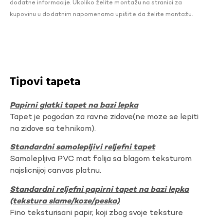
dodatne informacije. Ukoliko želite montažu na stranici za
kupovinu u dodatnim napomenama upišite da želite montažu.
Tipovi tapeta
Papirni glatki tapet na bazi lepka
Tapet je pogodan za ravne zidove(ne moze se lepiti
na zidove sa tehnikom).
Standardni samolepljivi reljefni tapet
Samolepljiva PVC mat folija sa blagom teksturom
najslicnijoj canvas platnu.
Standardni reljefni papirni tapet na bazi lepka
(tekstura slame/koze/peska)
Fino teksturisani papir, koji zbog svoje teksture