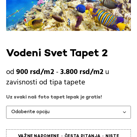
Vodeni Svet Tapet 2
900
rsd
-
3.800
rsd
u
zavisnosti od
tipa tapete
Uz svaki naš foto tapet lepak je gratis!
-
-
VAŽNE NAPOMENE
ČESTA PITANJA
NISTE