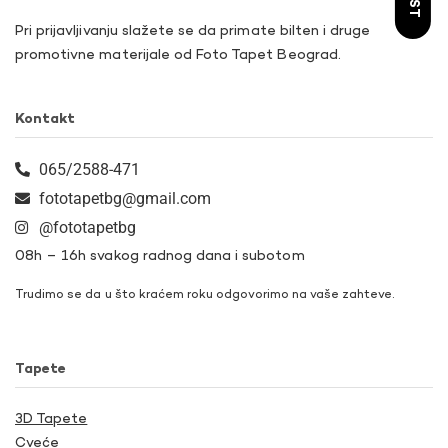
Pri prijavljivanju slažete se da primate bilten i druge
promotivne materijale od Foto Tapet Beograd.
Kontakt
065/2588-471
fototapetbg@gmail.com
@fototapetbg
08h – 16h svakog radnog dana i subotom
Trudimo se da u što kraćem roku odgovorimo na vaše zahteve.
Tapete
3D Tapete
Cveće