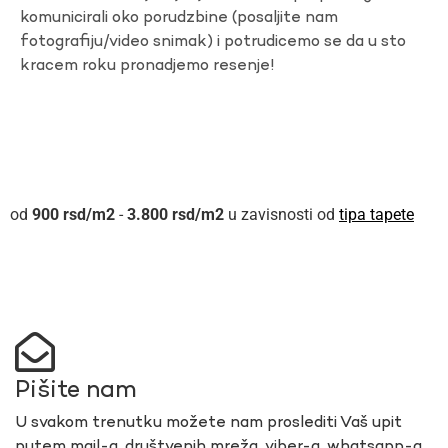
komunicirali oko porudzbine (posaljite nam
fotografiju/video snimak) i potrudicemo se da u sto
kracem roku pronadjemo resenje!
900
rsd
-
3.800
rsd
u zavisnosti od
tipa tapete
Pišite nam
U svakom trenutku možete nam proslediti Vaš upit
putem mail-a, društvenih mreža, viber-a, whatsapp-a