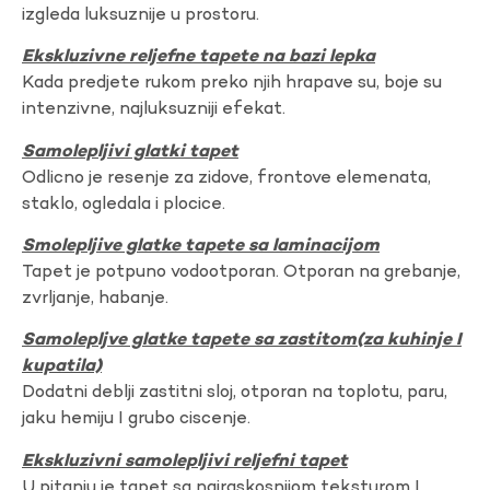
izgleda luksuznije u prostoru.
Ekskluzivne reljefne tapete na bazi lepka
Kada predjete rukom preko njih hrapave su, boje su
intenzivne, najluksuzniji efekat.
Samolepljivi glatki tapet
Odlicno je resenje za zidove, frontove elemenata,
staklo, ogledala i plocice.
Smolepljive glatke tapete sa laminacijom
Tapet je potpuno vodootporan. Otporan na grebanje,
zvrljanje, habanje.
Samolepljve glatke tapete sa zastitom(za kuhinje I
kupatila)
Dodatni deblji zastitni sloj, otporan na toplotu, paru,
jaku hemiju I grubo ciscenje.
Ekskluzivni samolepljivi reljefni tapet
U pitanju je tapet sa najraskosnijom teksturom I