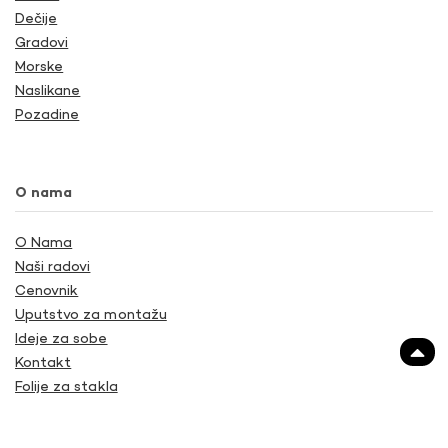
Dečije
Gradovi
Morske
Naslikane
Pozadine
O nama
O Nama
Naši radovi
Cenovnik
Uputstvo za montažu
Ideje za sobe
Kontakt
Folije za stakla