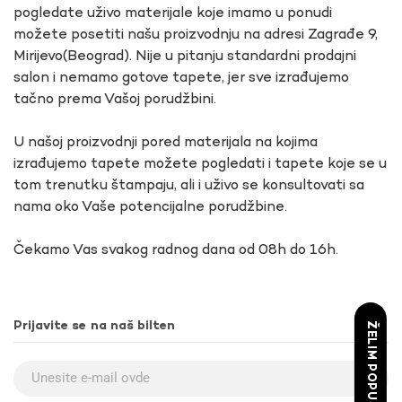
pogledate uživo materijale koje imamo u ponudi
možete posetiti našu proizvodnju na adresi Zagrađe 9,
Mirijevo(Beograd). Nije u pitanju standardni prodajni
salon i nemamo gotove tapete, jer sve izrađujemo
tačno prema Vašoj porudžbini.
U našoj proizvodnji pored materijala na kojima
izrađujemo tapete možete pogledati i tapete koje se u
tom trenutku štampaju, ali i uživo se konsultovati sa
nama oko Vaše potencijalne porudžbine.
Čekamo Vas svakog radnog dana od 08h do 16h.
Prijavite se na naš bilten
ŽELIM POPUST