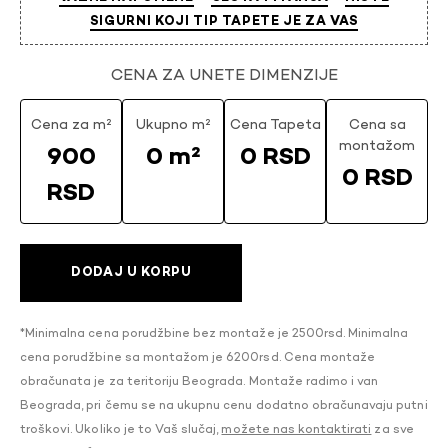
SIGURNI KOJI TIP TAPETE JE ZA VAS
CENA ZA UNETE DIMENZIJE
Cena za m²
Ukupno m²
Cena Tapeta
Cena sa
montažom
900
0 m²
0 RSD
0 RSD
RSD
DODAJ U KORPU
*Minimalna cena porudžbine bez montaže je 2500rsd. Minimalna
cena porudžbine sa montažom je 6200rsd. Cena montaže
obračunata je za teritoriju Beograda. Montaže radimo i van
Beograda, pri čemu se na ukupnu cenu dodatno obračunavaju putni
troškovi. Ukoliko je to Vaš slučaj,
možete nas kontaktirati
za sve