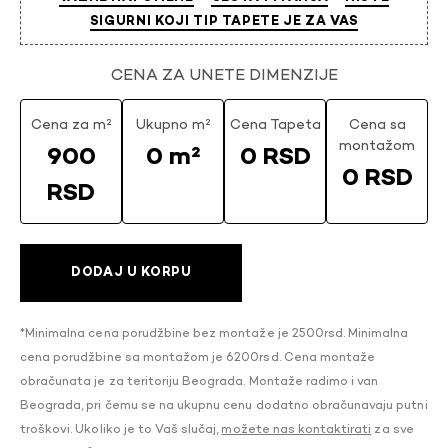
SIGURNI KOJI TIP TAPETE JE ZA VAS
CENA ZA UNETE DIMENZIJE
Cena za m²
Ukupno m²
Cena Tapeta
Cena sa
montažom
900
0 m²
0 RSD
0 RSD
RSD
DODAJ U KORPU
*Minimalna cena porudžbine bez montaže je 2500rsd. Minimalna
cena porudžbine sa montažom je 6200rsd. Cena montaže
obračunata je za teritoriju Beograda. Montaže radimo i van
Beograda, pri čemu se na ukupnu cenu dodatno obračunavaju putni
troškovi. Ukoliko je to Vaš slučaj,
možete nas kontaktirati
za sve