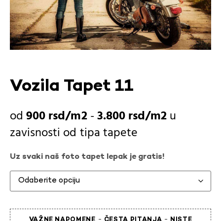
Vozila Tapet 11
900
rsd
-
3.800
rsd
u
zavisnosti od
tipa tapete
Uz svaki naš foto tapet lepak je gratis!
-
-
VAŽNE NAPOMENE
ČESTA PITANJA
NISTE