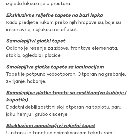
izgleda luksuznije u prostoru.
Ekskluzivne reljefne tapete na bazi lepka
Kada predjete rukom preko njih hrapave su, boje su
intenzivne, najluksuzniji efekat.
Samolepljivi glatki tapet
Odlicno je resenje za zidove, frontove elemenata,
staklo, ogledala i plocice.
Smolepljive glatke tapete sa laminacijom
Tapet je potpuno vodootporan. Otporan na grebanje,
zvrljanje, habanje.
Samolepljve glatke tapete sa zastitom(za kuhinje I
kupatila)
Dodatni deblji zastitni sloj, otporan na toplotu, paru,
jaku hemiju I grubo ciscenje.
Ekskluzivni samolepljivi reljefni tapet
U pitanju je tapet sa najraskosnijom teksturom I