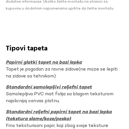
dodatne informacije. Ukoliko želite montažu na stranici za
kupovinu u dodatnim napomenama upišite da želite montažu.
Tipovi tapeta
Papirni glatki tapet na bazi lepka
Tapet je pogodan za ravne zidove(ne moze se lepiti
na zidove sa tehnikom).
Standardni samolepljivi reljefni tapet
Samolepljiva PVC mat folija sa blagom teksturom
najslicnijoj canvas platnu.
Standardni reljefni papirni tapet na bazi lepka
(tekstura slame/koze/peska)
Fino teksturisani papir, koji zbog svoje teksture