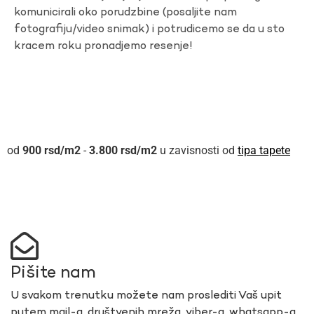
komunicirali oko porudzbine (posaljite nam
fotografiju/video snimak) i potrudicemo se da u sto
kracem roku pronadjemo resenje!
900
rsd
-
3.800
rsd
u zavisnosti od
tipa tapete
Pišite nam
U svakom trenutku možete nam proslediti Vaš upit
putem mail-a, društvenih mreža, viber-a, whatsapp-a