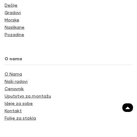
Dečije
Gradovi
Morske
Naslikane
Pozadine
O nama
O Nama
Naši radovi
Cenovnik
Uputstvo za montažu
Ideje za sobe
Kontakt
Folije za stakla