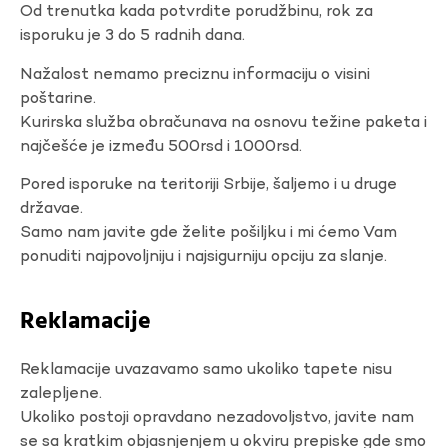
Od trenutka kada potvrdite porudžbinu, rok za
isporuku je 3 do 5 radnih dana.
Nažalost nemamo preciznu informaciju o visini
poštarine.
Kurirska služba obračunava na osnovu težine paketa i
najčešće je između 500rsd i 1000rsd.
Pored isporuke na teritoriji Srbije, šaljemo i u druge
državae.
Samo nam javite gde želite pošiljku i mi ćemo Vam
ponuditi najpovoljniju i najsigurniju opciju za slanje.
Reklamacije
Reklamacije uvazavamo samo ukoliko tapete nisu
zalepljene.
Ukoliko postoji opravdano nezadovoljstvo, javite nam
se sa kratkim objasnjenjem u okviru prepiske gde smo