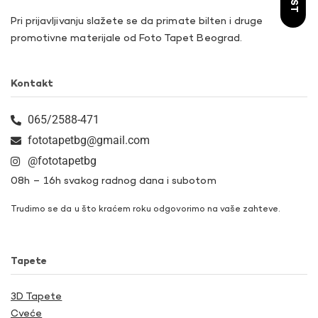
Pri prijavljivanju slažete se da primate bilten i druge
promotivne materijale od Foto Tapet Beograd.
Kontakt
065/2588-471
fototapetbg@gmail.com
@fototapetbg
08h – 16h svakog radnog dana i subotom
Trudimo se da u što kraćem roku odgovorimo na vaše zahteve.
Tapete
3D Tapete
Cveće