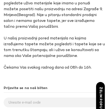
pogledate uživo materijale koje imamo u ponudi
možete posetiti našu proizvodnju na adresi Zagrađe 9,
Mirijevo(Beograd). Nije u pitanju standardni prodajni
salon i nemamo gotove tapete, jer sve izrađujemo
tačno prema Vašoj porudžbini.
U našoj proizvodnji pored materijala na kojima
izrađujemo tapete možete pogledati i tapete koje se u
tom trenutku štampaju, ali i uživo se konsultovati sa
nama oko Vaše potencijalne porudžbine.
Čekamo Vas svakog radnog dana od 08h do 16h.
Prijavite se na naš bilten
ŽELIM POPUST