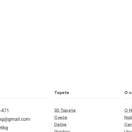
Tapete
O 
-471
3D Tapete
O 
Cveće
Naš
tbg@gmail.com
Dečije
Cen
etbg
Gradovi
Upu