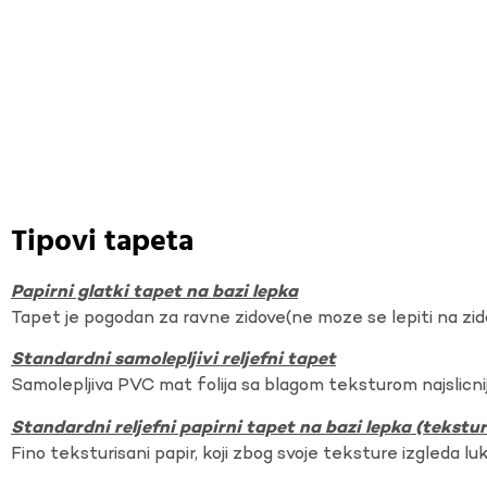
Tipovi tapeta
Papirni glatki tapet na bazi lepka
Tapet je pogodan za ravne zidove(ne moze se lepiti na zi
Standardni samolepljivi reljefni tapet
Samolepljiva PVC mat folija sa blagom teksturom najslicnij
Standardni reljefni papirni tapet na bazi lepka (tekst
Fino teksturisani papir, koji zbog svoje teksture izgleda lu