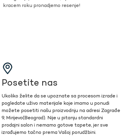
kracem roku pronadjemo resenje!
Posetite nas
Ukoliko želite da se upoznate sa procesom izrade i
pogledate uživo materijale koje imamo u ponudi
možete posetiti našu proizvodnju na adresi Zagrađe
9, Mirijevo(Beograd). Nije u pitanju standardni
prodajni salon i nemamo gotove tapete, jer sve
izrađujemo tačno prema Vašoj porudžbini.