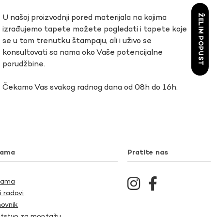
ŽELIM POPUST
U našoj proizvodnji pored materijala na kojima
izrađujemo tapete možete pogledati i tapete koje
se u tom trenutku štampaju, ali i uživo se
konsultovati sa nama oko Vaše potencijalne
porudžbine.
Čekamo Vas svakog radnog dana od 08h do 16h.
nama
Pratite nas
Nama
i radovi
ovnik
tstvo za montažu