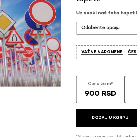
Uz svaki naš foto tapet l
-
VAŽNE NAPOMENE
ČES
Cena za m²
900 RSD
DODAJ U KORPU
*Minimalna cena porudžbine bez