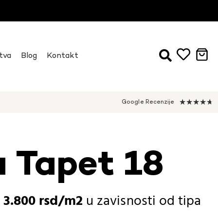
tva
Blog
Kontakt
★
★
★
★
★
Google Recenzije
a Tapet 18
-
3.800
rsd
u zavisnosti od
tipa