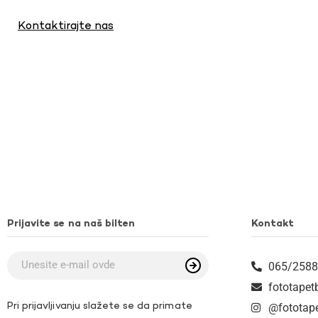
Kontaktirajte nas
Prijavite se na naš bilten
Kontakt
065/2588
fototape
Pri prijavljivanju slažete se da primate
@fototap