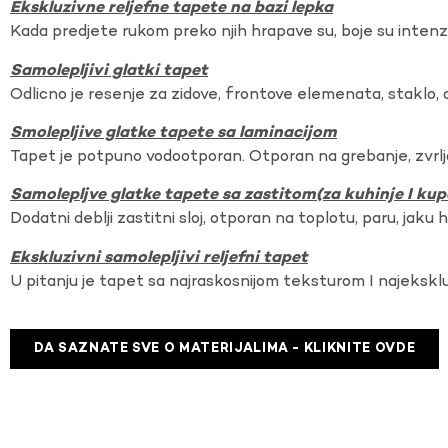
Ekskluzivne reljefne tapete na bazi lepka
Kada predjete rukom preko njih hrapave su, boje su intenzi
Samolepljivi glatki tapet
Odlicno je resenje za zidove, frontove elemenata, staklo, o
Smolepljive glatke tapete sa laminacijom
Tapet je potpuno vodootporan. Otporan na grebanje, zvrlj
Samolepljve glatke tapete sa zastitom(za kuhinje I kup
Dodatni deblji zastitni sloj, otporan na toplotu, paru, jaku 
Ekskluzivni samolepljivi reljefni tapet
U pitanju je tapet sa najraskosnijom teksturom I najekskl
DA SAZNATE SVE O MATERIJALIMA - KLIKNITE OVDE