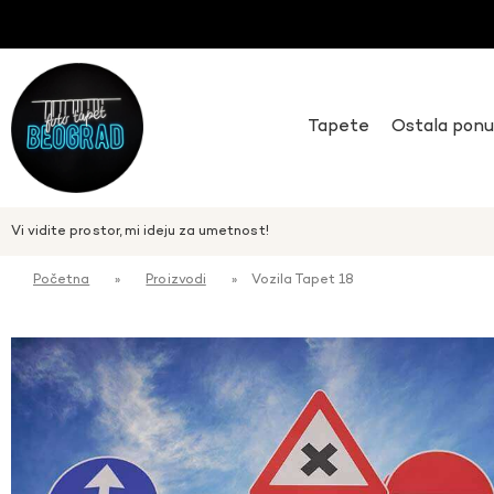
Tapete
Ostala pon
Vi vidite prostor, mi ideju za umetnost!
Početna
»
Proizvodi
»
Vozila Tapet 18