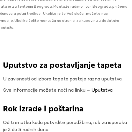
a je za teritoriju Beograda. Montaže radimo i van Beograda, pri čemu
navaju putni troškovi. Ukoliko je to Vaš slučaj,
možete nas
macije. Ukoliko želite montažu na stranici za kupovinu u dodatnim
montažu.
Uputstvo za postavljanje tapeta
U zavisnosti od izbora tapeta postoje razna uputstva.
Sve informacije možete naći na linku –
Uputstva
Rok izrade i poštarina
Od trenutka kada potvrdite porudžbinu, rok za isporuku
je 3 do 5 radnih dana.