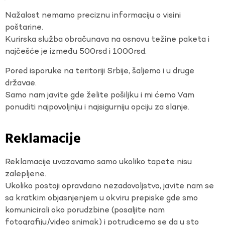
Nažalost nemamo preciznu informaciju o visini
poštarine.
Kurirska služba obračunava na osnovu težine paketa i
najčešće je između 500rsd i 1000rsd.
Pored isporuke na teritoriji Srbije, šaljemo i u druge
državae.
Samo nam javite gde želite pošiljku i mi ćemo Vam
ponuditi najpovoljniju i najsigurniju opciju za slanje.
Reklamacije
Reklamacije uvazavamo samo ukoliko tapete nisu
zalepljene.
Ukoliko postoji opravdano nezadovoljstvo, javite nam se
sa kratkim objasnjenjem u okviru prepiske gde smo
komunicirali oko porudzbine (posaljite nam
fotografiju/video snimak) i potrudicemo se da u sto