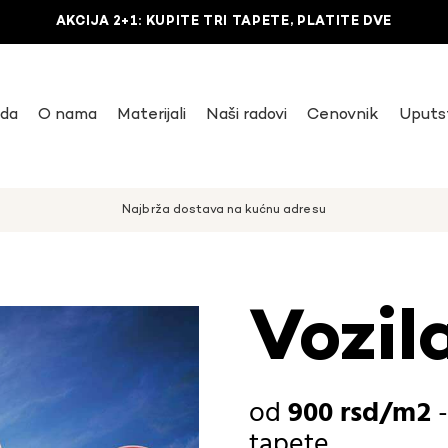
AKCIJA 2+1: KUPITE TRI TAPETE, PLATITE DVE
uda
O nama
Materijali
Naši radovi
Cenovnik
Uputs
Najbrža dostava na kućnu adresu
Vozil
900
rsd
tapete