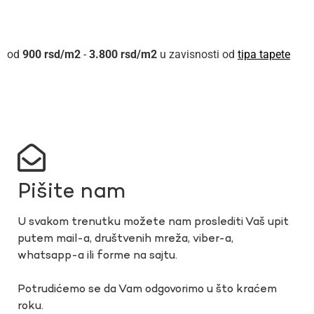
900
rsd
-
3.800
rsd
u zavisnosti od
tipa tapete
Pišite nam
U svakom trenutku možete nam proslediti Vaš upit
putem mail-a, društvenih mreža, viber-a,
whatsapp-a ili forme na sajtu.
Potrudićemo se da Vam odgovorimo u što kraćem
roku.