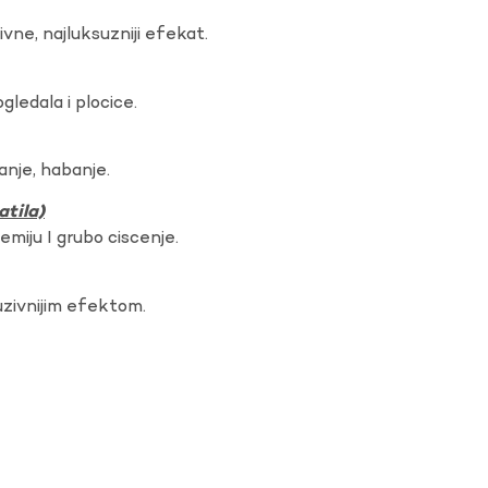
vne, najluksuzniji efekat.
gledala i plocice.
anje, habanje.
atila)
hemiju I grubo ciscenje.
uzivnijim efektom.