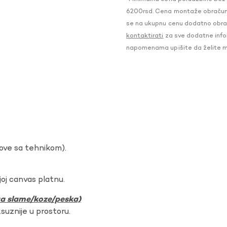
6200rsd. Cena montaže obračunat
se na ukupnu cenu dodatno obraču
kontaktirati
za sve dodatne infor
napomenama upišite da želite 
dove sa tehnikom).
oj canvas platnu.
ura slame/koze/peska)
ksuznije u prostoru.