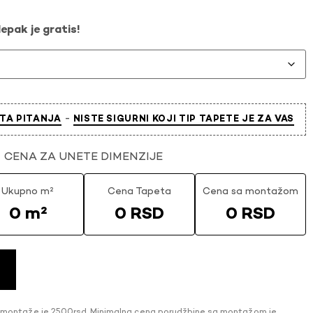
epak je gratis!
-
TA PITANJA
NISTE SIGURNI KOJI TIP TAPETE JE ZA VAS
CENA ZA UNETE DIMENZIJE
Ukupno m²
Cena Tapeta
Cena sa montažom
0 m²
0 RSD
0 RSD
 montaže je 2500rsd. Minimalna cena porudžbine sa montažom je