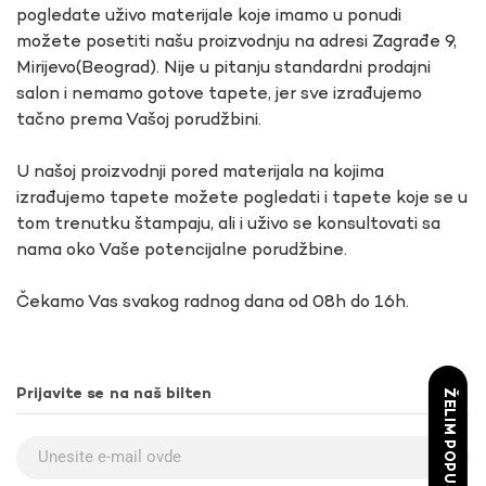
pogledate uživo materijale koje imamo u ponudi
možete posetiti našu proizvodnju na adresi Zagrađe 9,
Mirijevo(Beograd). Nije u pitanju standardni prodajni
salon i nemamo gotove tapete, jer sve izrađujemo
tačno prema Vašoj porudžbini.
U našoj proizvodnji pored materijala na kojima
izrađujemo tapete možete pogledati i tapete koje se u
tom trenutku štampaju, ali i uživo se konsultovati sa
nama oko Vaše potencijalne porudžbine.
Čekamo Vas svakog radnog dana od 08h do 16h.
Prijavite se na naš bilten
ŽELIM POPUST