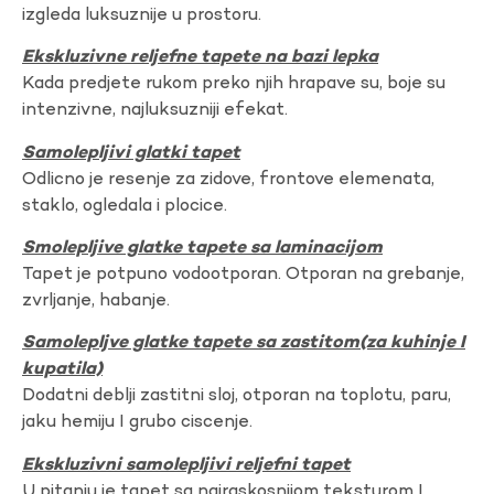
izgleda luksuznije u prostoru.
Ekskluzivne reljefne tapete na bazi lepka
Kada predjete rukom preko njih hrapave su, boje su
intenzivne, najluksuzniji efekat.
Samolepljivi glatki tapet
Odlicno je resenje za zidove, frontove elemenata,
staklo, ogledala i plocice.
Smolepljive glatke tapete sa laminacijom
Tapet je potpuno vodootporan. Otporan na grebanje,
zvrljanje, habanje.
Samolepljve glatke tapete sa zastitom(za kuhinje I
kupatila)
Dodatni deblji zastitni sloj, otporan na toplotu, paru,
jaku hemiju I grubo ciscenje.
Ekskluzivni samolepljivi reljefni tapet
U pitanju je tapet sa najraskosnijom teksturom I