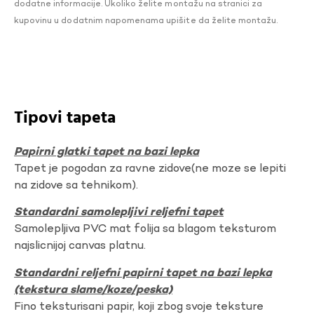
dodatne informacije. Ukoliko želite montažu na stranici za
kupovinu u dodatnim napomenama upišite da želite montažu.
Tipovi tapeta
Papirni glatki tapet na bazi lepka
Tapet je pogodan za ravne zidove(ne moze se lepiti
na zidove sa tehnikom).
Standardni samolepljivi reljefni tapet
Samolepljiva PVC mat folija sa blagom teksturom
najslicnijoj canvas platnu.
Standardni reljefni papirni tapet na bazi lepka
(tekstura slame/koze/peska)
Fino teksturisani papir, koji zbog svoje teksture