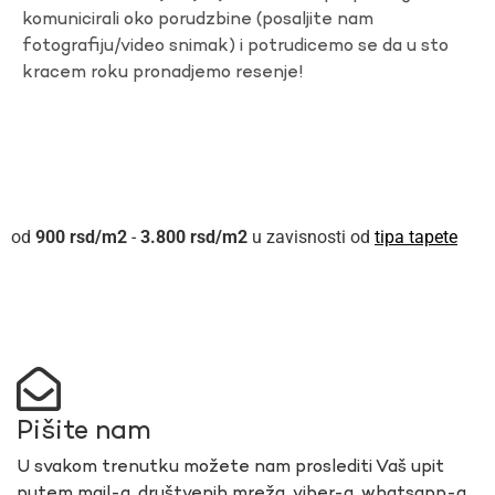
komunicirali oko porudzbine (posaljite nam
fotografiju/video snimak) i potrudicemo se da u sto
kracem roku pronadjemo resenje!
900
rsd
-
3.800
rsd
u zavisnosti od
tipa tapete
Pišite nam
U svakom trenutku možete nam proslediti Vaš upit
putem mail-a, društvenih mreža, viber-a, whatsapp-a