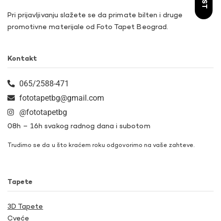
Pri prijavljivanju slažete se da primate bilten i druge
promotivne materijale od Foto Tapet Beograd.
Kontakt
065/2588-471
fototapetbg@gmail.com
@fototapetbg
08h – 16h svakog radnog dana i subotom
Trudimo se da u što kraćem roku odgovorimo na vaše zahteve.
Tapete
3D Tapete
Cveće