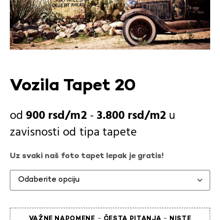
Vozila Tapet 20
900
rsd
-
3.800
rsd
u
zavisnosti od
tipa tapete
Uz svaki naš foto tapet lepak je gratis!
-
-
VAŽNE NAPOMENE
ČESTA PITANJA
NISTE