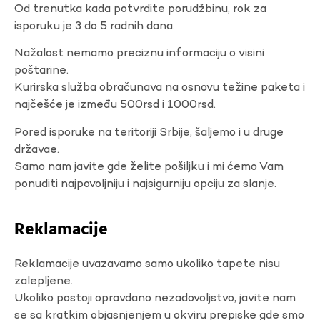
Od trenutka kada potvrdite porudžbinu, rok za
isporuku je 3 do 5 radnih dana.
Nažalost nemamo preciznu informaciju o visini
poštarine.
Kurirska služba obračunava na osnovu težine paketa i
najčešće je između 500rsd i 1000rsd.
Pored isporuke na teritoriji Srbije, šaljemo i u druge
državae.
Samo nam javite gde želite pošiljku i mi ćemo Vam
ponuditi najpovoljniju i najsigurniju opciju za slanje.
Reklamacije
Reklamacije uvazavamo samo ukoliko tapete nisu
zalepljene.
Ukoliko postoji opravdano nezadovoljstvo, javite nam
se sa kratkim objasnjenjem u okviru prepiske gde smo