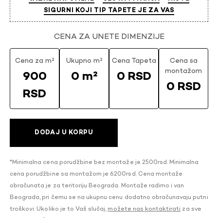
SIGURNI KOJI TIP TAPETE JE ZA VAS
CENA ZA UNETE DIMENZIJE
Cena za m²
Ukupno m²
Cena Tapeta
Cena sa
montažom
900
0 m²
0 RSD
0 RSD
RSD
DODAJ U KORPU
*Minimalna cena porudžbine bez montaže je 2500rsd. Minimalna
cena porudžbine sa montažom je 6200rsd. Cena montaže
obračunata je za teritoriju Beograda. Montaže radimo i van
Beograda, pri čemu se na ukupnu cenu dodatno obračunavaju putni
troškovi. Ukoliko je to Vaš slučaj,
možete nas kontaktirati
za sve