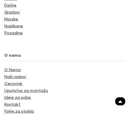
Dečije
Gradovi
Morske
Naslikane
Pozadine
O nama
O Nama
Naši radovi
Cenovnik
Uputstvo za montažu
Ideje za sobe
Kontakt
Folije za stakla