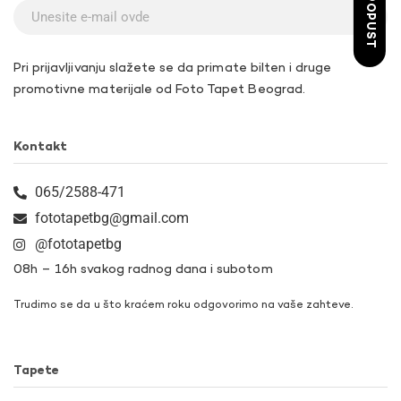
ŽELIM POPUST
Pri prijavljivanju slažete se da primate bilten i druge
promotivne materijale od Foto Tapet Beograd.
Kontakt
065/2588-471
fototapetbg@gmail.com
@fototapetbg
08h – 16h svakog radnog dana i subotom
Trudimo se da u što kraćem roku odgovorimo na vaše zahteve.
Tapete