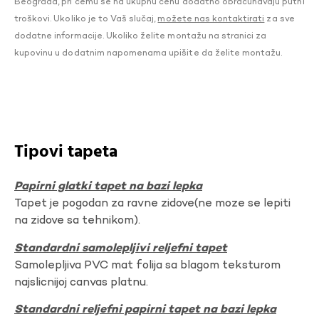
Beograda, pri čemu se na ukupnu cenu dodatno obračunavaju putni
troškovi. Ukoliko je to Vaš slučaj,
možete nas kontaktirati
za sve
dodatne informacije. Ukoliko želite montažu na stranici za
kupovinu u dodatnim napomenama upišite da želite montažu.
Tipovi tapeta
Papirni glatki tapet na bazi lepka
Tapet je pogodan za ravne zidove(ne moze se lepiti
na zidove sa tehnikom).
Standardni samolepljivi reljefni tapet
Samolepljiva PVC mat folija sa blagom teksturom
najslicnijoj canvas platnu.
Standardni reljefni papirni tapet na bazi lepka