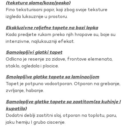
(tekstura slame/koze/peska)
Fino teksturisani papir, koji zbog svoje teksture
izgleda luksuznije u prostoru.
Ekskluzivne reljefne tapete na bazi lepka
Kada predjete rukom preko njih hrapave su, boje su
intenzivne, najluksuzniji efekat.
Samolepljivi glatki tapet
Odlicno je resenje za zidove, frontove elemenata,
staklo, ogledala i plocice.
Smolepljive glatke tapete sa laminacijom
Tapet je potpuno vodootporan. Otporan na grebanje,
zvrljanje, habanje.
Samolepljve glatke tapete sa zastitom(za kuhinje I
kupatila)
Dodatni deblji zastitni sloj, otporan na toplotu, paru,
jaku hemiju I grubo ciscenje.