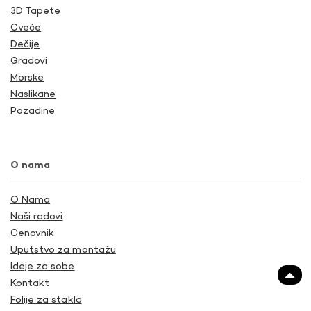
3D Tapete
Cveće
Dečije
Gradovi
Morske
Naslikane
Pozadine
O nama
O Nama
Naši radovi
Cenovnik
Uputstvo za montažu
Ideje za sobe
Kontakt
Folije za stakla