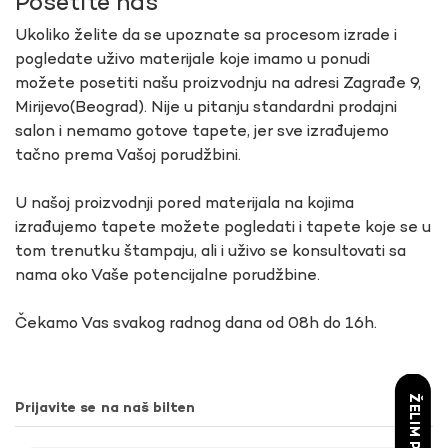
Posetite nas
Ukoliko želite da se upoznate sa procesom izrade i
pogledate uživo materijale koje imamo u ponudi
možete posetiti našu proizvodnju na adresi Zagrađe 9,
Mirijevo(Beograd). Nije u pitanju standardni prodajni
salon i nemamo gotove tapete, jer sve izrađujemo
tačno prema Vašoj porudžbini.
U našoj proizvodnji pored materijala na kojima
izrađujemo tapete možete pogledati i tapete koje se u
tom trenutku štampaju, ali i uživo se konsultovati sa
nama oko Vaše potencijalne porudžbine.
Čekamo Vas svakog radnog dana od 08h do 16h.
Prijavite se na naš bilten