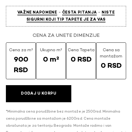
-
-
VAŽNE NAPOMENE
ČESTA PITANJA
NISTE
SIGURNI KOJI TIP TAPETE JE ZA VAS
CENA ZA UNETE DIMENZIJE
Cena za m²
Ukupno m²
Cena Tapeta
Cena sa
montažom
900
0 m²
0 RSD
0 RSD
RSD
DODAJ U KORPU
*Minimalna cena porudžbine bez montaže je 2500rsd. Minimalna
cena porudžbine sa montažom je 6200rsd. Cena montaže
obračunata je za teritoriju Beograda. Montaže radimo i van