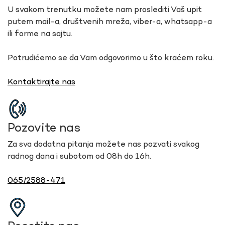
U svakom trenutku možete nam proslediti Vaš upit
putem mail-a, društvenih mreža, viber-a, whatsapp-a
ili forme na sajtu.
Potrudićemo se da Vam odgovorimo u što kraćem roku.
Kontaktirajte nas
Pozovite nas
Za sva dodatna pitanja možete nas pozvati svakog
radnog dana i subotom od 08h do 16h.
065/2588-471