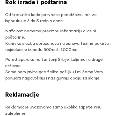
Rok izrade i poštarina
Od trenutka kada potvrdite porudžbinu, rok za
isporuku je 3 do 5 radnih dana.
Nažalost nemamo preciznu informaciju o visini
poštarine.
Kurirska služba obračunava na osnovu težine paketa i
najčešće je između 500rsd i 1000rsd.
Pored isporuke na teritoriji Srbije, šaljemo i u druge
državae.
Samo nam javite gde želite pošiljku i mi ćemo Vam
ponuditi najpovoljniju i najsigurniju opciju za slanje.
Reklamacije
Reklamacije uvazavamo samo ukoliko tapete nisu
zalepljene.