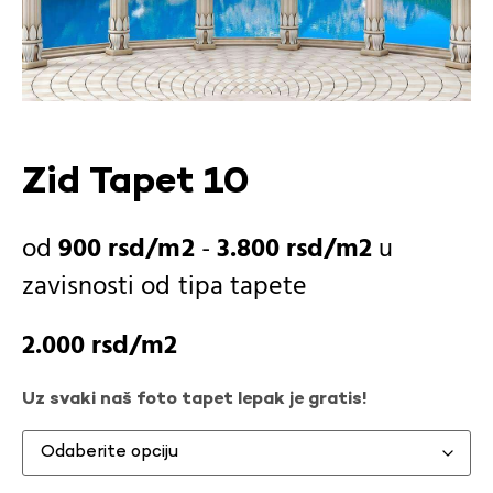
Zid Tapet 10
900
rsd
-
3.800
rsd
u
zavisnosti od
tipa tapete
2.000
rsd
Uz svaki naš foto tapet lepak je gratis!