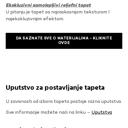
Ekskluzivni samolepljivi reljefni tapet
U pitanju je tapet sa najraskosnijom teksturom I
najekskluzivnijim efektom.
DA SAZNATE SVE O MATERIJALIMA - KLIKNITE
OVDE
Uputstvo za postavljanje tapeta
U zavisnosti od izbora tapeta postoje razna uputstva.
Sve informacije možete naći na linku –
Uputstva