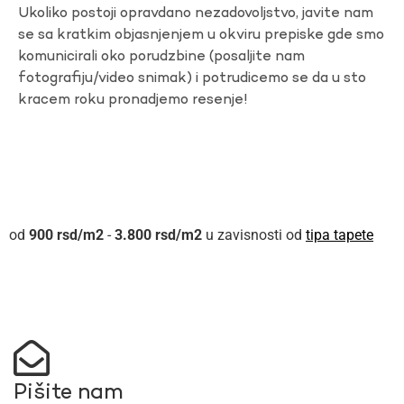
Ukoliko postoji opravdano nezadovoljstvo, javite nam
se sa kratkim objasnjenjem u okviru prepiske gde smo
komunicirali oko porudzbine (posaljite nam
fotografiju/video snimak) i potrudicemo se da u sto
kracem roku pronadjemo resenje!
900
rsd
-
3.800
rsd
u zavisnosti od
tipa tapete
Pišite nam