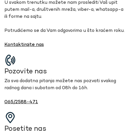
U svakom trenutku možete nam proslediti Vaš upit
putem mail-a, društvenih mreža, viber-a, whatsapp-a
ili forme na sajtu.
Potrudićemo se da Vam odgovorimo u što kraćem roku.
Kontaktirajte nas
Pozovite nas
Za sva dodatna pitanja možete nas pozvati svakog
radnog dana i subotom od 08h do 16h.
065/2588-471
Posetite nas