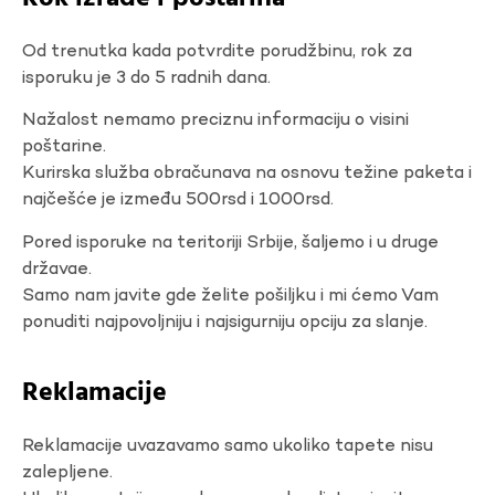
Od trenutka kada potvrdite porudžbinu, rok za
isporuku je 3 do 5 radnih dana.
Nažalost nemamo preciznu informaciju o visini
poštarine.
Kurirska služba obračunava na osnovu težine paketa i
najčešće je između 500rsd i 1000rsd.
Pored isporuke na teritoriji Srbije, šaljemo i u druge
državae.
Samo nam javite gde želite pošiljku i mi ćemo Vam
ponuditi najpovoljniju i najsigurniju opciju za slanje.
Reklamacije
Reklamacije uvazavamo samo ukoliko tapete nisu
zalepljene.