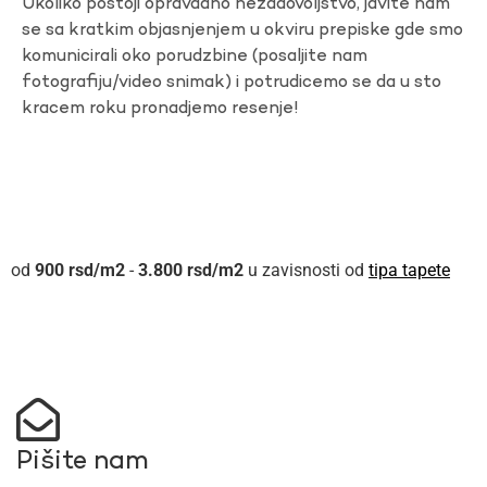
Ukoliko postoji opravdano nezadovoljstvo, javite nam
se sa kratkim objasnjenjem u okviru prepiske gde smo
komunicirali oko porudzbine (posaljite nam
fotografiju/video snimak) i potrudicemo se da u sto
kracem roku pronadjemo resenje!
900
rsd
-
3.800
rsd
u zavisnosti od
tipa tapete
Pišite nam