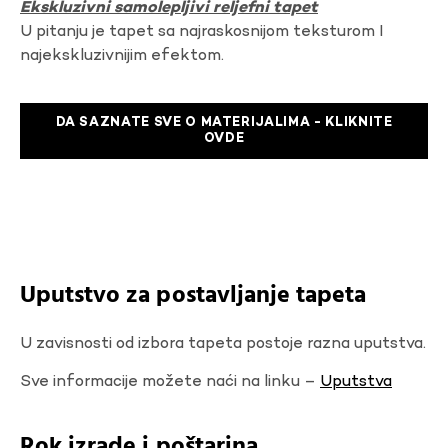
Ekskluzivni samolepljivi reljefni tapet
U pitanju je tapet sa najraskosnijom teksturom I
najekskluzivnijim efektom.
DA SAZNATE SVE O MATERIJALIMA - KLIKNITE
OVDE
Uputstvo za postavljanje tapeta
U zavisnosti od izbora tapeta postoje razna uputstva.
Sve informacije možete naći na linku –
Uputstva
Rok izrade i poštarina