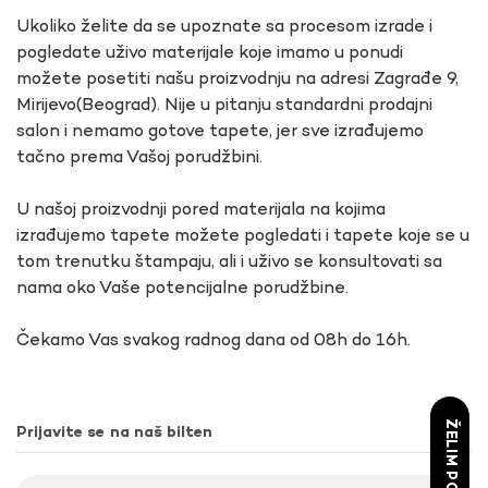
Ukoliko želite da se upoznate sa procesom izrade i
pogledate uživo materijale koje imamo u ponudi
možete posetiti našu proizvodnju na adresi Zagrađe 9,
Mirijevo(Beograd). Nije u pitanju standardni prodajni
salon i nemamo gotove tapete, jer sve izrađujemo
tačno prema Vašoj porudžbini.
U našoj proizvodnji pored materijala na kojima
izrađujemo tapete možete pogledati i tapete koje se u
tom trenutku štampaju, ali i uživo se konsultovati sa
nama oko Vaše potencijalne porudžbine.
Čekamo Vas svakog radnog dana od 08h do 16h.
ŽELIM POPUST
Prijavite se na naš bilten