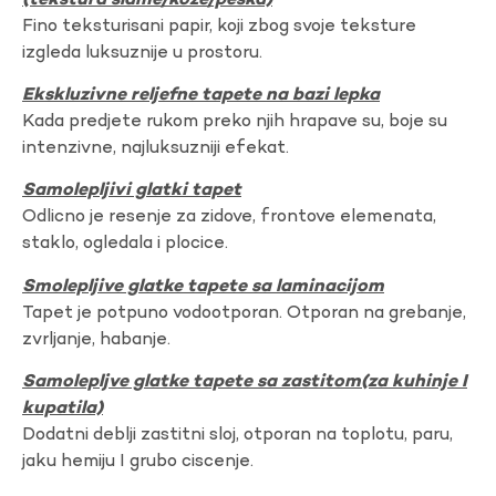
(tekstura slame/koze/peska)
Fino teksturisani papir, koji zbog svoje teksture
izgleda luksuznije u prostoru.
Ekskluzivne reljefne tapete na bazi lepka
Kada predjete rukom preko njih hrapave su, boje su
intenzivne, najluksuzniji efekat.
Samolepljivi glatki tapet
Odlicno je resenje za zidove, frontove elemenata,
staklo, ogledala i plocice.
Smolepljive glatke tapete sa laminacijom
Tapet je potpuno vodootporan. Otporan na grebanje,
zvrljanje, habanje.
Samolepljve glatke tapete sa zastitom(za kuhinje I
kupatila)
Dodatni deblji zastitni sloj, otporan na toplotu, paru,
jaku hemiju I grubo ciscenje.