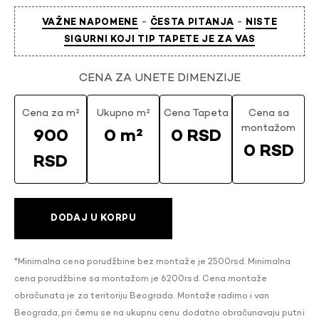
-
-
VAŽNE NAPOMENE
ČESTA PITANJA
NISTE
SIGURNI KOJI TIP TAPETE JE ZA VAS
CENA ZA UNETE DIMENZIJE
Cena za m²
Ukupno m²
Cena Tapeta
Cena sa
montažom
900
0 m²
0 RSD
0 RSD
RSD
DODAJ U KORPU
*Minimalna cena porudžbine bez montaže je 2500rsd. Minimalna
cena porudžbine sa montažom je 6200rsd. Cena montaže
obračunata je za teritoriju Beograda. Montaže radimo i van
Beograda, pri čemu se na ukupnu cenu dodatno obračunavaju putni