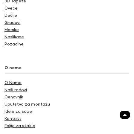
3D Tapete
Cveće
Dečije
Gradovi
Morske
Naslikane
Pozadine
O nama
O Nama
Naši radovi
Cenovnik
Uputstvo za montažu
Ideje za sobe
Kontakt
Folije za stakla