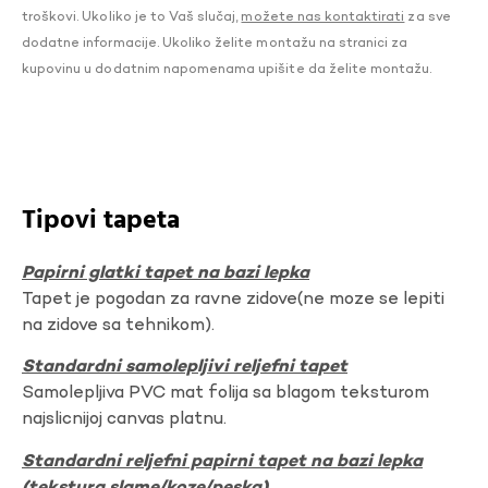
troškovi. Ukoliko je to Vaš slučaj,
možete nas kontaktirati
za sve
dodatne informacije. Ukoliko želite montažu na stranici za
kupovinu u dodatnim napomenama upišite da želite montažu.
Tipovi tapeta
Papirni glatki tapet na bazi lepka
Tapet je pogodan za ravne zidove(ne moze se lepiti
na zidove sa tehnikom).
Standardni samolepljivi reljefni tapet
Samolepljiva PVC mat folija sa blagom teksturom
najslicnijoj canvas platnu.
Standardni reljefni papirni tapet na bazi lepka