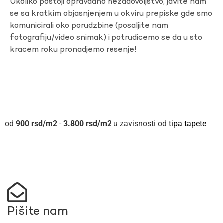
Ukoliko postoji opravdano nezadovoljstvo, javite nam
se sa kratkim objasnjenjem u okviru prepiske gde smo
komunicirali oko porudzbine (posaljite nam
fotografiju/video snimak) i potrudicemo se da u sto
kracem roku pronadjemo resenje!
900
rsd
-
3.800
rsd
u zavisnosti od
tipa tapete
Pišite nam