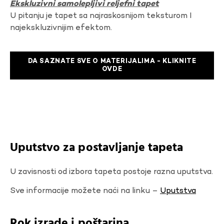
Ekskluzivni samolepljivi reljefni tapet
U pitanju je tapet sa najraskosnijom teksturom I
najekskluzivnijim efektom.
DA SAZNATE SVE O MATERIJALIMA - KLIKNITE
OVDE
Uputstvo za postavljanje tapeta
U zavisnosti od izbora tapeta postoje razna uputstva.
Sve informacije možete naći na linku –
Uputstva
Rok izrade i poštarina