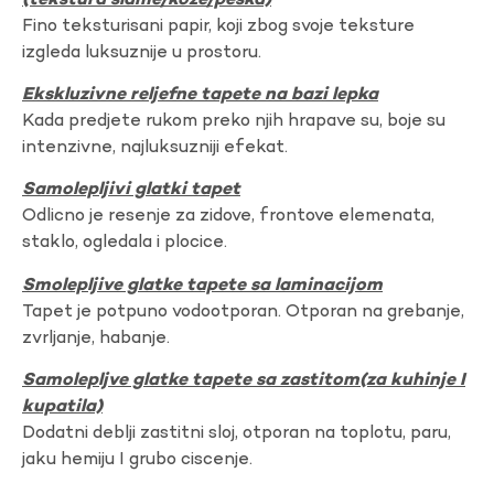
(tekstura slame/koze/peska)
Fino teksturisani papir, koji zbog svoje teksture
izgleda luksuznije u prostoru.
Ekskluzivne reljefne tapete na bazi lepka
Kada predjete rukom preko njih hrapave su, boje su
intenzivne, najluksuzniji efekat.
Samolepljivi glatki tapet
Odlicno je resenje za zidove, frontove elemenata,
staklo, ogledala i plocice.
Smolepljive glatke tapete sa laminacijom
Tapet je potpuno vodootporan. Otporan na grebanje,
zvrljanje, habanje.
Samolepljve glatke tapete sa zastitom(za kuhinje I
kupatila)
Dodatni deblji zastitni sloj, otporan na toplotu, paru,
jaku hemiju I grubo ciscenje.