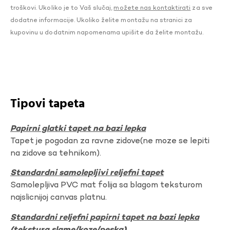
troškovi. Ukoliko je to Vaš slučaj,
možete nas kontaktirati
za sve
dodatne informacije. Ukoliko želite montažu na stranici za
kupovinu u dodatnim napomenama upišite da želite montažu.
Tipovi tapeta
Papirni glatki tapet na bazi lepka
Tapet je pogodan za ravne zidove(ne moze se lepiti
na zidove sa tehnikom).
Standardni samolepljivi reljefni tapet
Samolepljiva PVC mat folija sa blagom teksturom
najslicnijoj canvas platnu.
Standardni reljefni papirni tapet na bazi lepka