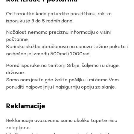
Od trenutka kada potvrdite porudžbinu, rok za
isporuku je 3 do 5 radnih dana.
Nažalost nemamo preciznu informaciju o visini
poštarine.
Kurirska služba obračunava na osnovu težine paketa i
najčešće je između 500rsd i 1000rsd.
Pored isporuke na teritoriji Srbije, šaljemo i u druge
državae.
Samo nam javite gde želite pošiljku i mi ćemo Vam
ponuditi najpovoljniju i najsigurniju opciju za slanje.
Reklamacije
Reklamacije uvazavamo samo ukoliko tapete nisu
zalepljene.