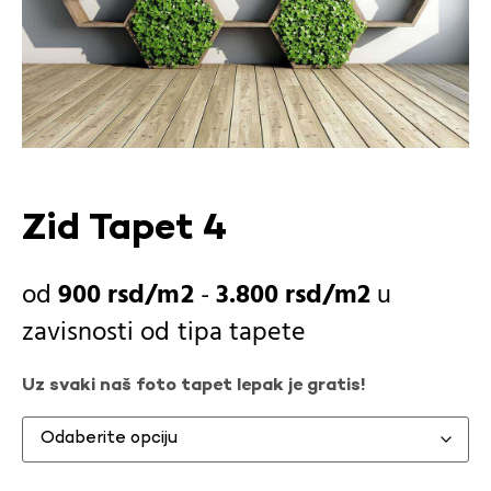
Zid Tapet 4
900
rsd
-
3.800
rsd
u
zavisnosti od
tipa tapete
Uz svaki naš foto tapet lepak je gratis!