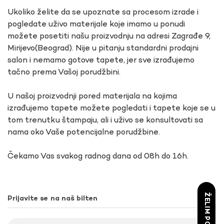
Ukoliko želite da se upoznate sa procesom izrade i
pogledate uživo materijale koje imamo u ponudi
možete posetiti našu proizvodnju na adresi Zagrađe 9,
Mirijevo(Beograd). Nije u pitanju standardni prodajni
salon i nemamo gotove tapete, jer sve izrađujemo
tačno prema Vašoj porudžbini.
U našoj proizvodnji pored materijala na kojima
izrađujemo tapete možete pogledati i tapete koje se u
tom trenutku štampaju, ali i uživo se konsultovati sa
nama oko Vaše potencijalne porudžbine.
Čekamo Vas svakog radnog dana od 08h do 16h.
ŽELIM POPUST
Prijavite se na naš bilten