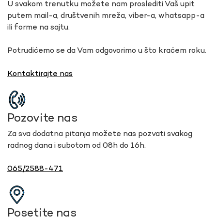
U svakom trenutku možete nam proslediti Vaš upit
putem mail-a, društvenih mreža, viber-a, whatsapp-a
ili forme na sajtu.
Potrudićemo se da Vam odgovorimo u što kraćem roku.
Kontaktirajte nas
Pozovite nas
Za sva dodatna pitanja možete nas pozvati svakog
radnog dana i subotom od 08h do 16h.
065/2588-471
Posetite nas