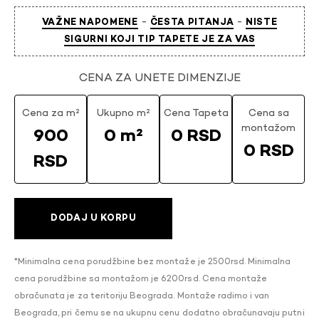
-
-
VAŽNE NAPOMENE
ČESTA PITANJA
NISTE
SIGURNI KOJI TIP TAPETE JE ZA VAS
CENA ZA UNETE DIMENZIJE
Cena za m²
Ukupno m²
Cena Tapeta
Cena sa
montažom
900
0 m²
0 RSD
0 RSD
RSD
DODAJ U KORPU
*Minimalna cena porudžbine bez montaže je 2500rsd. Minimalna
cena porudžbine sa montažom je 6200rsd. Cena montaže
obračunata je za teritoriju Beograda. Montaže radimo i van
Beograda, pri čemu se na ukupnu cenu dodatno obračunavaju putni