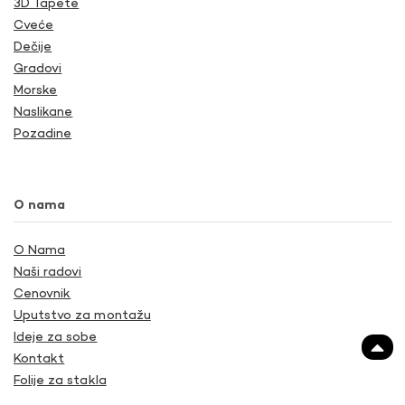
3D Tapete
Cveće
Dečije
Gradovi
Morske
Naslikane
Pozadine
O nama
O Nama
Naši radovi
Cenovnik
Uputstvo za montažu
Ideje za sobe
Kontakt
Folije za stakla