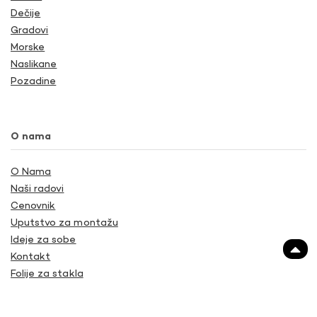
Dečije
Gradovi
Morske
Naslikane
Pozadine
O nama
O Nama
Naši radovi
Cenovnik
Uputstvo za montažu
Ideje za sobe
Kontakt
Folije za stakla