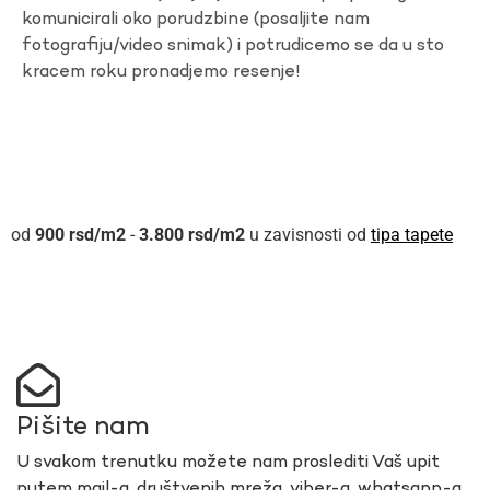
komunicirali oko porudzbine (posaljite nam
fotografiju/video snimak) i potrudicemo se da u sto
kracem roku pronadjemo resenje!
900
rsd
-
3.800
rsd
u zavisnosti od
tipa tapete
Pišite nam
U svakom trenutku možete nam proslediti Vaš upit
putem mail-a, društvenih mreža, viber-a, whatsapp-a