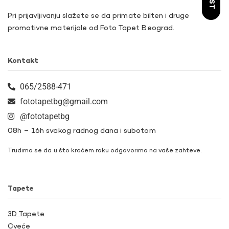
Pri prijavljivanju slažete se da primate bilten i druge
promotivne materijale od Foto Tapet Beograd.
Kontakt
065/2588-471
fototapetbg@gmail.com
@fototapetbg
08h – 16h svakog radnog dana i subotom
Trudimo se da u što kraćem roku odgovorimo na vaše zahteve.
Tapete
3D Tapete
Cveće