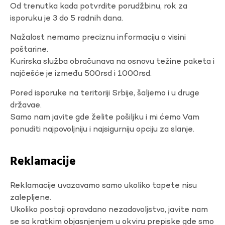
Od trenutka kada potvrdite porudžbinu, rok za
isporuku je 3 do 5 radnih dana.
Nažalost nemamo preciznu informaciju o visini
poštarine.
Kurirska služba obračunava na osnovu težine paketa i
najčešće je između 500rsd i 1000rsd.
Pored isporuke na teritoriji Srbije, šaljemo i u druge
državae.
Samo nam javite gde želite pošiljku i mi ćemo Vam
ponuditi najpovoljniju i najsigurniju opciju za slanje.
Reklamacije
Reklamacije uvazavamo samo ukoliko tapete nisu
zalepljene.
Ukoliko postoji opravdano nezadovoljstvo, javite nam
se sa kratkim objasnjenjem u okviru prepiske gde smo