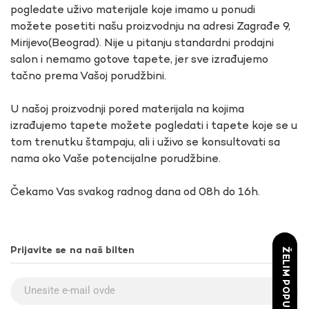
pogledate uživo materijale koje imamo u ponudi
možete posetiti našu proizvodnju na adresi Zagrađe 9,
Mirijevo(Beograd). Nije u pitanju standardni prodajni
salon i nemamo gotove tapete, jer sve izrađujemo
tačno prema Vašoj porudžbini.
U našoj proizvodnji pored materijala na kojima
izrađujemo tapete možete pogledati i tapete koje se u
tom trenutku štampaju, ali i uživo se konsultovati sa
nama oko Vaše potencijalne porudžbine.
Čekamo Vas svakog radnog dana od 08h do 16h.
Prijavite se na naš bilten
ŽELIM POPUST