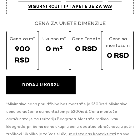
SIGURNI KOJI TIP TAPETE JE ZA VAS
CENA ZA UNETE DIMENZIJE
Cena za m²
Ukupno m²
Cena Tapeta
Cena sa
montažom
900
0 m²
0 RSD
0 RSD
RSD
DODAJ U KORPU
*Minimalna cena porudžbine bez montaže je 2500rsd. Minimalna
cena porudžbine sa montažom je 6200rsd. Cena montaže
obračunata je za teritoriju Beograda. Montaže radimo i van
Beograda, pri čemu se na ukupnu cenu dodatno obračunavaju putni
troškovi. Ukoliko je to Vaš slučaj,
možete nas kontaktirati
za sve