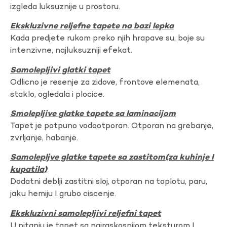
izgleda luksuznije u prostoru.
Ekskluzivne reljefne tapete na bazi lepka
Kada predjete rukom preko njih hrapave su, boje su
intenzivne, najluksuzniji efekat.
Samolepljivi glatki tapet
Odlicno je resenje za zidove, frontove elemenata,
staklo, ogledala i plocice.
Smolepljive glatke tapete sa laminacijom
Tapet je potpuno vodootporan. Otporan na grebanje,
zvrljanje, habanje.
Samolepljve glatke tapete sa zastitom(za kuhinje I
kupatila)
Dodatni deblji zastitni sloj, otporan na toplotu, paru,
jaku hemiju I grubo ciscenje.
Ekskluzivni samolepljivi reljefni tapet
U pitanju je tapet sa najraskosnijom teksturom I