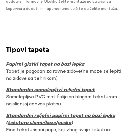
dodatne informacije. Ukoliko želite montažu na stranici za
kupovinu u dodatnim napomenama upišite da želite montažu.
Tipovi tapeta
Papirni glatki tapet na bazi lepka
Tapet je pogodan za ravne zidove(ne moze se lepiti
na zidove sa tehnikom).
Standardni samolepljivi reljefni tapet
Samolepljiva PVC mat folija sa blagom teksturom
najslicnijoj canvas platnu.
Standardni reljefni papirni tapet na bazi lepka
(tekstura slame/koze/peska)
Fino teksturisani papir, koji zbog svoje teksture