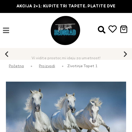
AKCIJA 2+1: KUPITE TRI TAPETE, PLATITE DVE
Vi vidite prostor, mi ideju za umetnost!
Početna
»
Proizvodi
»
Zivotinje Tapet 1