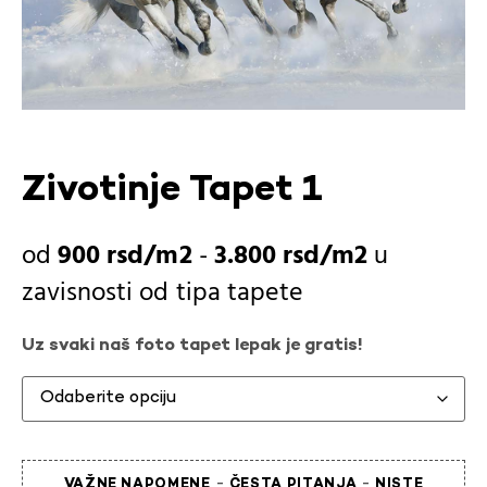
Zivotinje Tapet 1
900
rsd
-
3.800
rsd
u
zavisnosti od
tipa tapete
Uz svaki naš foto tapet lepak je gratis!
-
-
VAŽNE NAPOMENE
ČESTA PITANJA
NISTE