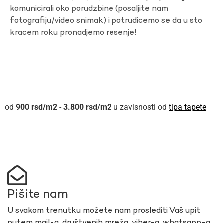
komunicirali oko porudzbine (posaljite nam
fotografiju/video snimak) i potrudicemo se da u sto
kracem roku pronadjemo resenje!
900
rsd
-
3.800
rsd
u zavisnosti od
tipa tapete
Pišite nam
U svakom trenutku možete nam proslediti Vaš upit
putem mail-a, društvenih mreža, viber-a, whatsapp-a