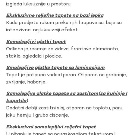
izgleda luksuznije u prostoru.
Ekskluzivne reljefne tapete na bazi lepka
Kada predjete rukom preko njih hrapave su, boje su
intenzivne, najluksuzniji efekat.
Samolepljivi glatki tapet
Odlicno je resenje za zidove, frontove elemenata,
staklo, ogledala i plocice.
Smolepljive glatke tapete sa laminacijom
Tapet je potpuno vodootporan. Otporan na grebanje,
zvrljanje, habanje.
Samolepljve glatke tapete sa zastitom(za kuhinje I
kupatila)
Dodatni deblji zastitni sloj, otporan na toplotu, paru,
jaku hemiju I grubo ciscenje.
Ekskluzivni samolepljivi reljefni tapet
U pitanju je tapet sa najraskosnijom teksturom I