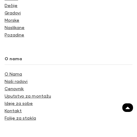
Dečije
Gradovi
Morske
Naslikane
Pozadine
O nama
O Nama
Naši radovi
Cenovnik
Uputstvo za montažu
Ideje za sobe
Kontakt
Folije za stakla