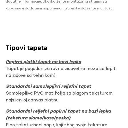
dodatne informacije. Ukoliko želite montažu na stranici za
kupovinu u dodatnim napomenama upišite da želite montažu.
Tipovi tapeta
Papirni glatki tapet na bazi lepka
Tapet je pogodan za ravne zidove(ne moze se lepiti
na zidove sa tehnikom).
Standardni samolepljivi reljefni tapet
Samolepljiva PVC mat folija sa blagom teksturom
najslicnijoj canvas platnu.
Standardni reljefni papirni tapet na bazi lepka
(tekstura slame/koze/peska)
Fino teksturisani papir, koji zbog svoje teksture