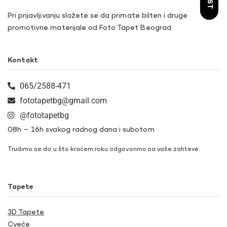
Pri prijavljivanju slažete se da primate bilten i druge
promotivne materijale od Foto Tapet Beograd.
Kontakt
065/2588-471
fototapetbg@gmail.com
@fototapetbg
08h – 16h svakog radnog dana i subotom
Trudimo se da u što kraćem roku odgovorimo na vaše zahteve.
Tapete
3D Tapete
Cveće