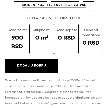
SIGURNI KOJI TIP TAPETE JE ZA VAS
CENA ZA UNETE DIMENZIJE
Cena za m²
Ukupno m²
Cena Tapeta
Cena sa
montažom
900
0 m²
0 RSD
0 RSD
RSD
DODAJ U KORPU
*Minimalna cena porudžbine bez montaže je 2500rsd. Minimalna
cena porudžbine sa montažom je 6200rsd. Cena montaže
obračunata je za teritoriju Beograda. Montaže radimo i van
Beograda, pri čemu se na ukupnu cenu dodatno obračunavaju putni
troškovi. Ukoliko je to Vaš slučaj,
možete nas kontaktirati
za sve