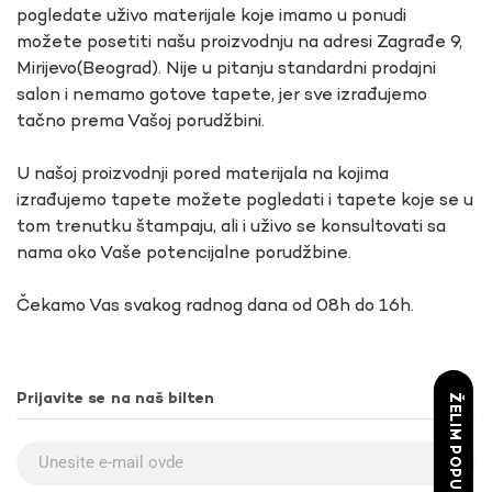
pogledate uživo materijale koje imamo u ponudi
možete posetiti našu proizvodnju na adresi Zagrađe 9,
Mirijevo(Beograd). Nije u pitanju standardni prodajni
salon i nemamo gotove tapete, jer sve izrađujemo
tačno prema Vašoj porudžbini.
U našoj proizvodnji pored materijala na kojima
izrađujemo tapete možete pogledati i tapete koje se u
tom trenutku štampaju, ali i uživo se konsultovati sa
nama oko Vaše potencijalne porudžbine.
Čekamo Vas svakog radnog dana od 08h do 16h.
Prijavite se na naš bilten
ŽELIM POPUST