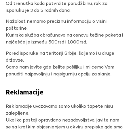
Od trenutka kada potvrdite porudžbinu, rok za
isporuku je 3 do 5 radnih dana.
Nažalost nemamo preciznu informaciju o visini
poštarine.
Kurirska služba obračunava na osnovu težine paketa i
najčešće je između 500rsd i 1000rsd.
Pored isporuke na teritoriji Srbije, šaljemo i u druge
državae.
Samo nam javite gde želite pošiljku i mi ćemo Vam
ponuditi najpovoljniju i najsigurniju opciju za slanje.
Reklamacije
Reklamacije uvazavamo samo ukoliko tapete nisu
zalepljene.
Ukoliko postoji opravdano nezadovoljstvo, javite nam
se sa kratkim objasnjenjem u okviru prepiske gde smo