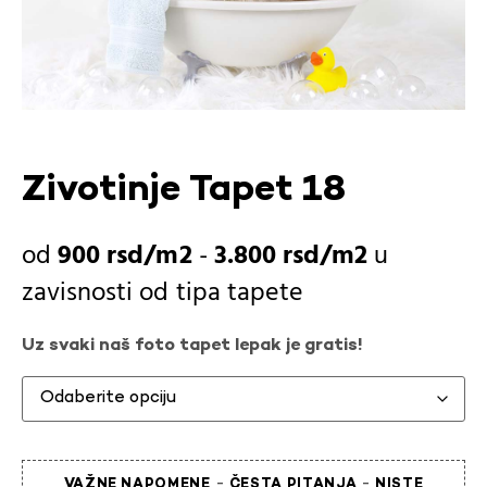
Zivotinje Tapet 18
900
rsd
-
3.800
rsd
u
zavisnosti od
tipa tapete
Uz svaki naš foto tapet lepak je gratis!
-
-
VAŽNE NAPOMENE
ČESTA PITANJA
NISTE