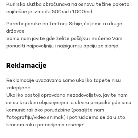
Kurirska služba obračunava na osnovu težine paketa i
najčešće je između 500rsd i 1000rsd.
Pored isporuke na teritoriji Srbije, šaljemo i u druge
državae.
Samo nam javite gde želite pošiljku i mi ćemo Vam
ponuditi najpovoljniju i najsigurniju opciju za slanje.
Reklamacije
Reklamacije uvazavamo samo ukoliko tapete nisu
zalepljene.
Ukoliko postoji opravdano nezadovoljstvo, javite nam
se sa kratkim objasnjenjem u okviru prepiske gde smo
komunicirali oko porudzbine (posaljite nam
fotografiju/video snimak) i potrudicemo se da u sto
kracem roku pronadjemo resenje!