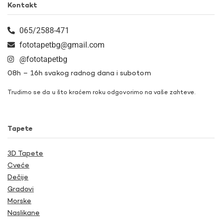
Kontakt
065/2588-471
fototapetbg@gmail.com
@fototapetbg
08h – 16h svakog radnog dana i subotom
Trudimo se da u što kraćem roku odgovorimo na vaše zahteve.
Tapete
3D Tapete
Cveće
Dečije
Gradovi
Morske
Naslikane