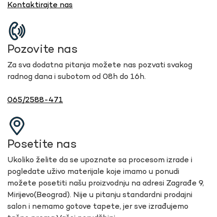
Kontaktirajte nas
Pozovite nas
Za sva dodatna pitanja možete nas pozvati svakog
radnog dana i subotom od 08h do 16h.
065/2588-471
Posetite nas
Ukoliko želite da se upoznate sa procesom izrade i
pogledate uživo materijale koje imamo u ponudi
možete posetiti našu proizvodnju na adresi Zagrađe 9,
Mirijevo(Beograd). Nije u pitanju standardni prodajni
salon i nemamo gotove tapete, jer sve izrađujemo