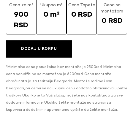
Cena za m²
Ukupno m²
Cena Tapeta
Cena sa
montažom
900
0 m²
0 RSD
0 RSD
RSD
DODAJ U KORPU
*Minimalna cena porudžbine bez montaže je 2500rsd. Minimalna
cena porudžbine sa montažom je 6200rsd. Cena montaže
obračunata je za teritoriju Beograda. Montaže radimo i van
Beograda, pri čemu se na ukupnu cenu dodatno obračunavaju putni
troškovi. Ukoliko je to Vaš slučaj,
možete nas kontaktirati
za sve
dodatne informacije. Ukoliko želite montažu na stranici za
kupovinu u dodatnim napomenama upišite da želite montažu.