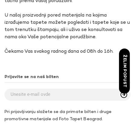
tačno prema Vašoj porudžbini.
U našoj proizvodnji pored materijala na kojima
izrađujemo tapete možete pogledati i tapete koje se u
tom trenutku štampaju, ali i uživo se konsultovati sa
nama oko Vaše potencijalne porudžbine.
Čekamo Vas svakog radnog dana od 08h do 16h.
ŽELIM POPUST
Prijavite se na naš bilten
Pri prijavljivanju slažete se da primate bilten i druge
promotivne materijale od Foto Tapet Beograd.