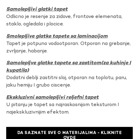
Samolepljivi glatki tapet
Odlicno je resenje za zidove, frontove elemenata,
staklo, ogledala i plocice.
Smolepljive glatke tapete sa laminacijom
Tapet je potpuno vodootporan. Otporan na grebanje,
zvrljanje, habanje.
Samolepljve glatke tapete sa zastitom(za kuhinje I
kupatila)
Dodatni deblji zastitni sloj, otporan na toplotu, paru,
jaku hemiju I grubo ciscenje.
Ekskluzivni samolepljivi reljefni tapet
U pitanju je tapet sa najraskosnijom teksturom I
najekskluzivnijim efektom.
DA SAZNATE SVE O MATERIJALIMA - KLIKNITE
OVDE