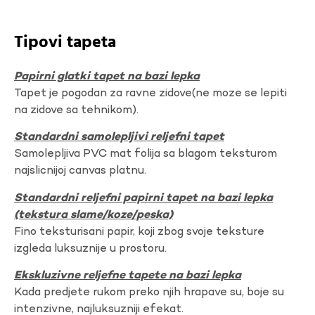
Tipovi tapeta
Papirni glatki tapet na bazi lepka
Tapet je pogodan za ravne zidove(ne moze se lepiti
na zidove sa tehnikom).
Standardni samolepljivi reljefni tapet
Samolepljiva PVC mat folija sa blagom teksturom
najslicnijoj canvas platnu.
Standardni reljefni papirni tapet na bazi lepka
(tekstura slame/koze/peska)
Fino teksturisani papir, koji zbog svoje teksture
izgleda luksuznije u prostoru.
Ekskluzivne reljefne tapete na bazi lepka
Kada predjete rukom preko njih hrapave su, boje su
intenzivne, najluksuzniji efekat.