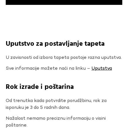
Uputstvo za postavljanje tapeta
U zavisnosti od izbora tapeta postoje razna uputstva.
Sve informacije možete naći na linku –
Uputstva
Rok izrade i poštarina
Od trenutka kada potvrdite porudžbinu, rok za
isporuku je 3 do 5 radnih dana.
Nažalost nemamo preciznu informaciju o visini
poštarine.