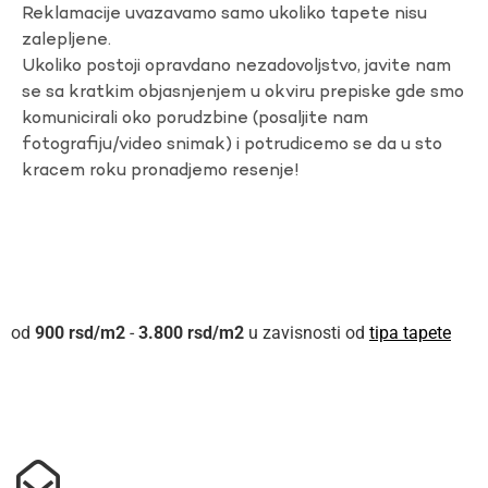
Reklamacije uvazavamo samo ukoliko tapete nisu
zalepljene.
Ukoliko postoji opravdano nezadovoljstvo, javite nam
se sa kratkim objasnjenjem u okviru prepiske gde smo
komunicirali oko porudzbine (posaljite nam
fotografiju/video snimak) i potrudicemo se da u sto
kracem roku pronadjemo resenje!
900
rsd
-
3.800
rsd
u zavisnosti od
tipa tapete