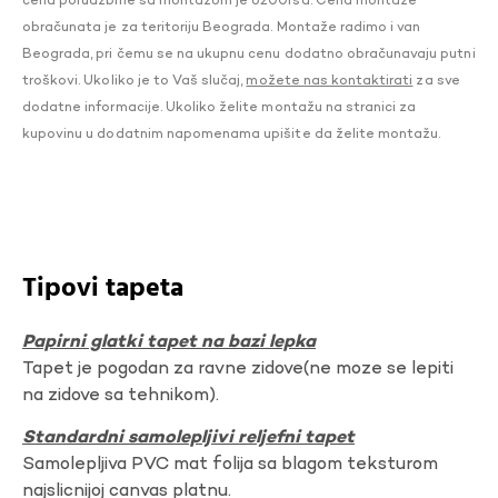
cena porudžbine sa montažom je 6200rsd. Cena montaže
obračunata je za teritoriju Beograda. Montaže radimo i van
Beograda, pri čemu se na ukupnu cenu dodatno obračunavaju putni
troškovi. Ukoliko je to Vaš slučaj,
možete nas kontaktirati
za sve
dodatne informacije. Ukoliko želite montažu na stranici za
kupovinu u dodatnim napomenama upišite da želite montažu.
Tipovi tapeta
Papirni glatki tapet na bazi lepka
Tapet je pogodan za ravne zidove(ne moze se lepiti
na zidove sa tehnikom).
Standardni samolepljivi reljefni tapet
Samolepljiva PVC mat folija sa blagom teksturom
najslicnijoj canvas platnu.