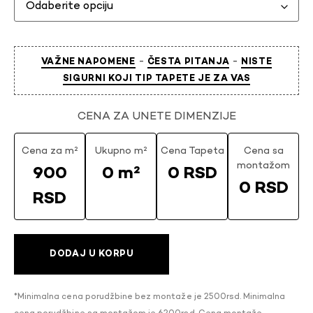
-
-
VAŽNE NAPOMENE
ČESTA PITANJA
NISTE
SIGURNI KOJI TIP TAPETE JE ZA VAS
CENA ZA UNETE DIMENZIJE
Cena za m²
Ukupno m²
Cena Tapeta
Cena sa
montažom
900
0 m²
0 RSD
0 RSD
RSD
DODAJ U KORPU
*Minimalna cena porudžbine bez montaže je 2500rsd. Minimalna