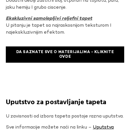
Dodatni deblji zastitni sloj, otporan na toplotu, paru,
jaku hemiju I grubo ciscenje.
Ekskluzivni samolepljivi reljefni tapet
U pitanju je tapet sa najraskosnijom teksturom I
najekskluzivnijim efektom.
DA SAZNATE SVE O MATERIJALIMA - KLIKNITE
OVDE
Uputstvo za postavljanje tapeta
U zavisnosti od izbora tapeta postoje razna uputstva.
Sve informacije možete naći na linku –
Uputstva