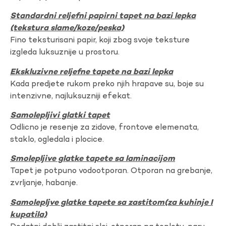
Standardni reljefni papirni tapet na bazi lepka
(tekstura slame/koze/peska)
Fino teksturisani papir, koji zbog svoje teksture
izgleda luksuznije u prostoru.
Ekskluzivne reljefne tapete na bazi lepka
Kada predjete rukom preko njih hrapave su, boje su
intenzivne, najluksuzniji efekat.
Samolepljivi glatki tapet
Odlicno je resenje za zidove, frontove elemenata,
staklo, ogledala i plocice.
Smolepljive glatke tapete sa laminacijom
Tapet je potpuno vodootporan. Otporan na grebanje,
zvrljanje, habanje.
Samolepljve glatke tapete sa zastitom(za kuhinje I
kupatila)