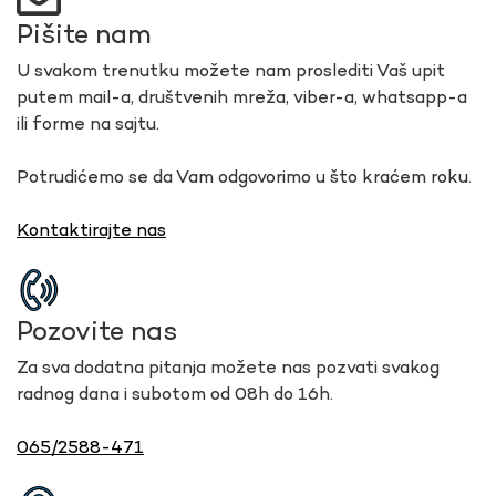
Pišite nam
U svakom trenutku možete nam proslediti Vaš upit
putem mail-a, društvenih mreža, viber-a, whatsapp-a
ili forme na sajtu.
Potrudićemo se da Vam odgovorimo u što kraćem roku.
Kontaktirajte nas
Pozovite nas
Za sva dodatna pitanja možete nas pozvati svakog
radnog dana i subotom od 08h do 16h.
065/2588-471