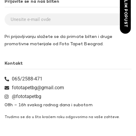
ŽELIM POPUST
Prijavite se na naš bilten
Pri prijavljivanju slažete se da primate bilten i druge
promotivne materijale od Foto Tapet Beograd.
Kontakt
065/2588-471
fototapetbg@gmail.com
@fototapetbg
08h – 16h svakog radnog dana i subotom
Trudimo se da u što kraćem roku odgovorimo na vaše zahteve.