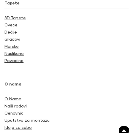
Tapete
3D Tapete
Cveće
Dečije
Gradovi
Morske
Naslikane
Pozadine
O nama
O Nama
Naši radovi
Cenovnik
Uputstvo za montažu
Ideje za sobe