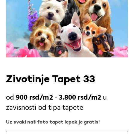
Zivotinje Tapet 33
900
rsd
-
3.800
rsd
u
zavisnosti od
tipa tapete
Uz svaki naš foto tapet lepak je gratis!