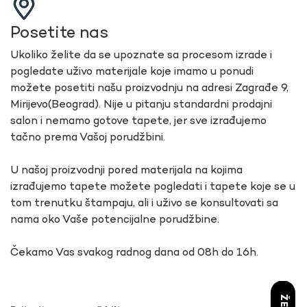
Posetite nas
Ukoliko želite da se upoznate sa procesom izrade i
pogledate uživo materijale koje imamo u ponudi
možete posetiti našu proizvodnju na adresi Zagrađe 9,
Mirijevo(Beograd). Nije u pitanju standardni prodajni
salon i nemamo gotove tapete, jer sve izrađujemo
tačno prema Vašoj porudžbini.
U našoj proizvodnji pored materijala na kojima
izrađujemo tapete možete pogledati i tapete koje se u
tom trenutku štampaju, ali i uživo se konsultovati sa
nama oko Vaše potencijalne porudžbine.
Čekamo Vas svakog radnog dana od 08h do 16h.