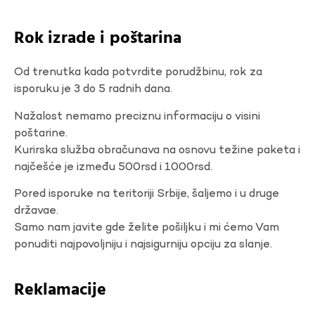
Rok izrade i poštarina
Od trenutka kada potvrdite porudžbinu, rok za
isporuku je 3 do 5 radnih dana.
Nažalost nemamo preciznu informaciju o visini
poštarine.
Kurirska služba obračunava na osnovu težine paketa i
najčešće je između 500rsd i 1000rsd.
Pored isporuke na teritoriji Srbije, šaljemo i u druge
državae.
Samo nam javite gde želite pošiljku i mi ćemo Vam
ponuditi najpovoljniju i najsigurniju opciju za slanje.
Reklamacije