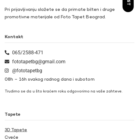
Pri prijavljivanju slažete se da primate bilten i druge
promotivne materijale od Foto Tapet Beograd.
Kontakt
065/2588-471
fototapetbg@gmail.com
@fototapetbg
08h – 16h svakog radnog dana i subotom
Trudimo se da u što kraćem roku odgovorimo na vaše zahteve.
Tapete
3D Tapete
Cveće