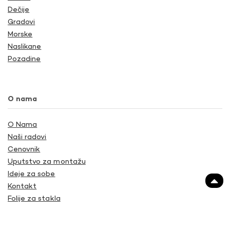
Dečije
Gradovi
Morske
Naslikane
Pozadine
O nama
O Nama
Naši radovi
Cenovnik
Uputstvo za montažu
Ideje za sobe
Kontakt
Folije za stakla