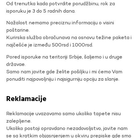
Od trenutka kada potvrdite porudžbinu, rok za
isporuku je 3 do 5 radnih dana.
Nažalost nemamo preciznu informaciju o visini
poštarine.
Kurirska služba obračunava na osnovu težine paketa i
najčešće je između 500rsd i 1000rsd.
Pored isporuke na teritoriji Srbije, šaljemo i u druge
državae.
Samo nam javite gde želite pošiljku i mi ćemo Vam
ponuditi najpovoljniju i najsigurniju opciju za slanje.
Reklamacije
Reklamacije uvazavamo samo ukoliko tapete nisu
zalepljene.
Ukoliko postoji opravdano nezadovoljstvo, javite nam
se sa kratkim objasnjenjem u okviru prepiske gde smo