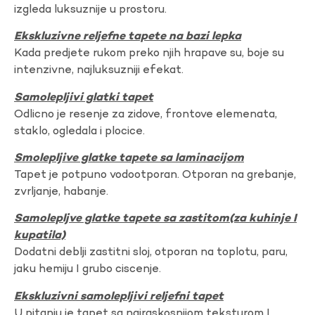
izgleda luksuznije u prostoru.
Ekskluzivne reljefne tapete na bazi lepka
Kada predjete rukom preko njih hrapave su, boje su
intenzivne, najluksuzniji efekat.
Samolepljivi glatki tapet
Odlicno je resenje za zidove, frontove elemenata,
staklo, ogledala i plocice.
Smolepljive glatke tapete sa laminacijom
Tapet je potpuno vodootporan. Otporan na grebanje,
zvrljanje, habanje.
Samolepljve glatke tapete sa zastitom(za kuhinje I
kupatila)
Dodatni deblji zastitni sloj, otporan na toplotu, paru,
jaku hemiju I grubo ciscenje.
Ekskluzivni samolepljivi reljefni tapet
U pitanju je tapet sa najraskosnijom teksturom I