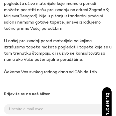
pogledate uživo materijale koje imamo u ponudi
možete posetiti našu proizvodnju na adresi Zagrađe 9,
Mirijevo(Beograd). Nije u pitanju standardni prodajni
salon i nemamo gotove tapete, jer sve izrađujemo
tačno prema Vašoj porudžbini.
U našoj proizvodnji pored materijala na kojima
izrađujemo tapete možete pogledati i tapete koje se u
tom trenutku štampaju, ali i uživo se konsultovati sa
nama oko Vaše potencijalne porudžbine.
Čekamo Vas svakog radnog dana od 08h do 16h.
Prijavite se na naš bilten
ŽELIM POPUST