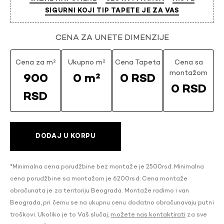
SIGURNI KOJI TIP TAPETE JE ZA VAS
CENA ZA UNETE DIMENZIJE
Cena za m²
Ukupno m²
Cena Tapeta
Cena sa
montažom
900
0 m²
0 RSD
0 RSD
RSD
DODAJ U KORPU
*Minimalna cena porudžbine bez montaže je 2500rsd. Minimalna
cena porudžbine sa montažom je 6200rsd. Cena montaže
obračunata je za teritoriju Beograda. Montaže radimo i van
Beograda, pri čemu se na ukupnu cenu dodatno obračunavaju putni
troškovi. Ukoliko je to Vaš slučaj,
možete nas kontaktirati
za sve