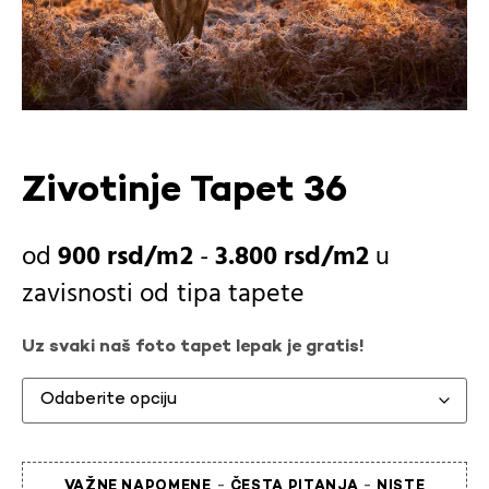
Zivotinje Tapet 36
900
rsd
-
3.800
rsd
u
zavisnosti od
tipa tapete
Uz svaki naš foto tapet lepak je gratis!
-
-
VAŽNE NAPOMENE
ČESTA PITANJA
NISTE