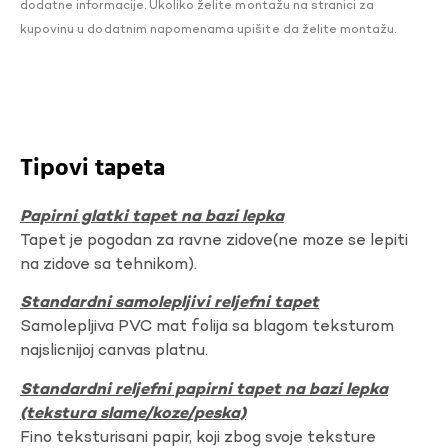
dodatne informacije. Ukoliko želite montažu na stranici za
kupovinu u dodatnim napomenama upišite da želite montažu.
Tipovi tapeta
Papirni glatki tapet na bazi lepka
Tapet je pogodan za ravne zidove(ne moze se lepiti
na zidove sa tehnikom).
Standardni samolepljivi reljefni tapet
Samolepljiva PVC mat folija sa blagom teksturom
najslicnijoj canvas platnu.
Standardni reljefni papirni tapet na bazi lepka
(tekstura slame/koze/peska)
Fino teksturisani papir, koji zbog svoje teksture