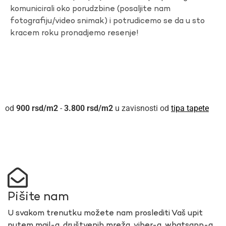
komunicirali oko porudzbine (posaljite nam
fotografiju/video snimak) i potrudicemo se da u sto
kracem roku pronadjemo resenje!
900
rsd
-
3.800
rsd
u zavisnosti od
tipa tapete
Pišite nam
U svakom trenutku možete nam proslediti Vaš upit
putem mail-a, društvenih mreža, viber-a, whatsapp-a