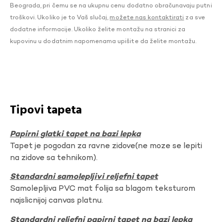
Beograda, pri čemu se na ukupnu cenu dodatno obračunavaju putni
troškovi. Ukoliko je to Vaš slučaj,
možete nas kontaktirati
za sve
dodatne informacije. Ukoliko želite montažu na stranici za
kupovinu u dodatnim napomenama upišite da želite montažu.
Tipovi tapeta
Papirni glatki tapet na bazi lepka
Tapet je pogodan za ravne zidove(ne moze se lepiti
na zidove sa tehnikom).
Standardni samolepljivi reljefni tapet
Samolepljiva PVC mat folija sa blagom teksturom
najslicnijoj canvas platnu.
Standardni reljefni papirni tapet na bazi lepka