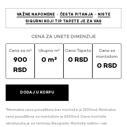
-
-
VAŽNE NAPOMENE
ČESTA PITANJA
NISTE
SIGURNI KOJI TIP TAPETE JE ZA VAS
CENA ZA UNETE DIMENZIJE
Cena za m²
Ukupno m²
Cena Tapeta
Cena sa
montažom
900
0 m²
0 RSD
0 RSD
RSD
DODAJ U KORPU
*Minimalna cena porudžbine bez montaže je 2500rsd. Minimalna
cena porudžbine sa montažom je 6200rsd. Cena montaže
obračunata je za teritoriju Beograda. Montaže radimo i van