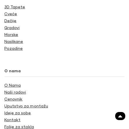
3D Tapete
Cveće
Dečije
Gradovi
Morske
Naslikane
Pozadine
O nama
O Nama
Naši radovi
Cenovnik
Uputstvo za montažu
Ideje za sobe
Kontakt
Folije za stakla