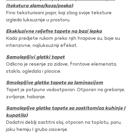
(tekstura slame/koze/peska)
Fino teksturisani papir, koji zbog svoje teksture
izgleda luksuznije u prostoru.
Ekskluzivne reljefne tapete na bazi lepka
Kada predjete rukom preko njih hrapave su, boje su
intenzivne, najluksuzniji efekat.
Samolepljivi glatki tapet
Odlicno je resenje za zidove, frontove elemenata,
staklo, ogledala i plocice.
Smolepljive glatke tapete sa laminacijom
Tapet je potpuno vodootporan. Otporan na grebanje,
zvrljanje, habanje.
Samolepljve glatke tapete sa zastitom(za kuhinje I
kupatila)
Dodatni deblji zastitni sloj, otporan na toplotu, paru,
jaku hemiju I grubo ciscenje.