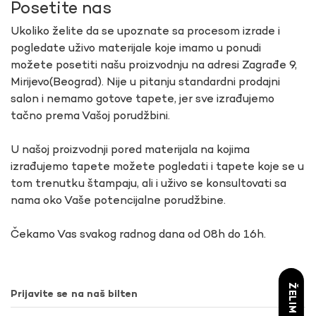
Posetite nas
Ukoliko želite da se upoznate sa procesom izrade i
pogledate uživo materijale koje imamo u ponudi
možete posetiti našu proizvodnju na adresi Zagrađe 9,
Mirijevo(Beograd). Nije u pitanju standardni prodajni
salon i nemamo gotove tapete, jer sve izrađujemo
tačno prema Vašoj porudžbini.
U našoj proizvodnji pored materijala na kojima
izrađujemo tapete možete pogledati i tapete koje se u
tom trenutku štampaju, ali i uživo se konsultovati sa
nama oko Vaše potencijalne porudžbine.
Čekamo Vas svakog radnog dana od 08h do 16h.
Prijavite se na naš bilten