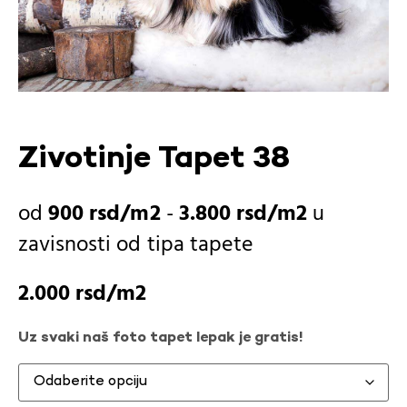
Zivotinje Tapet 38
900
rsd
-
3.800
rsd
u
zavisnosti od
tipa tapete
2.000
rsd
Uz svaki naš foto tapet lepak je gratis!