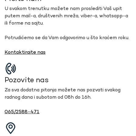
U svakom trenutku možete nam proslediti Vaš upit
putem mail-a, društvenih mreža, viber-a, whatsapp-a
ili forme na sajtu.
Potrudićemo se da Vam odgovorimo u što kraćem roku.
Kontaktirajte nas
Pozovite nas
Za sva dodatna pitanja možete nas pozvati svakog
radnog dana i subotom od 08h do 16h.
065/2588-471