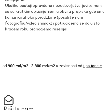
zalepljene.
Ukoliko postoji opravdano nezadovoljstvo, javite nam
se sa kratkim objasnjenjem u okviru prepiske gde smo
komunicirali oko porudzbine (posaljite nam
fotografiju/video snimak) i potrudicemo se da u sto
kracem roku pronadjemo resenje!
900
rsd
-
3.800
rsd
u zavisnosti od
tipa tapete
Pišite nam