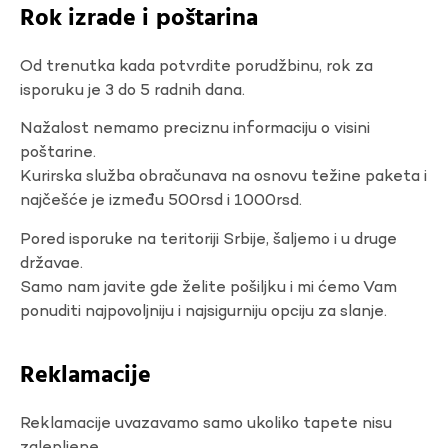
Rok izrade i poštarina
Od trenutka kada potvrdite porudžbinu, rok za
isporuku je 3 do 5 radnih dana.
Nažalost nemamo preciznu informaciju o visini
poštarine.
Kurirska služba obračunava na osnovu težine paketa i
najčešće je između 500rsd i 1000rsd.
Pored isporuke na teritoriji Srbije, šaljemo i u druge
državae.
Samo nam javite gde želite pošiljku i mi ćemo Vam
ponuditi najpovoljniju i najsigurniju opciju za slanje.
Reklamacije
Reklamacije uvazavamo samo ukoliko tapete nisu