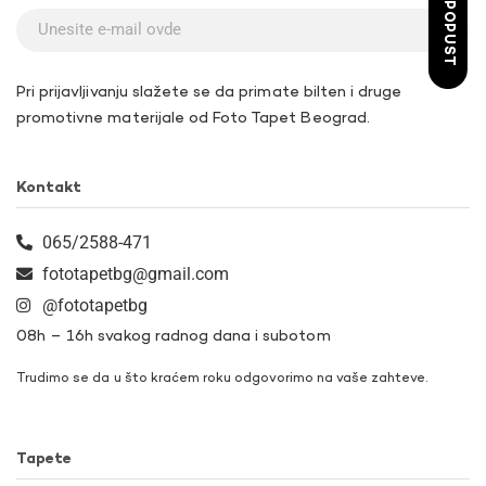
ŽELIM POPUST
Pri prijavljivanju slažete se da primate bilten i druge
promotivne materijale od Foto Tapet Beograd.
Kontakt
065/2588-471
fototapetbg@gmail.com
@fototapetbg
08h – 16h svakog radnog dana i subotom
Trudimo se da u što kraćem roku odgovorimo na vaše zahteve.
Tapete