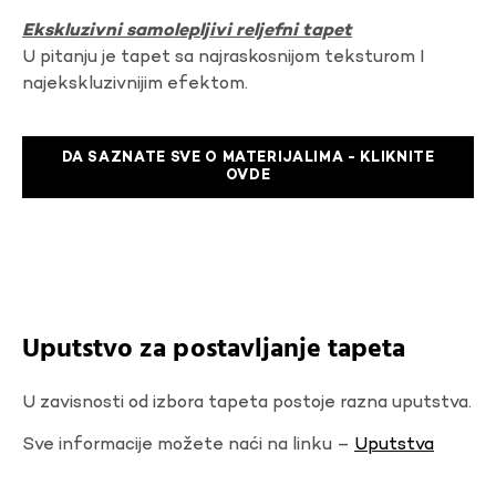
Ekskluzivni samolepljivi reljefni tapet
U pitanju je tapet sa najraskosnijom teksturom I
najekskluzivnijim efektom.
DA SAZNATE SVE O MATERIJALIMA - KLIKNITE
OVDE
Uputstvo za postavljanje tapeta
U zavisnosti od izbora tapeta postoje razna uputstva.
Sve informacije možete naći na linku –
Uputstva