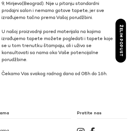
9, Mirijevo(Beograd). Nije u pitanju standardni
prodajni salon i nemamo gotove tapete, jer sve
izrađujemo tačno prema Vašoj porudžbini.
ŽELIM POPUST
U našoj proizvodnji pored materijala na kojima
izrađujemo tapete možete pogledati i tapete koje
se u tom trenutku štampaju, ali i uživo se
konsultovati sa nama oko Vaše potencijalne
porudžbine.
Čekamo Vas svakog radnog dana od 08h do 16h.
nama
Pratite nas
Nama