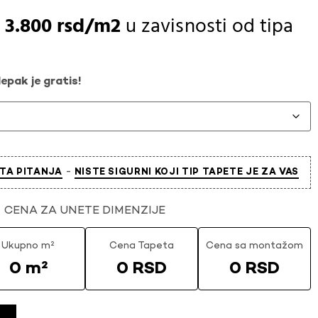
-
3.800
rsd
u zavisnosti od
tipa
epak je gratis!
-
TA PITANJA
NISTE SIGURNI KOJI TIP TAPETE JE ZA VAS
CENA ZA UNETE DIMENZIJE
Ukupno m²
Cena Tapeta
Cena sa montažom
0 m²
0 RSD
0 RSD