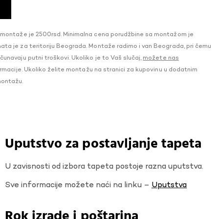
 montaže je 2500rsd. Minimalna cena porudžbine sa montažom je
a je za teritoriju Beograda. Montaže radimo i van Beograda, pri čemu
navaju putni troškovi. Ukoliko je to Vaš slučaj,
možete nas
macije. Ukoliko želite montažu na stranici za kupovinu u dodatnim
montažu.
Uputstvo za postavljanje tapeta
U zavisnosti od izbora tapeta postoje razna uputstva.
Sve informacije možete naći na linku –
Uputstva
Rok izrade i poštarina