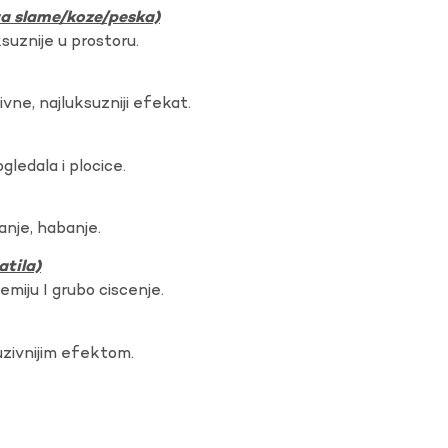
ura slame/koze/peska)
ksuznije u prostoru.
vne, najluksuzniji efekat.
gledala i plocice.
anje, habanje.
atila)
hemiju I grubo ciscenje.
uzivnijim efektom.