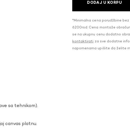
DODAJ U KORPU
*Minimalna cena porudžbine bez
6200rsd. Cena montaže obračunat
se na ukupnu cenu dodatno obraču
kontaktirati
za sve dodatne infor
napomenama upišite da želite 
dove sa tehnikom).
oj canvas platnu.