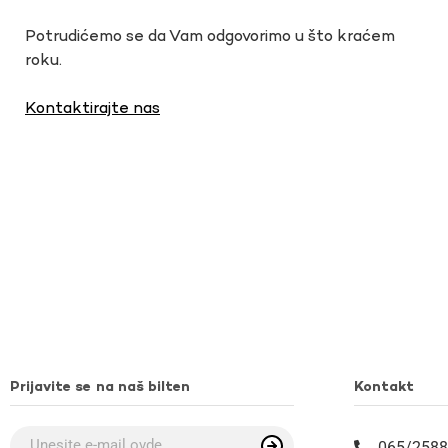
Potrudićemo se da Vam odgovorimo u što kraćem
roku.
Kontaktirajte nas
Prijavite se na naš bilten
Kontakt
065/2588