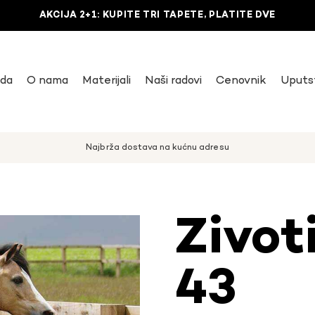
AKCIJA 2+1: KUPITE TRI TAPETE, PLATITE DVE
uda
O nama
Materijali
Naši radovi
Cenovnik
Uputs
Najbrža dostava na kućnu adresu
Zivot
43