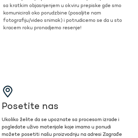
sa kratkim objasnjenjem u okviru prepiske gde smo
komunicirali oko porudzbine (posaljite nam
fotografiju/video snimak) i potrudicemo se da u sto
kracem roku pronadjemo resenje!
Posetite nas
Ukoliko želite da se upoznate sa procesom izrade i
pogledate uživo materijale koje imamo u ponudi
možete posetiti našu proizvodnju na adresi Zagrađe