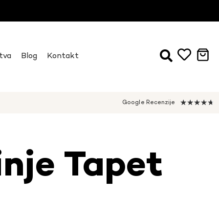
tva
Blog
Kontakt
★
★
★
★
★
Google Recenzije
inje Tapet