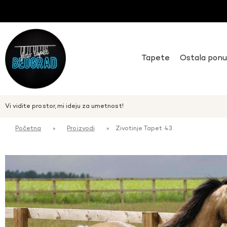
Tapete
Ostala pon
Vi vidite prostor, mi ideju za umetnost!
Početna
»
Proizvodi
»
Zivotinje Tapet 43