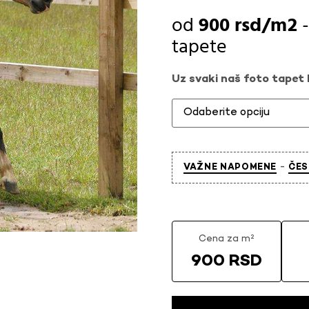
900
rsd
tapete
Uz svaki naš foto tapet l
-
VAŽNE NAPOMENE
ČES
Cena za m²
900 RSD