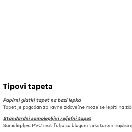
Tipovi tapeta
Papirni glatki tapet na bazi lepka
Tapet je pogodan za ravne zidove(ne moze se lepiti na zi
Standardni samolepljivi reljefni tapet
Samolepljiva PVC mat folija sa blagom teksturom najslicnij