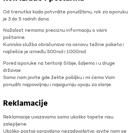
Od trenutka kada potvrdite porudžbinu, rok za isporuku
je 3 do 5 radnih dana.
Nažalost nemamo preciznu informaciju o visini
poštarine.
Kurirska služba obračunava na osnovu težine paketa i
najčešće je između 500rsd i 1000rsd.
Pored isporuke na teritoriji Srbije, šaljemo i u druge
državae.
Samo nam javite gde želite pošiljku i mi ćemo Vam
ponuditi najpovoljniju i najsigurniju opciju za slanje.
Reklamacije
Reklamacije uvazavamo samo ukoliko tapete nisu
zalepljene.
Ukoliko postoji opravdano nezadovoljstvo, javite nam se