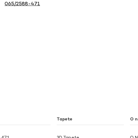
065/2588-471
Tapete
O 
-471
3D Tapete
O 