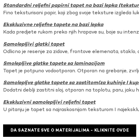
Standardni reljefni papirni tapet na bazi lepka (tekst
Fino teksturisani papir, koji zbog svoje teksture izgleda lu
Ekskluzivne reljefne tapete na bazi lepka
Kada predjete rukom preko njih hrapave su, boje su intenzi
Samolepljivi glatki tapet
Odlicno je resenje za zidove, frontove elemenata, staklo, o
Smolepljive glatke tapete sa laminacijom
Tapet je potpuno vodootporan. Otporan na grebanje, zvrlj
Samolepljve glatke tapete sa zastitom(za kuhinje I kup
Dodatni deblji zastitni sloj, otporan na toplotu, paru, jaku 
Ekskluzivni samolepljivi reljefni tapet
U pitanju je tapet sa najraskosnijom teksturom I najekskl
DA SAZNATE SVE O MATERIJALIMA - KLIKNITE OVDE