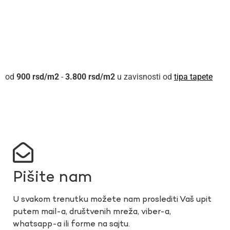
900
rsd
-
3.800
rsd
u zavisnosti od
tipa tapete
Pišite nam
U svakom trenutku možete nam proslediti Vaš upit
putem mail-a, društvenih mreža, viber-a,
whatsapp-a ili forme na sajtu.