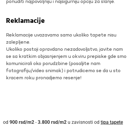
ponuditi najpovoljniju i najsigurniju opciju za slanje.
Reklamacije
Reklamacije uvazavamo samo ukoliko tapete nisu
zalepljene.
Ukoliko postoji opravdano nezadovoljstvo, javite nam
se sa kratkim objasnjenjem u okviru prepiske gde smo
komunicirali oko porudzbine (posaljite nam
fotografiju/video snimak) i potrudicemo se da u sto
kracem roku pronadjemo resenje!
900
rsd
-
3.800
rsd
u zavisnosti od
tipa tapete