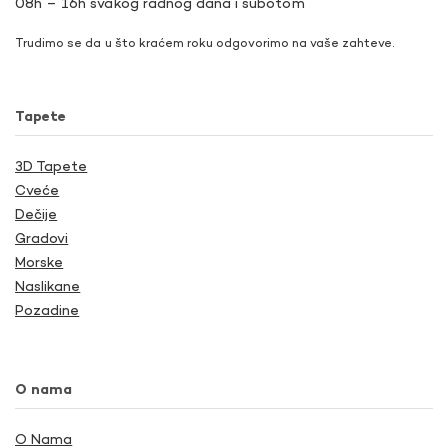
08h – 16h svakog radnog dana i subotom
Trudimo se da u što kraćem roku odgovorimo na vaše zahteve.
Tapete
3D Tapete
Cveće
Dečije
Gradovi
Morske
Naslikane
Pozadine
O nama
O Nama