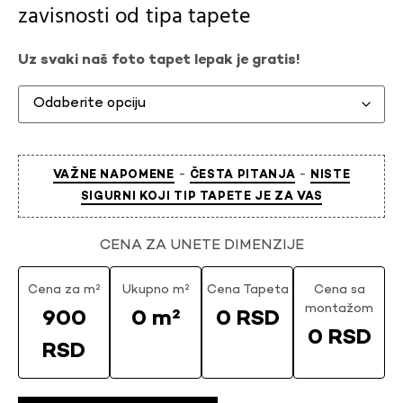
zavisnosti od
tipa tapete
Uz svaki naš foto tapet lepak je gratis!
-
-
VAŽNE NAPOMENE
ČESTA PITANJA
NISTE
SIGURNI KOJI TIP TAPETE JE ZA VAS
CENA ZA UNETE DIMENZIJE
Cena za m²
Ukupno m²
Cena Tapeta
Cena sa
montažom
900
0 m²
0 RSD
0 RSD
RSD