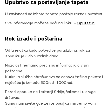
Uputstvo za postavljanje tapeta
U zavisnosti od izbora tapeta postoje razna uputstva.
Sve informacije možete naći na linku –
Uputstva
Rok izrade i poštarina
Od trenutka kada potvrdite porudžbinu, rok za
isporuku je 3 do 5 radnih dana.
Nažalost nemamo preciznu informaciju o visini
poštarine.
Kurirska služba obračunava na osnovu težine paketa i
najčešće je između 500rsd i 1000rsd.
Pored isporuke na teritoriji Srbije, šaljemo i u druge
državae.
Samo nam javite gde želite pošiljku i mi ćemo Vam