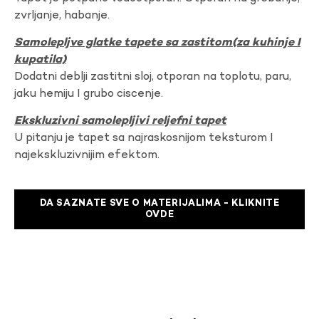
zvrljanje, habanje.
Samolepljve glatke tapete sa zastitom(za kuhinje I
kupatila)
Dodatni deblji zastitni sloj, otporan na toplotu, paru,
jaku hemiju I grubo ciscenje.
Ekskluzivni samolepljivi reljefni tapet
U pitanju je tapet sa najraskosnijom teksturom I
najekskluzivnijim efektom.
DA SAZNATE SVE O MATERIJALIMA - KLIKNITE
OVDE