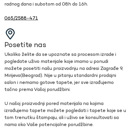
radnog dana i subotom od 08h do 16h.
065/2588-471
Posetite nas
Ukoliko želite da se upoznate sa procesom izrade i
pogledate uživo materijale koje imamo u ponudi
možete posetiti našu proizvodnju na adresi Zagrađe 9,
Mirijevo(Beograd). Nije u pitanju standardni prodajni
salon i nemamo gotove tapete, jer sve izrađujemo
tačno prema Vašoj porudžbini.
U našoj proizvodnji pored materijala na kojima
izrađujemo tapete možete pogledati i tapete koje se u
tom trenutku štampaju, ali i uživo se konsultovati sa
nama oko Vaše potencijalne porudžbine.