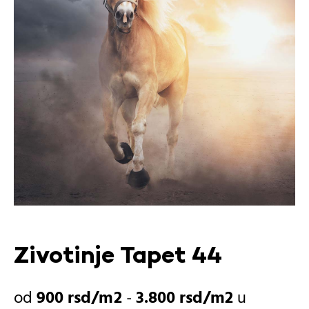
Zivotinje Tapet 44
900
rsd
-
3.800
rsd
u