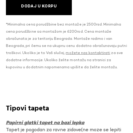
DODAJ U KORPU
*Minimalna cena porudžbine bez montaže je 2500rsd. Minimalna
cena porudžbine sa montažom je 6200rsd. Cena montaže
obračunata je za teritoriju Beograda. Montaže radimo i van
Beograda, pri čemu se na ukupnu cenu dodatno obračunavaju putni
troškovi. Ukoliko je to Vaš slučaj,
možete nas kontaktirati
za sve
dodatne informacije. Ukoliko želite montažu na stranici za
kupovinu u dodatnim napomenama upišite da želite montažu.
Tipovi tapeta
Papirni glatki tapet na bazi lepka
Tapet je pogodan za ravne zidove(ne moze se lepiti