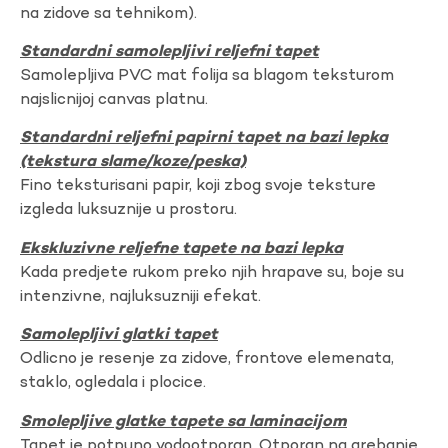
na zidove sa tehnikom).
Standardni samolepljivi reljefni tapet
Samolepljiva PVC mat folija sa blagom teksturom
najslicnijoj canvas platnu.
Standardni reljefni papirni tapet na bazi lepka
(tekstura slame/koze/peska)
Fino teksturisani papir, koji zbog svoje teksture
izgleda luksuznije u prostoru.
Ekskluzivne reljefne tapete na bazi lepka
Kada predjete rukom preko njih hrapave su, boje su
intenzivne, najluksuzniji efekat.
Samolepljivi glatki tapet
Odlicno je resenje za zidove, frontove elemenata,
staklo, ogledala i plocice.
Smolepljive glatke tapete sa laminacijom
Tapet je potpuno vodootporan. Otporan na grebanje,