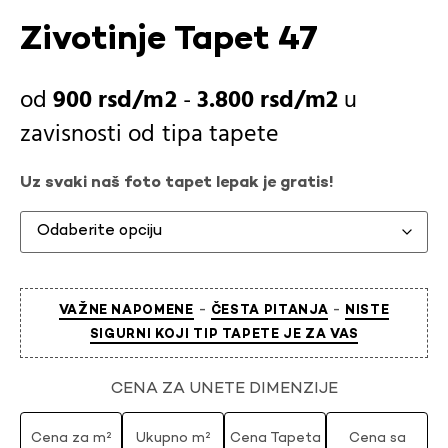
Zivotinje Tapet 47
900
rsd
-
3.800
rsd
u
zavisnosti od
tipa tapete
Uz svaki naš foto tapet lepak je gratis!
-
-
VAŽNE NAPOMENE
ČESTA PITANJA
NISTE
SIGURNI KOJI TIP TAPETE JE ZA VAS
CENA ZA UNETE DIMENZIJE
Cena za m²
Ukupno m²
Cena Tapeta
Cena sa