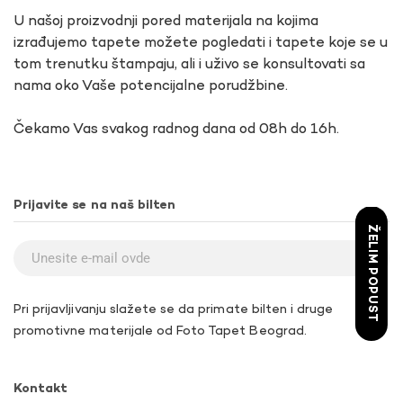
U našoj proizvodnji pored materijala na kojima
izrađujemo tapete možete pogledati i tapete koje se u
tom trenutku štampaju, ali i uživo se konsultovati sa
nama oko Vaše potencijalne porudžbine.
Čekamo Vas svakog radnog dana od 08h do 16h.
Prijavite se na naš bilten
ŽELIM POPUST
Pri prijavljivanju slažete se da primate bilten i druge
promotivne materijale od Foto Tapet Beograd.
Kontakt