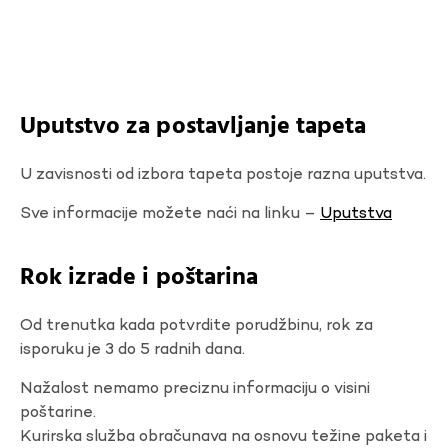
Uputstvo za postavljanje tapeta
U zavisnosti od izbora tapeta postoje razna uputstva.
Sve informacije možete naći na linku –
Uputstva
Rok izrade i poštarina
Od trenutka kada potvrdite porudžbinu, rok za
isporuku je 3 do 5 radnih dana.
Nažalost nemamo preciznu informaciju o visini
poštarine.
Kurirska služba obračunava na osnovu težine paketa i