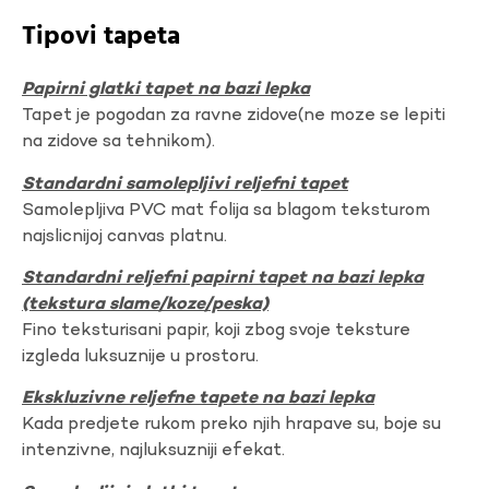
Tipovi tapeta
Papirni glatki tapet na bazi lepka
Tapet je pogodan za ravne zidove(ne moze se lepiti
na zidove sa tehnikom).
Standardni samolepljivi reljefni tapet
Samolepljiva PVC mat folija sa blagom teksturom
najslicnijoj canvas platnu.
Standardni reljefni papirni tapet na bazi lepka
(tekstura slame/koze/peska)
Fino teksturisani papir, koji zbog svoje teksture
izgleda luksuznije u prostoru.
Ekskluzivne reljefne tapete na bazi lepka
Kada predjete rukom preko njih hrapave su, boje su
intenzivne, najluksuzniji efekat.