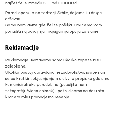
najčešće je između 500rsd i 1000rsd.
Pored isporuke na teritoriji Srbije, šaljemo i u druge
državae.
Samo nam javite gde želite pošiljku i mi ćemo Vam
ponuditi najpovoljniju i najsigurniju opciju za slanje.
Reklamacije
Reklamacije uvazavamo samo ukoliko tapete nisu
zalepljene.
Ukoliko postoji opravdano nezadovoljstvo, javite nam
se sa kratkim objasnjenjem u okviru prepiske gde smo
komunicirali oko porudzbine (posaljite nam
fotografiju/video snimak) i potrudicemo se da u sto
kracem roku pronadjemo resenje!