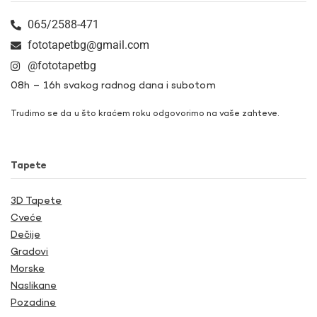
065/2588-471
fototapetbg@gmail.com
@fototapetbg
08h – 16h svakog radnog dana i subotom
Trudimo se da u što kraćem roku odgovorimo na vaše zahteve.
Tapete
3D Tapete
Cveće
Dečije
Gradovi
Morske
Naslikane
Pozadine