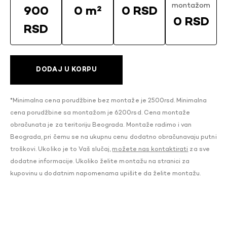
montažom
900
0 m²
0 RSD
0 RSD
RSD
DODAJ U KORPU
*Minimalna cena porudžbine bez montaže je 2500rsd. Minimalna
cena porudžbine sa montažom je 6200rsd. Cena montaže
obračunata je za teritoriju Beograda. Montaže radimo i van
Beograda, pri čemu se na ukupnu cenu dodatno obračunavaju putni
troškovi. Ukoliko je to Vaš slučaj,
možete nas kontaktirati
za sve
dodatne informacije. Ukoliko želite montažu na stranici za
kupovinu u dodatnim napomenama upišite da želite montažu.