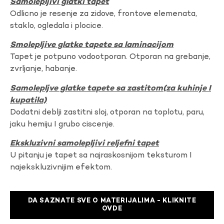
Samolepljivi glatki tapet
Odlicno je resenje za zidove, frontove elemenata,
staklo, ogledala i plocice.
Smolepljive glatke tapete sa laminacijom
Tapet je potpuno vodootporan. Otporan na grebanje,
zvrljanje, habanje.
Samolepljve glatke tapete sa zastitom(za kuhinje I
kupatila)
Dodatni deblji zastitni sloj, otporan na toplotu, paru,
jaku hemiju I grubo ciscenje.
Ekskluzivni samolepljivi reljefni tapet
U pitanju je tapet sa najraskosnijom teksturom I
najekskluzivnijim efektom.
DA SAZNATE SVE O MATERIJALIMA - KLIKNITE
OVDE