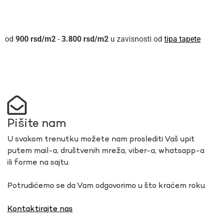
900
rsd
-
3.800
rsd
u zavisnosti od
tipa tapete
Pišite nam
U svakom trenutku možete nam proslediti Vaš upit
putem mail-a, društvenih mreža, viber-a, whatsapp-a
ili forme na sajtu.
Potrudićemo se da Vam odgovorimo u što kraćem roku.
Kontaktirajte nas