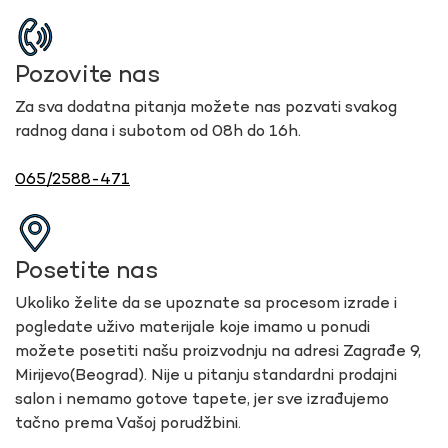
Pozovite nas
Za sva dodatna pitanja možete nas pozvati svakog
radnog dana i subotom od 08h do 16h.
065/2588-471
Posetite nas
Ukoliko želite da se upoznate sa procesom izrade i
pogledate uživo materijale koje imamo u ponudi
možete posetiti našu proizvodnju na adresi Zagrađe 9,
Mirijevo(Beograd). Nije u pitanju standardni prodajni
salon i nemamo gotove tapete, jer sve izrađujemo
tačno prema Vašoj porudžbini.