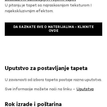
U pitanju je tapet sa najraskosnijom teksturom I
najekskluzivnijim efektom.
DA SAZNATE SVE O MATERIJALIMA - KLIKNITE
OVDE
Uputstvo za postavljanje tapeta
U zavisnosti od izbora tapeta postoje razna uputstva.
Sve informacije možete naći na linku –
Uputstva
Rok izrade i poštarina