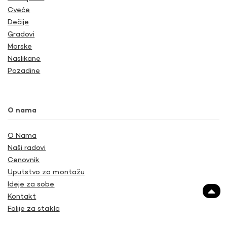
Cveće
Dečije
Gradovi
Morske
Naslikane
Pozadine
O nama
O Nama
Naši radovi
Cenovnik
Uputstvo za montažu
Ideje za sobe
Kontakt
Folije za stakla