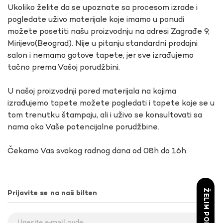
Ukoliko želite da se upoznate sa procesom izrade i
pogledate uživo materijale koje imamo u ponudi
možete posetiti našu proizvodnju na adresi Zagrađe 9,
Mirijevo(Beograd). Nije u pitanju standardni prodajni
salon i nemamo gotove tapete, jer sve izrađujemo
tačno prema Vašoj porudžbini.
U našoj proizvodnji pored materijala na kojima
izrađujemo tapete možete pogledati i tapete koje se u
tom trenutku štampaju, ali i uživo se konsultovati sa
nama oko Vaše potencijalne porudžbine.
Čekamo Vas svakog radnog dana od 08h do 16h.
ŽELIM POPUST
Prijavite se na naš bilten