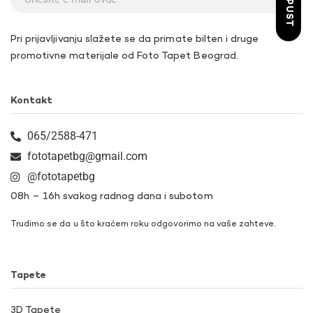
Pri prijavljivanju slažete se da primate bilten i druge
promotivne materijale od Foto Tapet Beograd.
Kontakt
065/2588-471
fototapetbg@gmail.com
@fototapetbg
08h – 16h svakog radnog dana i subotom
Trudimo se da u što kraćem roku odgovorimo na vaše zahteve.
Tapete
3D Tapete