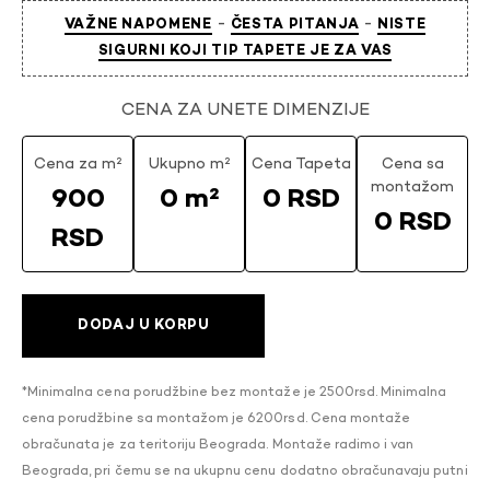
-
-
VAŽNE NAPOMENE
ČESTA PITANJA
NISTE
SIGURNI KOJI TIP TAPETE JE ZA VAS
CENA ZA UNETE DIMENZIJE
Cena za m²
Ukupno m²
Cena Tapeta
Cena sa
montažom
900
0 m²
0 RSD
0 RSD
RSD
DODAJ U KORPU
*Minimalna cena porudžbine bez montaže je 2500rsd. Minimalna
cena porudžbine sa montažom je 6200rsd. Cena montaže
obračunata je za teritoriju Beograda. Montaže radimo i van
Beograda, pri čemu se na ukupnu cenu dodatno obračunavaju putni