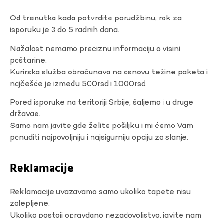
Od trenutka kada potvrdite porudžbinu, rok za
isporuku je 3 do 5 radnih dana.
Nažalost nemamo preciznu informaciju o visini
poštarine.
Kurirska služba obračunava na osnovu težine paketa i
najčešće je između 500rsd i 1000rsd.
Pored isporuke na teritoriji Srbije, šaljemo i u druge
državae.
Samo nam javite gde želite pošiljku i mi ćemo Vam
ponuditi najpovoljniju i najsigurniju opciju za slanje.
Reklamacije
Reklamacije uvazavamo samo ukoliko tapete nisu
zalepljene.
Ukoliko postoji opravdano nezadovoljstvo, javite nam