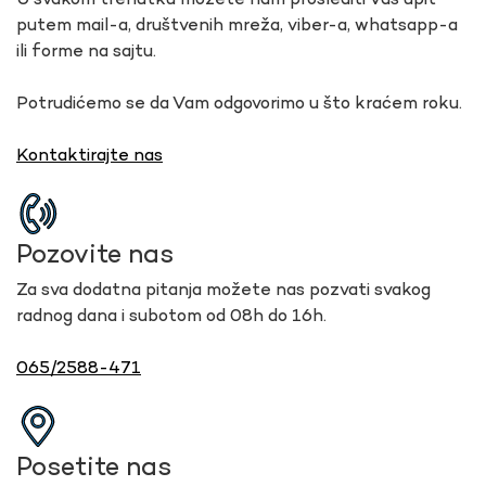
U svakom trenutku možete nam proslediti Vaš upit
putem mail-a, društvenih mreža, viber-a, whatsapp-a
ili forme na sajtu.
Potrudićemo se da Vam odgovorimo u što kraćem roku.
Kontaktirajte nas
Pozovite nas
Za sva dodatna pitanja možete nas pozvati svakog
radnog dana i subotom od 08h do 16h.
065/2588-471
Posetite nas