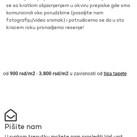
se sa kratkim objasnjenjem u okviru prepiske gde smo
komunicirali oko porudzbine (posaljite nam
fotografiju/video snimak) i potrudicemo se da u sto
kracem roku pronadjemo resenje!
900
rsd
-
3.800
rsd
u zavisnosti od
tipa tapete
Pišite nam