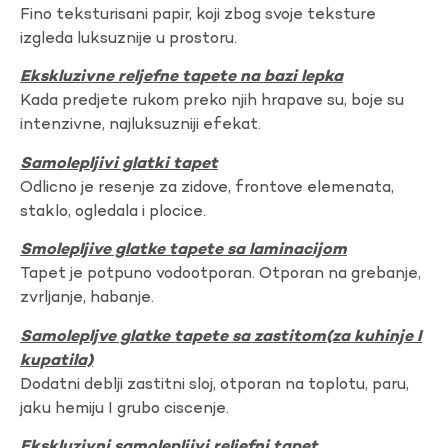
Fino teksturisani papir, koji zbog svoje teksture
izgleda luksuznije u prostoru.
Ekskluzivne reljefne tapete na bazi lepka
Kada predjete rukom preko njih hrapave su, boje su
intenzivne, najluksuzniji efekat.
Samolepljivi glatki tapet
Odlicno je resenje za zidove, frontove elemenata,
staklo, ogledala i plocice.
Smolepljive glatke tapete sa laminacijom
Tapet je potpuno vodootporan. Otporan na grebanje,
zvrljanje, habanje.
Samolepljve glatke tapete sa zastitom(za kuhinje I
kupatila)
Dodatni deblji zastitni sloj, otporan na toplotu, paru,
jaku hemiju I grubo ciscenje.
Ekskluzivni samolepljivi reljefni tapet