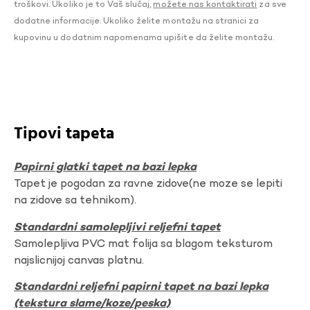
troškovi. Ukoliko je to Vaš slučaj,
možete nas kontaktirati
za sve
dodatne informacije. Ukoliko želite montažu na stranici za
kupovinu u dodatnim napomenama upišite da želite montažu.
Tipovi tapeta
Papirni glatki tapet na bazi lepka
Tapet je pogodan za ravne zidove(ne moze se lepiti
na zidove sa tehnikom).
Standardni samolepljivi reljefni tapet
Samolepljiva PVC mat folija sa blagom teksturom
najslicnijoj canvas platnu.
Standardni reljefni papirni tapet na bazi lepka
(tekstura slame/koze/peska)