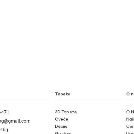
Tapete
O 
-471
3D Tapete
O 
Cveće
Naš
tbg@gmail.com
Dečije
Cen
etbg
Gradovi
Upu