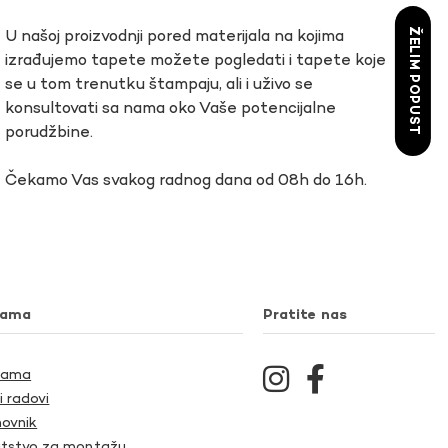
ŽELIM POPUST
U našoj proizvodnji pored materijala na kojima
izrađujemo tapete možete pogledati i tapete koje
se u tom trenutku štampaju, ali i uživo se
konsultovati sa nama oko Vaše potencijalne
porudžbine.
Čekamo Vas svakog radnog dana od 08h do 16h.
nama
Pratite nas
Nama
i radovi
ovnik
tstvo za montažu