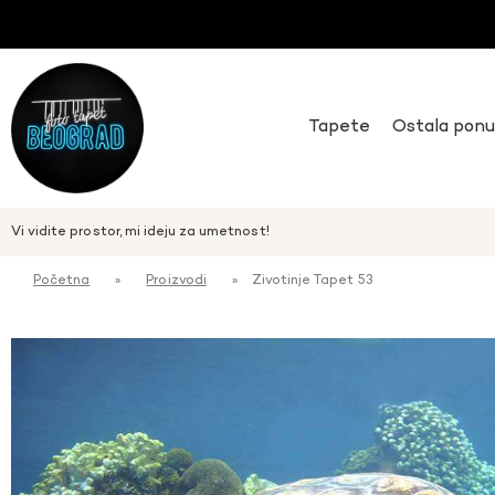
Tapete
Ostala pon
Vi vidite prostor, mi ideju za umetnost!
Početna
»
Proizvodi
»
Zivotinje Tapet 53