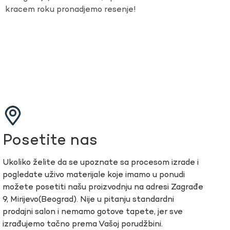
kracem roku pronadjemo resenje!
Posetite nas
Ukoliko želite da se upoznate sa procesom izrade i
pogledate uživo materijale koje imamo u ponudi
možete posetiti našu proizvodnju na adresi Zagrađe
9, Mirijevo(Beograd). Nije u pitanju standardni
prodajni salon i nemamo gotove tapete, jer sve
izrađujemo tačno prema Vašoj porudžbini.