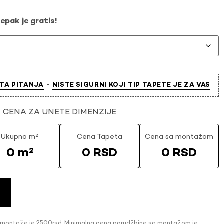
epak je gratis!
-
TA PITANJA
NISTE SIGURNI KOJI TIP TAPETE JE ZA VAS
CENA ZA UNETE DIMENZIJE
Ukupno m²
Cena Tapeta
Cena sa montažom
0 m²
0 RSD
0 RSD
 montaže je 2500rsd. Minimalna cena porudžbine sa montažom je