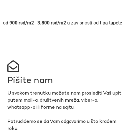
900
rsd
-
3.800
rsd
u zavisnosti od
tipa tapete
Pišite nam
U svakom trenutku možete nam proslediti Vaš upit
putem mail-a, društvenih mreža, viber-a,
whatsapp-a ili forme na sajtu.
Potrudićemo se da Vam odgovorimo u što kraćem
roku.