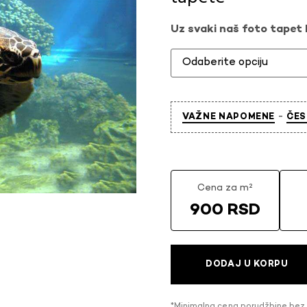
Uz svaki naš foto tapet l
-
VAŽNE NAPOMENE
ČES
Cena za m²
900 RSD
DODAJ U KORPU
*Minimalna cena porudžbine bez