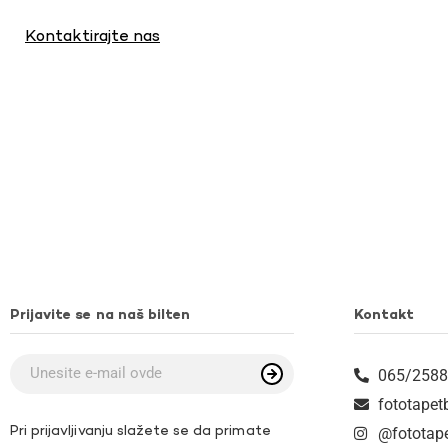
Kontaktirajte nas
Prijavite se na naš bilten
Kontakt
065/2588
fototape
Pri prijavljivanju slažete se da primate
@fototap