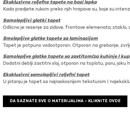
Ekskluzivne reljefne tapete na bazi lepka
Kada predjete rukom preko njih hrapave su, boje su intenzi
Samolepljivi glatki tapet
Odlicno je resenje za zidove, frontove elemenata, staklo, o
Smolepljive glatke tapete sa laminacijom
Tapet je potpuno vodootporan. Otporan na grebanje, zvrlj
Samolepljve glatke tapete sa zastitom(za kuhinje I kup
Dodatni deblji zastitni sloj, otporan na toplotu, paru, jaku 
Ekskluzivni samolepljivi reljefni tapet
U pitanju je tapet sa najraskosnijom teksturom I najekskl
DA SAZNATE SVE O MATERIJALIMA - KLIKNITE OVDE