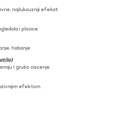
vne, najluksuzniji efekat.
gledala i plocice.
anje, habanje.
atila)
hemiju I grubo ciscenje.
uzivnijim efektom.