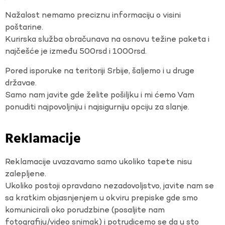
Nažalost nemamo preciznu informaciju o visini
poštarine.
Kurirska služba obračunava na osnovu težine paketa i
najčešće je između 500rsd i 1000rsd.
Pored isporuke na teritoriji Srbije, šaljemo i u druge
državae.
Samo nam javite gde želite pošiljku i mi ćemo Vam
ponuditi najpovoljniju i najsigurniju opciju za slanje.
Reklamacije
Reklamacije uvazavamo samo ukoliko tapete nisu
zalepljene.
Ukoliko postoji opravdano nezadovoljstvo, javite nam se
sa kratkim objasnjenjem u okviru prepiske gde smo
komunicirali oko porudzbine (posaljite nam
fotografiju/video snimak) i potrudicemo se da u sto