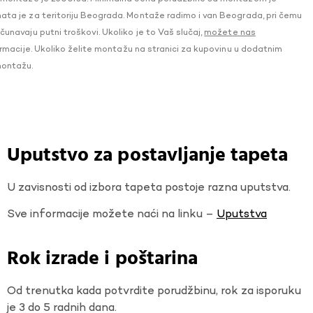
a je za teritoriju Beograda. Montaže radimo i van Beograda, pri čemu
navaju putni troškovi. Ukoliko je to Vaš slučaj,
možete nas
macije. Ukoliko želite montažu na stranici za kupovinu u dodatnim
montažu.
Uputstvo za postavljanje tapeta
U zavisnosti od izbora tapeta postoje razna uputstva.
Sve informacije možete naći na linku –
Uputstva
Rok izrade i poštarina
Od trenutka kada potvrdite porudžbinu, rok za isporuku
je 3 do 5 radnih dana.