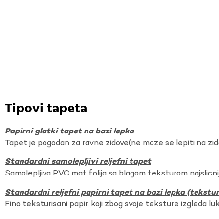
Tipovi tapeta
Papirni glatki tapet na bazi lepka
Tapet je pogodan za ravne zidove(ne moze se lepiti na zi
Standardni samolepljivi reljefni tapet
Samolepljiva PVC mat folija sa blagom teksturom najslicnij
Standardni reljefni papirni tapet na bazi lepka (tekst
Fino teksturisani papir, koji zbog svoje teksture izgleda lu