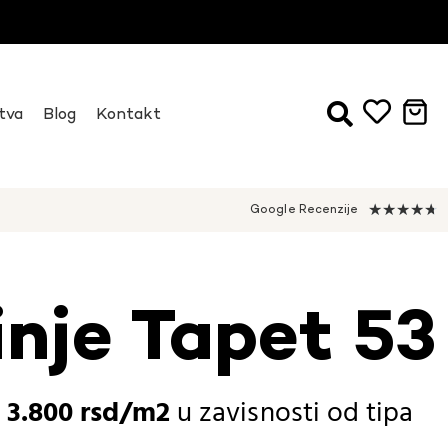
tva
Blog
Kontakt
★
★
★
★
★
Google Recenzije
inje Tapet 53
-
3.800
rsd
u zavisnosti od
tipa