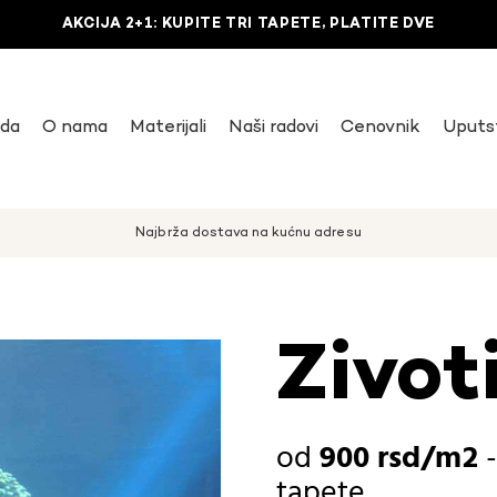
AKCIJA 2+1: KUPITE TRI TAPETE, PLATITE DVE
uda
O nama
Materijali
Naši radovi
Cenovnik
Uputs
Najbrža dostava na kućnu adresu
Zivot
900
rsd
tapete