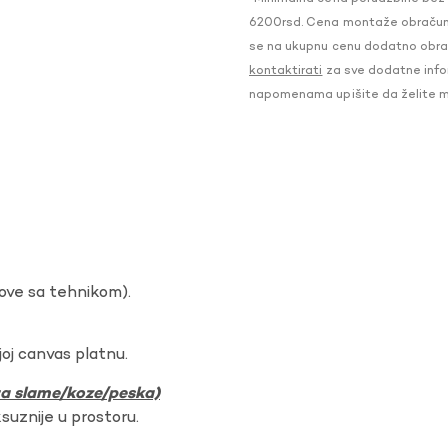
6200rsd. Cena montaže obračunat
se na ukupnu cenu dodatno obraču
kontaktirati
za sve dodatne infor
napomenama upišite da želite 
dove sa tehnikom).
oj canvas platnu.
ura slame/koze/peska)
ksuznije u prostoru.