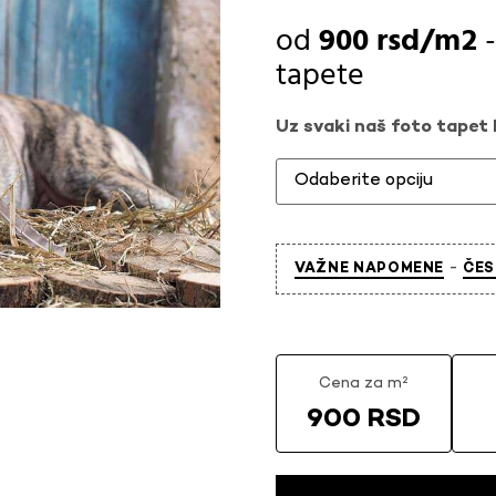
900
rsd
tapete
Uz svaki naš foto tapet l
-
VAŽNE NAPOMENE
ČES
Cena za m²
900 RSD