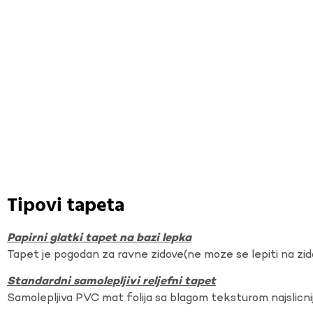
Tipovi tapeta
Papirni glatki tapet na bazi lepka
Tapet je pogodan za ravne zidove(ne moze se lepiti na zi
Standardni samolepljivi reljefni tapet
Samolepljiva PVC mat folija sa blagom teksturom najslicnij