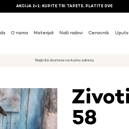
AKCIJA 2+1: KUPITE TRI TAPETE, PLATITE DVE
uda
O nama
Materijali
Naši radovi
Cenovnik
Uputs
Najbrža dostava na kućnu adresu
Zivot
58