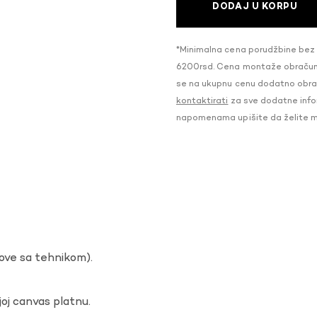
DODAJ U KORPU
*Minimalna cena porudžbine bez
6200rsd. Cena montaže obračunat
se na ukupnu cenu dodatno obraču
kontaktirati
za sve dodatne infor
napomenama upišite da želite 
dove sa tehnikom).
oj canvas platnu.