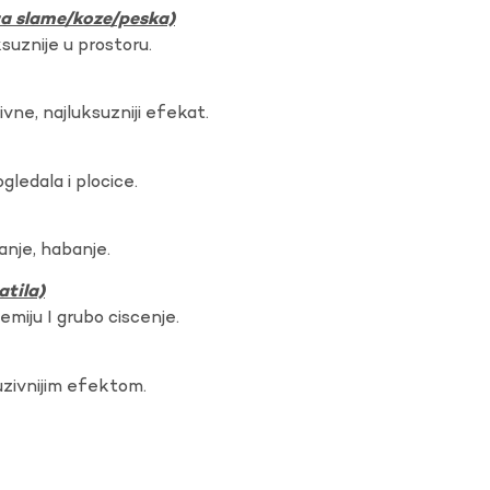
ura slame/koze/peska)
ksuznije u prostoru.
vne, najluksuzniji efekat.
gledala i plocice.
anje, habanje.
atila)
hemiju I grubo ciscenje.
uzivnijim efektom.