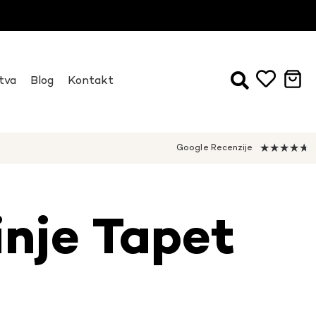
tva
Blog
Kontakt
★
★
★
★
★
Google Recenzije
inje Tapet