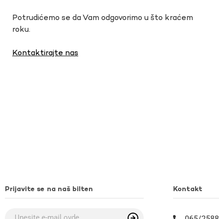
Potrudićemo se da Vam odgovorimo u što kraćem
roku.
Kontaktirajte nas
Prijavite se na naš bilten
Kontakt
065/2588