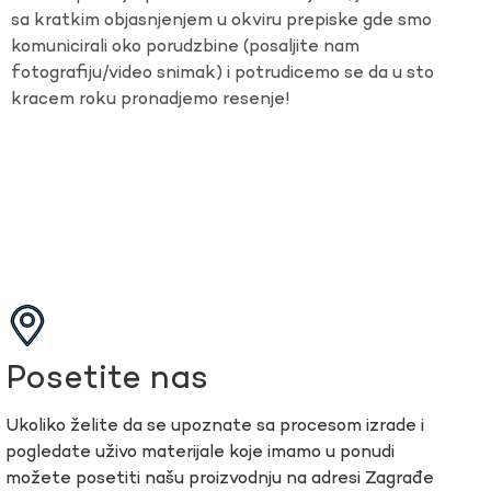
sa kratkim objasnjenjem u okviru prepiske gde smo
komunicirali oko porudzbine (posaljite nam
fotografiju/video snimak) i potrudicemo se da u sto
kracem roku pronadjemo resenje!
Posetite nas
Ukoliko želite da se upoznate sa procesom izrade i
pogledate uživo materijale koje imamo u ponudi
možete posetiti našu proizvodnju na adresi Zagrađe