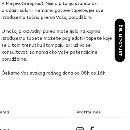
9, Mirijevo(Beograd). Nije u pitanju standardni
prodajni salon i nemamo gotove tapete, jer sve
izrađujemo tačno prema Vašoj porudžbini.
ŽELIM POPUST
U našoj proizvodnji pored materijala na kojima
izrađujemo tapete možete pogledati i tapete koje
se u tom trenutku štampaju, ali i uživo se
konsultovati sa nama oko Vaše potencijalne
porudžbine.
Čekamo Vas svakog radnog dana od 08h do 16h.
nama
Pratite nas
Nama