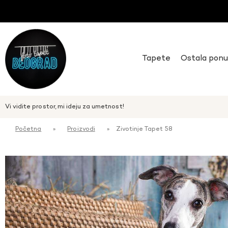
Tapete
Ostala pon
Vi vidite prostor, mi ideju za umetnost!
Početna
»
Proizvodi
»
Zivotinje Tapet 58