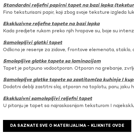
Standardni reljefni papirni tapet na bazi lepka (tekst
Fino teksturisani papir, koji zbog svoje teksture izgleda lu
Ekskluzivne reljefne tapete na bazi lepka
Kada predjete rukom preko njih hrapave su, boje su intenzi
Samolepljivi glatki tapet
Odlicno je resenje za zidove, frontove elemenata, staklo, o
Smolepljive glatke tapete sa laminacijom
Tapet je potpuno vodootporan. Otporan na grebanje, zvrlj
Samolepljve glatke tapete sa zastitom(za kuhinje I kup
Dodatni deblji zastitni sloj, otporan na toplotu, paru, jaku 
Ekskluzivni samolepljivi reljefni tapet
U pitanju je tapet sa najraskosnijom teksturom I najekskl
DA SAZNATE SVE O MATERIJALIMA - KLIKNITE OVDE