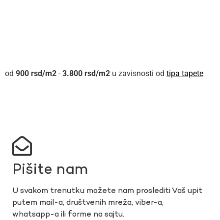
900
rsd
-
3.800
rsd
u zavisnosti od
tipa tapete
Pišite nam
U svakom trenutku možete nam proslediti Vaš upit
putem mail-a, društvenih mreža, viber-a,
whatsapp-a ili forme na sajtu.