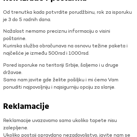
Od trenutka kada potvrdite porudžbinu, rok za isporuku
je 3 do 5 radnih dana.
Nažalost nemamo preciznu informaciju o visini
poštarine.
Kurirska služba obračunava na osnovu težine paketa i
najčešće je između 500rsd i 1000rsd.
Pored isporuke na teritoriji Srbije, šaljemo i u druge
državae.
Samo nam javite gde želite pošiljku i mi ćemo Vam
ponuditi najpovoljniju i najsigurniju opciju za slanje.
Reklamacije
Reklamacije uvazavamo samo ukoliko tapete nisu
zalepljene.
Ukoliko postoji opravdano nezadovoljstvo, javite nam se