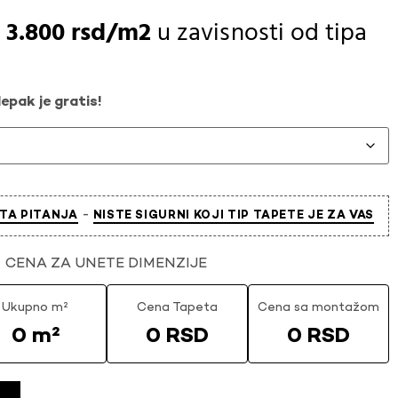
-
3.800
rsd
u zavisnosti od
tipa
epak je gratis!
-
TA PITANJA
NISTE SIGURNI KOJI TIP TAPETE JE ZA VAS
CENA ZA UNETE DIMENZIJE
Ukupno m²
Cena Tapeta
Cena sa montažom
0 m²
0 RSD
0 RSD