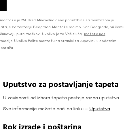
 montaže je 2500rsd. Minimalna cena porudžbine sa montažom je
a je za teritoriju Beograda. Montaže radimo i van Beograda, pri čemu
navaju putni troškovi. Ukoliko je to Vaš slučaj,
možete nas
macije. Ukoliko želite montažu na stranici za kupovinu u dodatnim
montažu.
Uputstvo za postavljanje tapeta
U zavisnosti od izbora tapeta postoje razna uputstva.
Sve informacije možete naći na linku –
Uputstva
Rok izrade i poštarina