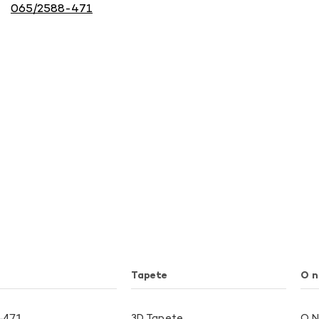
065/2588-471
Tapete
O 
-471
3D Tapete
O 