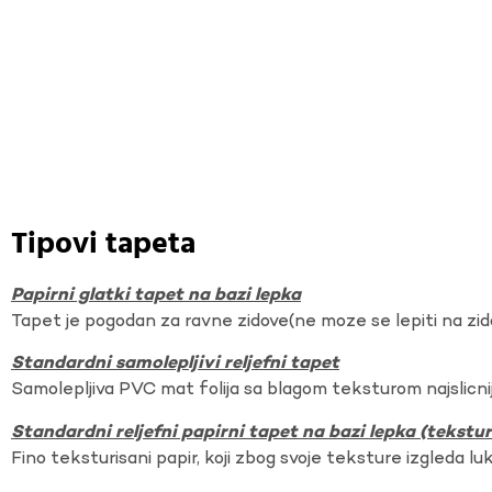
Tipovi tapeta
Papirni glatki tapet na bazi lepka
Tapet je pogodan za ravne zidove(ne moze se lepiti na zi
Standardni samolepljivi reljefni tapet
Samolepljiva PVC mat folija sa blagom teksturom najslicnij
Standardni reljefni papirni tapet na bazi lepka (tekst
Fino teksturisani papir, koji zbog svoje teksture izgleda lu