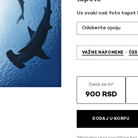
Uz svaki naš foto tapet l
-
VAŽNE NAPOMENE
ČES
Cena za m²
900 RSD
DODAJ U KORPU
*Minimalna cena porudžbine bez