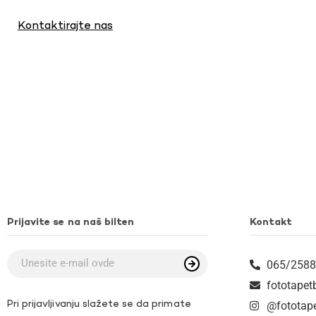
Kontaktirajte nas
Prijavite se na naš bilten
Kontakt
065/2588
fototape
Pri prijavljivanju slažete se da primate
@fototap