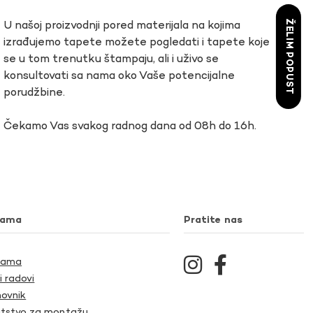
ŽELIM POPUST
U našoj proizvodnji pored materijala na kojima
izrađujemo tapete možete pogledati i tapete koje
se u tom trenutku štampaju, ali i uživo se
konsultovati sa nama oko Vaše potencijalne
porudžbine.
Čekamo Vas svakog radnog dana od 08h do 16h.
nama
Pratite nas
Nama
i radovi
ovnik
tstvo za montažu