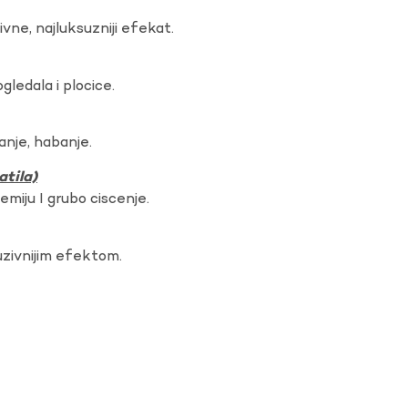
vne, najluksuzniji efekat.
gledala i plocice.
anje, habanje.
atila)
hemiju I grubo ciscenje.
uzivnijim efektom.