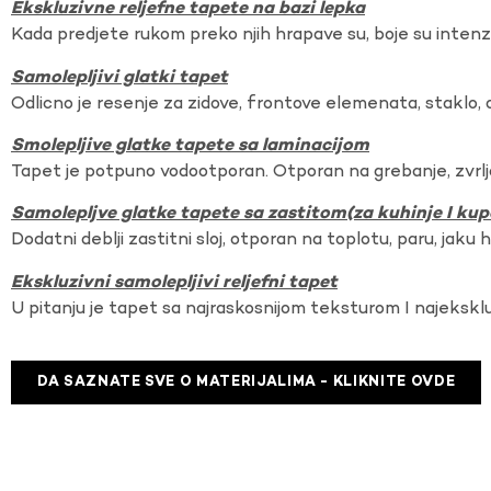
Ekskluzivne reljefne tapete na bazi lepka
Kada predjete rukom preko njih hrapave su, boje su intenzi
Samolepljivi glatki tapet
Odlicno je resenje za zidove, frontove elemenata, staklo, o
Smolepljive glatke tapete sa laminacijom
Tapet je potpuno vodootporan. Otporan na grebanje, zvrlj
Samolepljve glatke tapete sa zastitom(za kuhinje I kup
Dodatni deblji zastitni sloj, otporan na toplotu, paru, jaku 
Ekskluzivni samolepljivi reljefni tapet
U pitanju je tapet sa najraskosnijom teksturom I najekskl
DA SAZNATE SVE O MATERIJALIMA - KLIKNITE OVDE