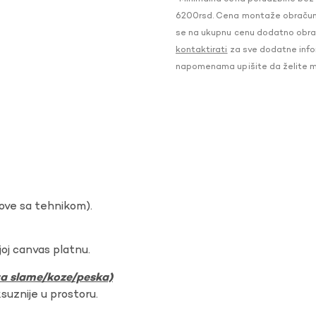
6200rsd. Cena montaže obračunat
se na ukupnu cenu dodatno obraču
kontaktirati
za sve dodatne infor
napomenama upišite da želite 
dove sa tehnikom).
oj canvas platnu.
ura slame/koze/peska)
ksuznije u prostoru.