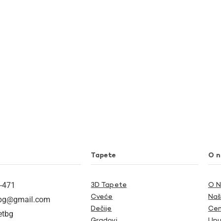
Tapete
O 
-471
3D Tapete
O 
Cveće
Naš
tbg@gmail.com
Dečije
Cen
etbg
Gradovi
Upu