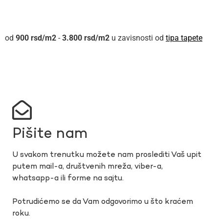
900
rsd
-
3.800
rsd
u zavisnosti od
tipa tapete
Pišite nam
U svakom trenutku možete nam proslediti Vaš upit
putem mail-a, društvenih mreža, viber-a,
whatsapp-a ili forme na sajtu.
Potrudićemo se da Vam odgovorimo u što kraćem
roku.