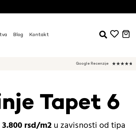
tva
Blog
Kontakt
★
★
★
★
★
Google Recenzije
inje Tapet 6
-
3.800
rsd
u zavisnosti od
tipa