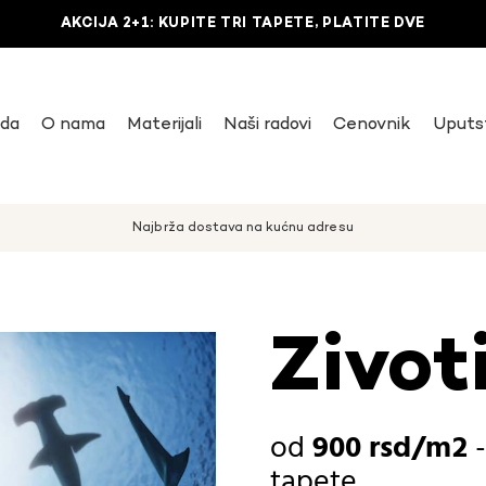
AKCIJA 2+1: KUPITE TRI TAPETE, PLATITE DVE
uda
O nama
Materijali
Naši radovi
Cenovnik
Uputs
Najbrža dostava na kućnu adresu
Zivot
900
rsd
tapete