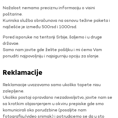
Nažalost nemamo preciznu informaciju o visini
poštarine.
Kurirska služba obračunava na osnovu težine paketa i
najčešće je između 500rsd i 1000rsd.
Pored isporuke na teritoriji Srbije, šaljemo i u druge
državae.
Samo nam javite gde želite pošiljku i mi ćemo Vam
ponuditi najpovoljniju i najsigurniju opciju za slanje.
Reklamacije
Reklamacije uvazavamo samo ukoliko tapete nisu
zalepljene.
Ukoliko postoji opravdano nezadovoljstvo, javite nam se
sa kratkim objasnjenjem u okviru prepiske gde smo
komunicirali oko porudzbine (posaljite nam
fotografiju/video snimak) i potrudicemo se da u sto