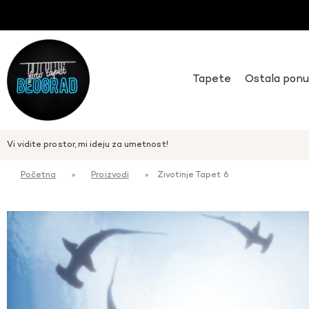
Tapete
Ostala pon
Vi vidite prostor, mi ideju za umetnost!
Početna
»
Proizvodi
»
Zivotinje Tapet 6