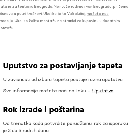
a je za teritoriju Beograda. Montaže radimo i van Beograda, pri čemu
navaju putni troškovi. Ukoliko je to Vaš slučaj,
možete nas
macije. Ukoliko želite montažu na stranici za kupovinu u dodatnim
montažu.
Uputstvo za postavljanje tapeta
U zavisnosti od izbora tapeta postoje razna uputstva.
Sve informacije možete naći na linku –
Uputstva
Rok izrade i poštarina
Od trenutka kada potvrdite porudžbinu, rok za isporuku
je 3 do 5 radnih dana.