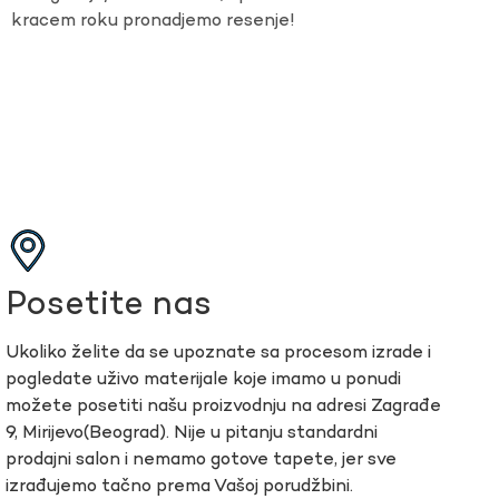
kracem roku pronadjemo resenje!
Posetite nas
Ukoliko želite da se upoznate sa procesom izrade i
pogledate uživo materijale koje imamo u ponudi
možete posetiti našu proizvodnju na adresi Zagrađe
9, Mirijevo(Beograd). Nije u pitanju standardni
prodajni salon i nemamo gotove tapete, jer sve
izrađujemo tačno prema Vašoj porudžbini.