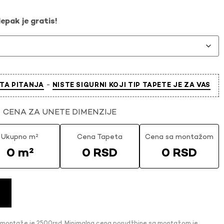
epak je gratis!
-
TA PITANJA
NISTE SIGURNI KOJI TIP TAPETE JE ZA VAS
CENA ZA UNETE DIMENZIJE
Ukupno m²
Cena Tapeta
Cena sa montažom
0 m²
0 RSD
0 RSD
 montaže je 2500rsd. Minimalna cena porudžbine sa montažom je