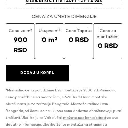
SIGURNI KOJI TIP TAPETE JE ZA VAS
CENA ZA UNETE DIMENZIJE
Cena za m²
Ukupno m²
Cena Tapeta
Cena sa
montažom
900
0 m²
0 RSD
0 RSD
RSD
DODAJ U KORPU
*Minimalna cena porudžbine bez montaže je 2500rsd. Minimalna
cena porudžbine sa montažom je 6200rsd. Cena montaže
obračunata je za teritoriju Beograda. Montaže radimo i van
Beograda, pri čemu se na ukupnu cenu dodatno obračunavaju putni
troškovi. Ukoliko je to Vaš slučaj,
možete nas kontaktirati
za sve
dodatne informacije. Ukoliko želite montažu na stranici za