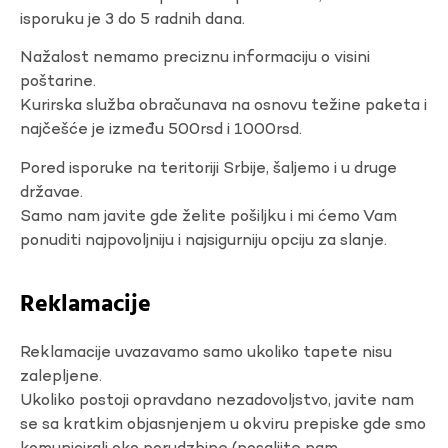
isporuku je 3 do 5 radnih dana.
Nažalost nemamo preciznu informaciju o visini
poštarine.
Kurirska služba obračunava na osnovu težine paketa i
najčešće je između 500rsd i 1000rsd.
Pored isporuke na teritoriji Srbije, šaljemo i u druge
državae.
Samo nam javite gde želite pošiljku i mi ćemo Vam
ponuditi najpovoljniju i najsigurniju opciju za slanje.
Reklamacije
Reklamacije uvazavamo samo ukoliko tapete nisu
zalepljene.
Ukoliko postoji opravdano nezadovoljstvo, javite nam
se sa kratkim objasnjenjem u okviru prepiske gde smo