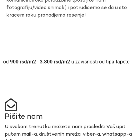
komunicirali oko porudzbine (posaljite nam
fotografiju/video snimak) i potrudicemo se da u sto
kracem roku pronadjemo resenje!
900
rsd
-
3.800
rsd
u zavisnosti od
tipa tapete
Pišite nam
U svakom trenutku možete nam proslediti Vaš upit
putem mail-a, društvenih mreža, viber-a, whatsapp-a