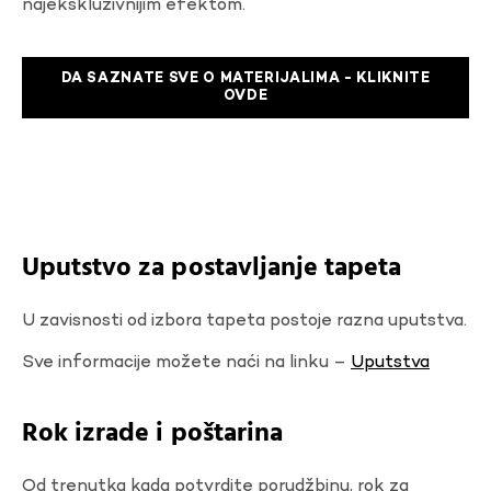
najekskluzivnijim efektom.
DA SAZNATE SVE O MATERIJALIMA - KLIKNITE
OVDE
Uputstvo za postavljanje tapeta
U zavisnosti od izbora tapeta postoje razna uputstva.
Sve informacije možete naći na linku –
Uputstva
Rok izrade i poštarina
Od trenutka kada potvrdite porudžbinu, rok za