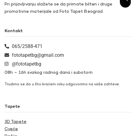
Pri prijavljivanju slažete se da primate bilten i druge
promotivne materijale od Foto Tapet Beograd.
Kontakt
065/2588-471
fototapetbg@gmail.com
@fototapetbg
08h – 16h svakog radnog dana i subotom
Trudimo se da u što kraćem roku odgovorimo na vaše zahteve.
Tapete
3D Tapete
Cveće