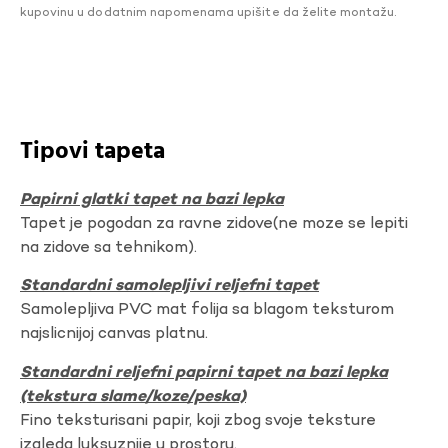
kupovinu u dodatnim napomenama upišite da želite montažu.
Tipovi tapeta
Papirni glatki tapet na bazi lepka
Tapet je pogodan za ravne zidove(ne moze se lepiti
na zidove sa tehnikom).
Standardni samolepljivi reljefni tapet
Samolepljiva PVC mat folija sa blagom teksturom
najslicnijoj canvas platnu.
Standardni reljefni papirni tapet na bazi lepka
(tekstura slame/koze/peska)
Fino teksturisani papir, koji zbog svoje teksture
izgleda luksuznije u prostoru.