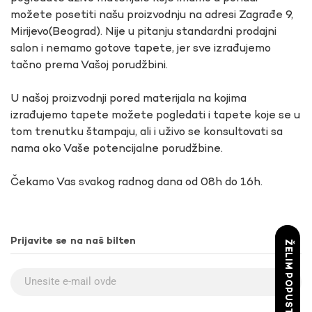
možete posetiti našu proizvodnju na adresi Zagrađe 9,
Mirijevo(Beograd). Nije u pitanju standardni prodajni
salon i nemamo gotove tapete, jer sve izrađujemo
tačno prema Vašoj porudžbini.
U našoj proizvodnji pored materijala na kojima
izrađujemo tapete možete pogledati i tapete koje se u
tom trenutku štampaju, ali i uživo se konsultovati sa
nama oko Vaše potencijalne porudžbine.
Čekamo Vas svakog radnog dana od 08h do 16h.
Prijavite se na naš bilten
ŽELIM POPUST