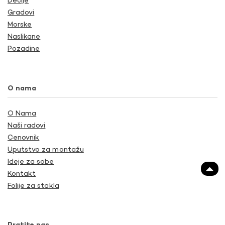
Dečije
Gradovi
Morske
Naslikane
Pozadine
O nama
O Nama
Naši radovi
Cenovnik
Uputstvo za montažu
Ideje za sobe
Kontakt
Folije za stakla