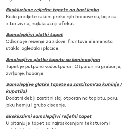
Ekskluzivne reljefne tapete na bazi lepka
Kada predjete rukom preko njih hrapave su, boje su
intenzivne, najluksuzniji efekat.
Samolepljivi glatki tapet
Odlicno je resenje za zidove, frontove elemenata,
staklo, ogledala i plocice.
Smolepljive glatke tapete sa laminacijom
Tapet je potpuno vodootporan. Otporan na grebanje,
zvrljanje, habanje.
Samolepljve glatke tapete sa zastitom(za kuhinje I
kupatila)
Dodatni deblji zastitni sloj, otporan na toplotu, paru,
jaku hemiju I grubo ciscenje.
Ekskluzivni samolepljivi reljefni tapet
U pitanju je tapet sa najraskosnijom teksturom I