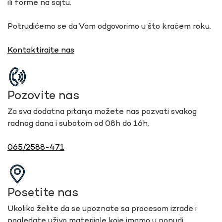
ili forme na sajtu.
Potrudićemo se da Vam odgovorimo u što kraćem roku.
Kontaktirajte nas
Pozovite nas
Za sva dodatna pitanja možete nas pozvati svakog
radnog dana i subotom od 08h do 16h.
065/2588-471
Posetite nas
Ukoliko želite da se upoznate sa procesom izrade i
pogledate uživo materijale koje imamo u ponudi