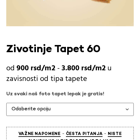
Zivotinje Tapet 60
900
rsd
-
3.800
rsd
u
zavisnosti od
tipa tapete
Uz svaki naš foto tapet lepak je gratis!
-
-
VAŽNE NAPOMENE
ČESTA PITANJA
NISTE