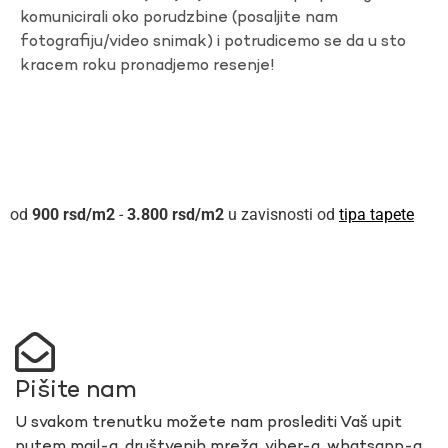
komunicirali oko porudzbine (posaljite nam
fotografiju/video snimak) i potrudicemo se da u sto
kracem roku pronadjemo resenje!
900
rsd
-
3.800
rsd
u zavisnosti od
tipa tapete
Pišite nam
U svakom trenutku možete nam proslediti Vaš upit
putem mail-a, društvenih mreža, viber-a, whatsapp-a