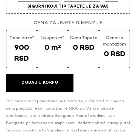
SIGURNI KOJI TIP TAPETE JE ZA VAS
CENA ZA UNETE DIMENZIJE
Cena za m²
Ukupno m²
Cena Tapeta
Cena sa
montažom
900
0 m²
0 RSD
0 RSD
RSD
DODAJ U KORPU
*Minimalna cena porudžbine bez montaže je 2500rsd. Minimalna
cena porudžbine sa montažom je 6200rsd. Cena montaže
obračunata je za teritoriju Beograda. Montaže radimo i van
Beograda, pri čemu se na ukupnu cenu dodatno obračunavaju putni
troškovi. Ukoliko je to Vaš slučaj,
možete nas kontaktirati
za sve