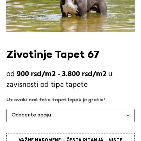
Zivotinje Tapet 67
900
rsd
-
3.800
rsd
u
zavisnosti od
tipa tapete
Uz svaki naš foto tapet lepak je gratis!
-
-
VAŽNE NAPOMENE
ČESTA PITANJA
NISTE