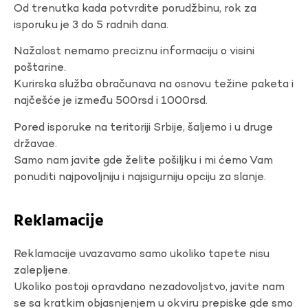
Od trenutka kada potvrdite porudžbinu, rok za
isporuku je 3 do 5 radnih dana.
Nažalost nemamo preciznu informaciju o visini
poštarine.
Kurirska služba obračunava na osnovu težine paketa i
najčešće je između 500rsd i 1000rsd.
Pored isporuke na teritoriji Srbije, šaljemo i u druge
državae.
Samo nam javite gde želite pošiljku i mi ćemo Vam
ponuditi najpovoljniju i najsigurniju opciju za slanje.
Reklamacije
Reklamacije uvazavamo samo ukoliko tapete nisu
zalepljene.
Ukoliko postoji opravdano nezadovoljstvo, javite nam
se sa kratkim objasnjenjem u okviru prepiske gde smo