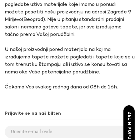
pogledate uživo materijale koje imamo u ponudi
možete posetiti našu proizvodnju na adresi Zagrađe 9,
Mirijevo(Beograd). Nije u pitanju standardni prodajni
salon i nemamo gotove tapete, jer sve izrađujemo
tačno prema Vašoj porudžbini.
U našoj proizvodnji pored materijala na kojima
izrađujemo tapete možete pogledati i tapete koje se u
tom trenutku štampaju, ali i uživo se konsultovati sa
nama oko Vaše potencijalne porudžbine.
Čekamo Vas svakog radnog dana od 08h do 16h.
Prijavite se na naš bilten
ŽELIM POPUST