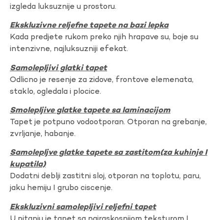
izgleda luksuznije u prostoru.
Ekskluzivne reljefne tapete na bazi lepka
Kada predjete rukom preko njih hrapave su, boje su
intenzivne, najluksuzniji efekat.
Samolepljivi glatki tapet
Odlicno je resenje za zidove, frontove elemenata,
staklo, ogledala i plocice.
Smolepljive glatke tapete sa laminacijom
Tapet je potpuno vodootporan. Otporan na grebanje,
zvrljanje, habanje.
Samolepljve glatke tapete sa zastitom(za kuhinje I
kupatila)
Dodatni deblji zastitni sloj, otporan na toplotu, paru,
jaku hemiju I grubo ciscenje.
Ekskluzivni samolepljivi reljefni tapet
U pitanju je tapet sa najraskosnijom teksturom I