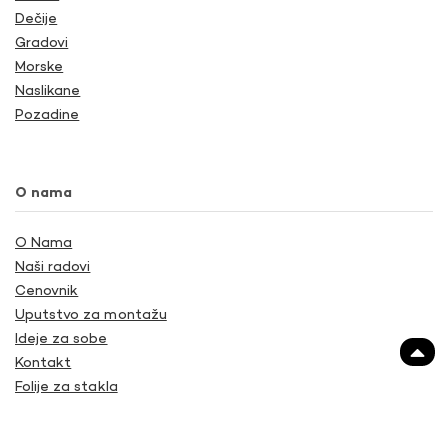
Dečije
Gradovi
Morske
Naslikane
Pozadine
O nama
O Nama
Naši radovi
Cenovnik
Uputstvo za montažu
Ideje za sobe
Kontakt
Folije za stakla