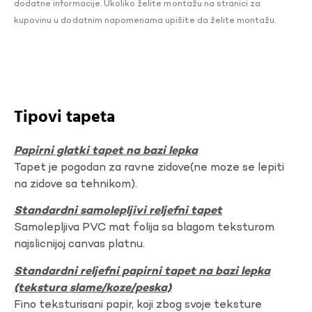
dodatne informacije. Ukoliko želite montažu na stranici za
kupovinu u dodatnim napomenama upišite da želite montažu.
Tipovi tapeta
Papirni glatki tapet na bazi lepka
Tapet je pogodan za ravne zidove(ne moze se lepiti
na zidove sa tehnikom).
Standardni samolepljivi reljefni tapet
Samolepljiva PVC mat folija sa blagom teksturom
najslicnijoj canvas platnu.
Standardni reljefni papirni tapet na bazi lepka
(tekstura slame/koze/peska)
Fino teksturisani papir, koji zbog svoje teksture