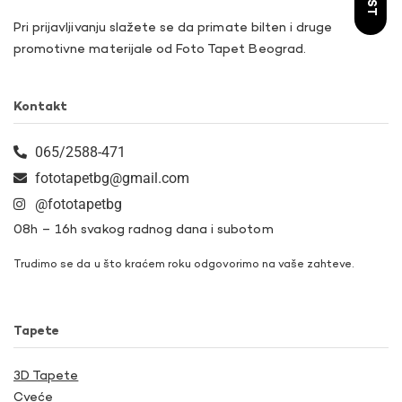
Pri prijavljivanju slažete se da primate bilten i druge
promotivne materijale od Foto Tapet Beograd.
Kontakt
065/2588-471
fototapetbg@gmail.com
@fototapetbg
08h – 16h svakog radnog dana i subotom
Trudimo se da u što kraćem roku odgovorimo na vaše zahteve.
Tapete
3D Tapete
Cveće