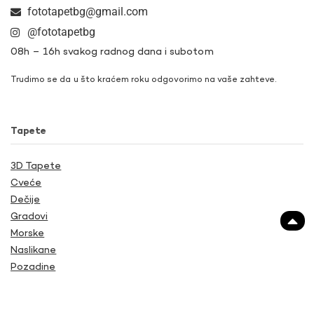
fototapetbg@gmail.com
@fototapetbg
08h – 16h svakog radnog dana i subotom
Trudimo se da u što kraćem roku odgovorimo na vaše zahteve.
Tapete
3D Tapete
Cveće
Dečije
Gradovi
Morske
Naslikane
Pozadine