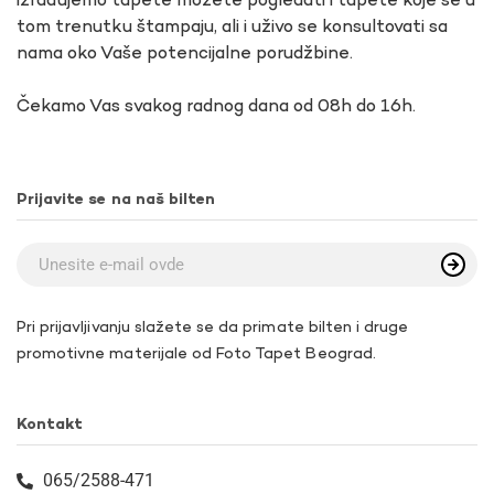
izrađujemo tapete možete pogledati i tapete koje se u
tom trenutku štampaju, ali i uživo se konsultovati sa
nama oko Vaše potencijalne porudžbine.
Čekamo Vas svakog radnog dana od 08h do 16h.
Prijavite se na naš bilten
Pri prijavljivanju slažete se da primate bilten i druge
promotivne materijale od Foto Tapet Beograd.
Kontakt
065/2588-471