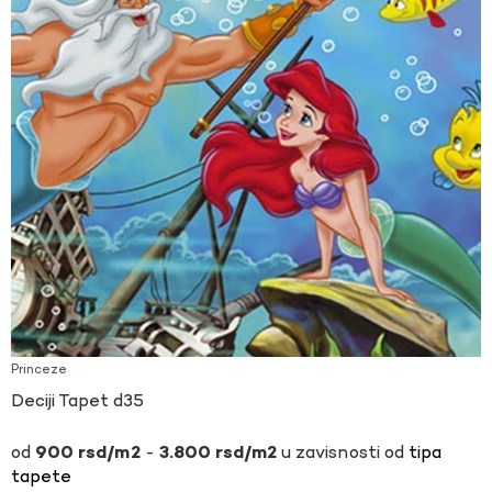
Princeze
Deciji Tapet d35
-
u zavisnosti od
tipa
900
rsd
3.800
rsd
tapete