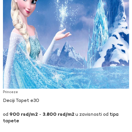
Princeze
Deciji Tapet e30
-
u zavisnosti od
tipa
900
rsd
3.800
rsd
tapete