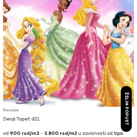
ŽELIM POPUST
Princeze
Deciji Tapet d21
-
u zavisnosti od
tipa
900
rsd
3.800
rsd