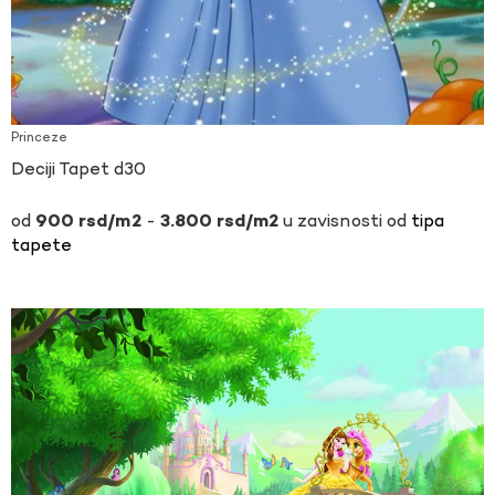
Princeze
Deciji Tapet d30
-
u zavisnosti od
tipa
900
rsd
3.800
rsd
tapete