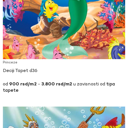
Princeze
Deciji Tapet d36
-
u zavisnosti od
tipa
900
rsd
3.800
rsd
tapete