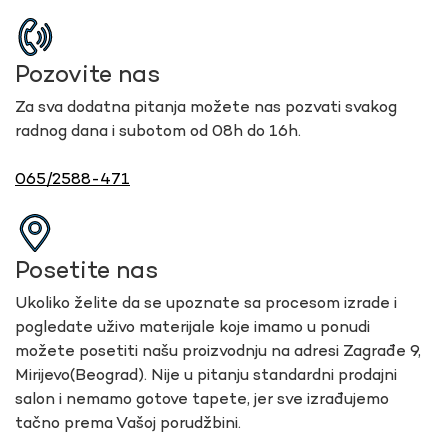
Pozovite nas
Za sva dodatna pitanja možete nas pozvati svakog
radnog dana i subotom od 08h do 16h.
065/2588-471
Posetite nas
Ukoliko želite da se upoznate sa procesom izrade i
pogledate uživo materijale koje imamo u ponudi
možete posetiti našu proizvodnju na adresi Zagrađe 9,
Mirijevo(Beograd). Nije u pitanju standardni prodajni
salon i nemamo gotove tapete, jer sve izrađujemo
tačno prema Vašoj porudžbini.