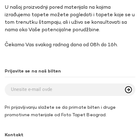
U našoj proizvodnji pored materijala na kojima
izrađujemo tapete možete pogledati i tapete koje se u
tom trenutku štampaju, ali i uživo se konsultovati sa
nama oko Vaše potencijalne porudžbine.
Čekamo Vas svakog radnog dana od 08h do 16h.
Prijavite se na naš bilten
Pri prijavljivanju slažete se da primate bilten i druge
promotivne materijale od Foto Tapet Beograd.
Kontakt