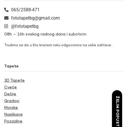
065/2588-471
fototapetbg@gmail.com
@fototapetbg
08h – 16h svakog radnog dana i subotom
Trudimo se da u što kraćem roku odgovorimo na vaše zahteve.
Tapete
3D Tapete
Cveće
Dečije
ŽELIM POPUST
Gradovi
Morske
Naslikane
Pozadine